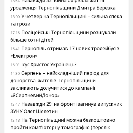
Назавжди 33: війна обірвала життя
18:54
уродженця Тернопільщини Дмитра Березка
У четвер на Тернопільщині – сильна спека
18:00
та грози
Поліцейські Тернопільщини розшукали
17:16
більше сотні дітей
Тернопіль отримав 17 нових тролейбусів
16:41
«Електрон»
Ісус Христос Українець?
16:03
Серпень – найскладніший період для
14:30
донорства: жителів Тернопільщини
закликають долучитися до кампанії
«ЯСерпневийДонор»
Назавжди 29: на фронті загинув випускник
13:47
ЗУНУ Олег Шелетин
На Тернопільщині можна безкоштовно
13:18
пройти комп’ютерну томографію (перелік