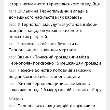
історія незламного тернопільського гвардійця
Скільки на Тернопільщині випадків
15:11
домашнього насильства і як карають
У Тернополі відбудуться установчі збори
15:09
асоціації нащадків українських жертв
польських репресій
Чоловіка, який зник безвісти на
13:30
Тернопільщині, знайшли мертвим
Звання «Почесний громадянин міста
13:04
Тернополя» присвоєно 15 мешканцям громади
Небесне воїнство поповнив захисник
12:04
Богдан Сосінський з Тернопільщини
Жителі Тернопільщини за сім місяців
09:10
сплатили понад 1,6 млрд грн військового збору
6 Серпня
Тернопільські нацгвардійці відзначили
18:40