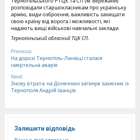
Тернопільського РТЦК та СП (м. Бережани)
розповідали старшокласникам про українську
армію, види озброєння, важливість захищати
свою країну від ворога і можливості, які
надають вищі військові навчальні заклади.
Тернопільський обласний ТЦК СП
.
Previous:
Continue
На дорозі Тернопіль-Ланівці сталася
смертельна аварія
Reading
Next:
Знову втрата: на Донеччині загинув захисник із
Тернополя Андрій Іванців
Залишити відповідь
Ваша e-mail адреса не