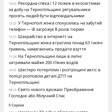
Рекордна спека і 12 пожеж в екосистемах
14:33
за добу на Тернопільщині: рятувальники
просять людей бути відповідальними
У Тернополі жінка спокусилась на забутий
13:25
телефон — їй загрожує 8 років тюрми
Шахрайство в інтернеті: на
12:31
Тернопільщині жінка втратила понад 63 тисячі
гривень, намагаючись продати взуття
На Тернопільщині лише в липні
11:26
затримали майже 200 п’яних водіїв
Шестеро потерпілих і розтрощені авто: в
10:35
поліції розповіли деталі ДТП на
Тернопільщині
Свято нового врожаю: Преображення
09:13
Господнє або Яблучний Спас
5 Серпня