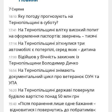
7 Серпня
Яку погоду прогнозують на
18:10
Тернопільщині в суботу?
На Тернопільщині влітку високий попит
17:41
на оформлення паспортів: звернень – тисячі
На Тернопільщині зіткнулися три
17:14
автомобілі: є потерпілі, серед яких – дитина
Відійшов у Вічність захисник із
17:00
Тернопільщини Володимир Дичко
На Тернопільщині знімають
16:56
документальний цикл про ветеранок ОУН та
УПА
На Тернопільщині державі повернули
16:20
будівлю вартістю понад 50 млн грн
«Після поранення лише одне бажання –
15:43
відновитися і повернутись до побратимів»: