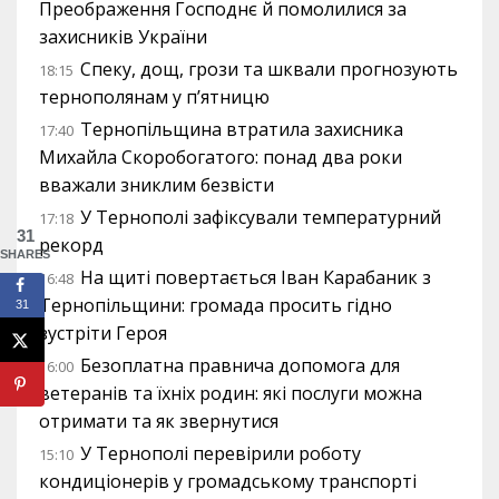
Преображення Господнє й помолилися за
захисників України
Спеку, дощ, грози та шквали прогнозують
18:15
тернополянам у п’ятницю
Тернопільщина втратила захисника
17:40
Михайла Скоробогатого: понад два роки
вважали зниклим безвісти
У Тернополі зафіксували температурний
17:18
31
рекорд
SHARES
На щиті повертається Іван Карабаник з
16:48
Тернопільщини: громада просить гідно
31
зустріти Героя
Безоплатна правнича допомога для
16:00
ветеранів та їхніх родин: які послуги можна
отримати та як звернутися
У Тернополі перевірили роботу
15:10
кондиціонерів у громадському транспорті