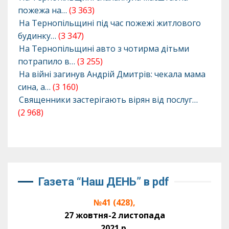
пожежа на…
(3 363)
На Тернопільщині під час пожежі житлового
будинку…
(3 347)
На Тернопільщині авто з чотирма дітьми
потрапило в…
(3 255)
На війні загинув Андрій Дмитрів: чекала мама
сина, а…
(3 160)
Священники застерігають вірян від послуг…
(2 968)
Газета “Наш ДЕНЬ” в pdf
№41 (428),
27 жовтня-2 листопада
2021 р.