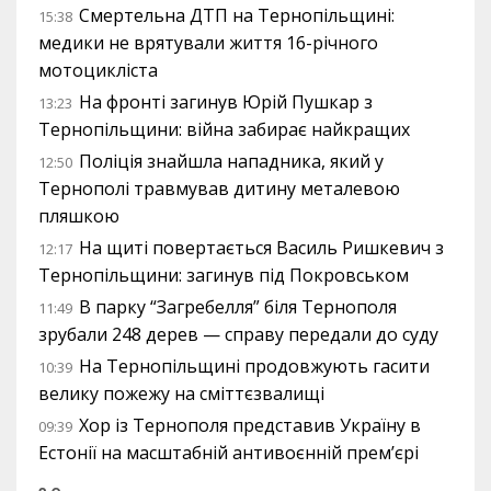
Смертельна ДТП на Тернопільщині:
15:38
медики не врятували життя 16-річного
мотоцикліста
На фронті загинув Юрій Пушкар з
13:23
Тернопільщини: війна забирає найкращих
Поліція знайшла нападника, який у
12:50
Тернополі травмував дитину металевою
пляшкою
На щиті повертається Василь Ришкевич з
12:17
Тернопільщини: загинув під Покровськом
В парку “Загребелля” біля Тернополя
11:49
зрубали 248 дерев — справу передали до суду
На Тернопільщині продовжують гасити
10:39
велику пожежу на сміттєзвалищі
Хор із Тернополя представив Україну в
09:39
Естонії на масштабній антивоєнній прем’єрі