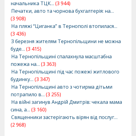
начальника ТЦК…
(3 944)
Печатки, авто та чорнова бухгалтерія: на…
(3 908)
На пляжі “Циганка” в Тернополі втопилася…
(3 436)
З березня жителям Тернопільщини не можна
буде…
(3 415)
На Тернопільщині спалахнула масштабна
пожежа на…
(3 363)
На Тернопільщині під час пожежі житлового
будинку…
(3 347)
На Тернопільщині авто з чотирма дітьми
потрапило в…
(3 255)
На війні загинув Андрій Дмитрів: чекала мама
сина, а…
(3 160)
Священники застерігають вірян від послуг…
(2 968)