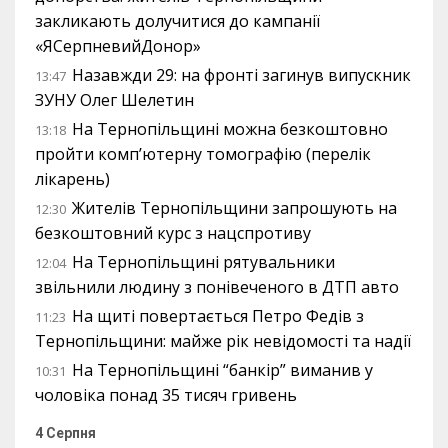
закликають долучитися до кампанії
«ЯСерпневийДонор»
Назавжди 29: на фронті загинув випускник
13:47
ЗУНУ Олег Шелетин
На Тернопільщині можна безкоштовно
13:18
пройти комп’ютерну томографію (перелік
лікарень)
Жителів Тернопільщини запрошують на
12:30
безкоштовний курс з нацспротиву
На Тернопільщині рятувальники
12:04
звільнили людину з понівеченого в ДТП авто
На щиті повертається Петро Федів з
11:23
Тернопільщини: майже рік невідомості та надії
На Тернопільщині “банкір” виманив у
10:31
чоловіка понад 35 тисяч гривень
4 Серпня