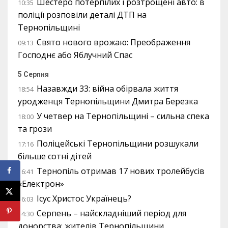
Шестеро потерпілих і розтрощені авто: в
10:35
поліції розповіли деталі ДТП на
Тернопільщині
Свято нового врожаю: Преображення
09:13
Господнє або Яблучний Спас
5 Серпня
Назавжди 33: війна обірвала життя
18:54
уродженця Тернопільщини Дмитра Березка
У четвер на Тернопільщині – сильна спека
18:00
та грози
Поліцейські Тернопільщини розшукали
17:16
більше сотні дітей
Тернопіль отримав 17 нових тролейбусів
16:41
«Електрон»
Ісус Христос Українець?
16:03
Серпень – найскладніший період для
14:30
донорства: жителів Тернопільщини