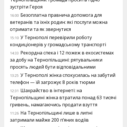
зустріти Героя
Безоплатна правнича допомога для
16:00
ветеранів та їхніх родин: які послуги можна
отримати та як звернутися
У Тернополі перевірили роботу
15:10
кондиціонерів у громадському транспорті
Рекордна спека і 12 пожеж в екосистемах
14:33
за добу на Тернопільщині: рятувальники
просять людей бути відповідальними
У Тернополі жінка спокусилась на забутий
13:25
телефон — їй загрожує 8 років тюрми
Шахрайство в інтернеті: на
12:31
Тернопільщині жінка втратила понад 63 тисячі
гривень, намагаючись продати взуття
На Тернопільщині лише в липні
11:26
затримали майже 200 п’яних водіїв