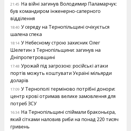
На війні загинув Володимир Паламарчук:
21:45
був командиром інженерно-саперного
відділення
У середу на Тернопільщині очікується
18:40
шалена спека
У Небесному строю захисник Олег
18:14
Шелетин з Тернопільщини: загинув на
Дніпропетровщині
Урожай під загрозою: російські атаки
17:48
портів можуть коштувати Україні мільярди
доларів
У Тернополі терміново потрібні донори:
17:09
центр крові отримав велике замовлення для
потреб ЗСУ
На Тернопільщині спіймали браконьєра,
16:34
який сітками наловив риби на понад 220 тисяч
гривень