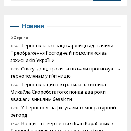
Новини
6 Серпня
Тернопільські нацгвардійці відзначили
18:40
Преображення Господнє й помолилися за
захисників України
Спеку, дощ, грози та шквали прогнозують
18:15
тернополянам у п’ятницю
Тернопільщина втратила захисника
17:40
Михайла Скоробогатого: понад два роки
вважали зниклим безвісти
У Тернополі зафіксували температурний
17:18
рекорд
На щиті повертається Іван Карабаник з
16:48
Тернопільщини: громада просить гідно