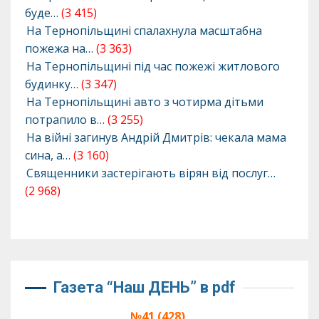
буде…
(3 415)
На Тернопільщині спалахнула масштабна
пожежа на…
(3 363)
На Тернопільщині під час пожежі житлового
будинку…
(3 347)
На Тернопільщині авто з чотирма дітьми
потрапило в…
(3 255)
На війні загинув Андрій Дмитрів: чекала мама
сина, а…
(3 160)
Священники застерігають вірян від послуг…
(2 968)
Газета “Наш ДЕНЬ” в pdf
№41 (428),