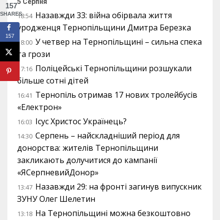
5 Серпня
157
Назавжди 33: війна обірвала життя
SHARES
18:54
уродженця Тернопільщини Дмитра Березка
157
У четвер на Тернопільщині – сильна спека
18:00
та грози
Поліцейські Тернопільщини розшукали
17:16
більше сотні дітей
Тернопіль отримав 17 нових тролейбусів
16:41
«Електрон»
Ісус Христос Українець?
16:03
Серпень – найскладніший період для
14:30
донорства: жителів Тернопільщини
закликають долучитися до кампанії
«ЯСерпневийДонор»
Назавжди 29: на фронті загинув випускник
13:47
ЗУНУ Олег Шелетин
На Тернопільщині можна безкоштовно
13:18