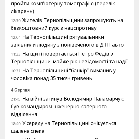
пройти комп’ютерну томографію (перелік
лікарень)
Жителів Тернопільщини запрошують на
12:30
безкоштовний курс з нацспротиву
На Тернопільщині рятувальники
12:04
звільнили людину з понівеченого в ДТП авто
На щиті повертається Петро Федів з
11:23
Тернопільщини: майже рік невідомості та надії
На Тернопільщині “банкір” виманив у
10:31
чоловіка понад 35 тисяч гривень
4 Серпня
На війні загинув Володимир Паламарчук:
21:45
був командиром інженерно-саперного
відділення
У середу на Тернопільщині очікується
18:40
шалена спека