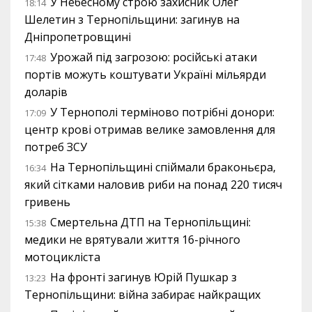
У Небесному строю захисник Олег
18:14
Шелетин з Тернопільщини: загинув на
Дніпропетровщині
Урожай під загрозою: російські атаки
17:48
портів можуть коштувати Україні мільярди
доларів
У Тернополі терміново потрібні донори:
17:09
центр крові отримав велике замовлення для
потреб ЗСУ
На Тернопільщині спіймали браконьєра,
16:34
який сітками наловив риби на понад 220 тисяч
гривень
Смертельна ДТП на Тернопільщині:
15:38
медики не врятували життя 16-річного
мотоцикліста
На фронті загинув Юрій Пушкар з
13:23
Тернопільщини: війна забирає найкращих