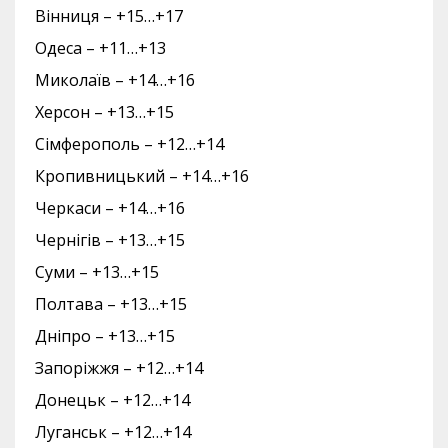
Вінниця – +15…+17
Одеса – +11…+13
Миколаїв – +14…+16
Херсон – +13…+15
Сімферополь – +12…+14
Кропивницький – +14…+16
Черкаси – +14…+16
Чернігів – +13…+15
Суми – +13…+15
Полтава – +13…+15
Дніпро – +13…+15
Запоріжжя – +12…+14
Донецьк – +12…+14
Луганськ – +12…+14