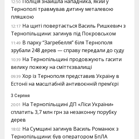
Поліція знайшла нападника, який у
12:50
Тернополі травмував дитину металевою
пляшкою
На щиті повертається Василь Ришкевич з
12:17
Тернопільщини: загинув під Покровськом
В парку “Загребелля” біля Тернополя
11:49
зрубали 248 дерев — справу передали до суду
На Тернопільщині продовжують гасити
10:39
велику пожежу на сміттєзвалищі
Хор із Тернополя представив Україну в
09:39
Естонії на масштабній антивоєнній прем’єрі
3 Серпня
На Тернопільщині ДП «Ліси України»
20:01
сплатить 3,7 млн грн за незаконну порубку
дерев
На Сумщині загинув Василь Романюк з
18:02
Тернопільщини: був оператором БпЛА