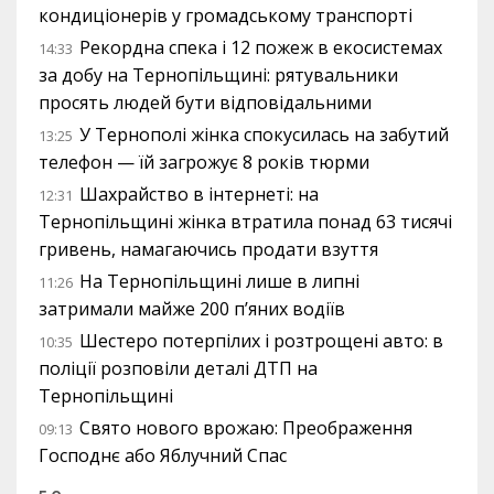
кондиціонерів у громадському транспорті
Рекордна спека і 12 пожеж в екосистемах
14:33
за добу на Тернопільщині: рятувальники
просять людей бути відповідальними
У Тернополі жінка спокусилась на забутий
13:25
телефон — їй загрожує 8 років тюрми
Шахрайство в інтернеті: на
12:31
Тернопільщині жінка втратила понад 63 тисячі
гривень, намагаючись продати взуття
На Тернопільщині лише в липні
11:26
затримали майже 200 п’яних водіїв
Шестеро потерпілих і розтрощені авто: в
10:35
поліції розповіли деталі ДТП на
Тернопільщині
Свято нового врожаю: Преображення
09:13
Господнє або Яблучний Спас