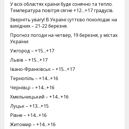
У всіх областях країни буде сонячно та тепло.
Температура повітря сягне +12…+17 градусів.
Зверніть увагу! В Україні суттєво похолодає на
вихідних – 21-22 березня.
Прогноз погоди на четвер, 19 березня, у містах
України:
Ужгород – +15…+17
Львів – +15…+17
Івано-Франківськ – +15…+17
Тернопіль – +14…+16
Чернівці – +14…+16
Хмельницький – +14…+16
Луцьк – +13…+15
Рівне – +14…+16
Житомир – +14…+16