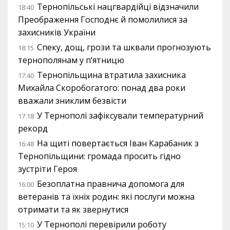
Тернопільські нацгвардійці відзначили
18:40
Преображення Господнє й помолилися за
захисників України
Спеку, дощ, грози та шквали прогнозують
18:15
тернополянам у п’ятницю
Тернопільщина втратила захисника
17:40
Михайла Скоробогатого: понад два роки
вважали зниклим безвісти
У Тернополі зафіксували температурний
17:18
рекорд
На щиті повертається Іван Карабаник з
16:48
Тернопільщини: громада просить гідно
зустріти Героя
Безоплатна правнича допомога для
16:00
ветеранів та їхніх родин: які послуги можна
отримати та як звернутися
У Тернополі перевірили роботу
15:10