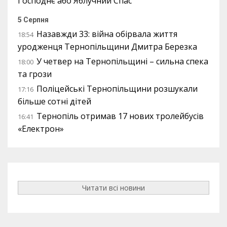
Господнє або Яблучний Спас
5 Серпня
Назавжди 33: війна обірвала життя
18:54
уродженця Тернопільщини Дмитра Березка
У четвер на Тернопільщині – сильна спека
18:00
та грози
Поліцейські Тернопільщини розшукали
17:16
більше сотні дітей
Тернопіль отримав 17 нових тролейбусів
16:41
«Електрон»
Читати всі новини