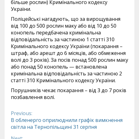
більше рослин) Кримінального кодексу
України.
Поліцейські нагадують, що за вирощування
від 100 до 500 рослин маку або від 10 до 50
конопель передбачена кримінальна
відповідальність за частиною 1 статті 310
Кримінального кодексу України (покарання –
штраф, або арешт до 6 місяців, або обмеження
волі до 3 років). За посів понад 500 рослин маку
або понад 50 конопель — встановлена
кримінальна відповідальність за частиною 2
статті 310 Кримінального кодексу України.
Порушників чекає покарання – від 3 до 7 років
позбавлення волі.
Previous:
Continue
В обленерго оприлюднили графік вимкнення
світла на Тернопільщині 31 серпня
Reading
Next: