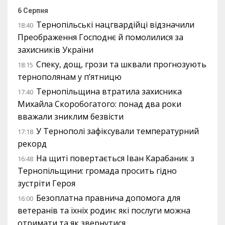
6 Серпня
Тернопільські нацгвардійці відзначили
18:40
Преображення Господнє й помолилися за
захисників України
Спеку, дощ, грози та шквали прогнозують
18:15
тернополянам у п’ятницю
Тернопільщина втратила захисника
17:40
Михайла Скоробогатого: понад два роки
вважали зниклим безвісти
У Тернополі зафіксували температурний
17:18
рекорд
На щиті повертається Іван Карабаник з
16:48
Тернопільщини: громада просить гідно
зустріти Героя
Безоплатна правнича допомога для
16:00
ветеранів та їхніх родин: які послуги можна
отримати та як звернутися