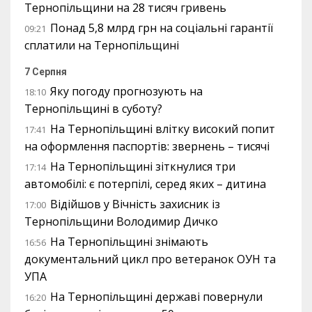
Тернопільщини на 28 тисяч гривень
Понад 5,8 млрд грн на соціальні гарантії
09:21
сплатили на Тернопільщині
7 Серпня
Яку погоду прогнозують на
18:10
Тернопільщині в суботу?
На Тернопільщині влітку високий попит
17:41
на оформлення паспортів: звернень – тисячі
На Тернопільщині зіткнулися три
17:14
автомобілі: є потерпілі, серед яких – дитина
Відійшов у Вічність захисник із
17:00
Тернопільщини Володимир Дичко
На Тернопільщині знімають
16:56
документальний цикл про ветеранок ОУН та
УПА
На Тернопільщині державі повернули
16:20