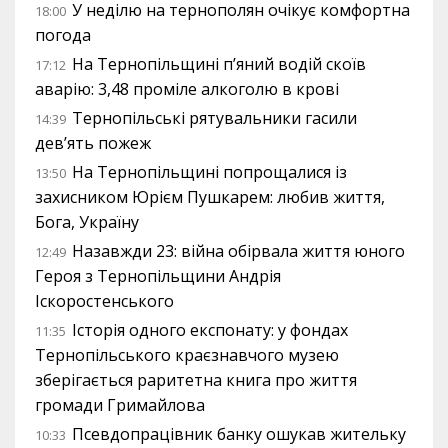
У неділю на тернополян очікує комфортна
18:00
погода
На Тернопільщині п’яний водій скоїв
17:12
аварію: 3,48 проміле алкоголю в крові
Тернопільські рятувальники гасили
14:39
дев’ять пожеж
На Тернопільщині попрощалися із
13:50
захисником Юрієм Пушкарем: любив життя,
Бога, Україну
Назавжди 23: війна обірвала життя юного
12:49
Героя з Тернопільщини Андрія
Іскоростенського
Історія одного експонату: у фондах
11:35
Тернопільського краєзнавчого музею
зберігається раритетна книга про життя
громади Гримайлова
Псевдопрацівник банку ошукав жительку
10:33