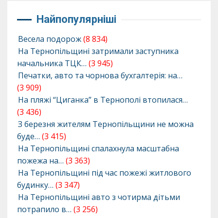
Найпопулярніші
Весела подорож
(8 834)
На Тернопільщині затримали заступника
начальника ТЦК…
(3 945)
Печатки, авто та чорнова бухгалтерія: на…
(3 909)
На пляжі “Циганка” в Тернополі втопилася…
(3 436)
З березня жителям Тернопільщини не можна
буде…
(3 415)
На Тернопільщині спалахнула масштабна
пожежа на…
(3 363)
На Тернопільщині під час пожежі житлового
будинку…
(3 347)
На Тернопільщині авто з чотирма дітьми
потрапило в…
(3 256)