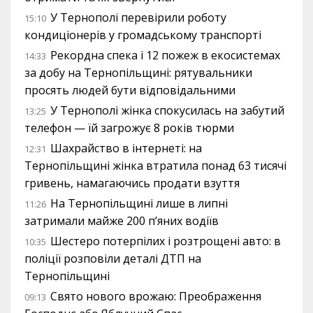
У Тернополі перевірили роботу
15:10
кондиціонерів у громадському транспорті
Рекордна спека і 12 пожеж в екосистемах
14:33
за добу на Тернопільщині: рятувальники
просять людей бути відповідальними
У Тернополі жінка спокусилась на забутий
13:25
телефон — їй загрожує 8 років тюрми
Шахрайство в інтернеті: на
12:31
Тернопільщині жінка втратила понад 63 тисячі
гривень, намагаючись продати взуття
На Тернопільщині лише в липні
11:26
затримали майже 200 п’яних водіїв
Шестеро потерпілих і розтрощені авто: в
10:35
поліції розповіли деталі ДТП на
Тернопільщині
Свято нового врожаю: Преображення
09:13