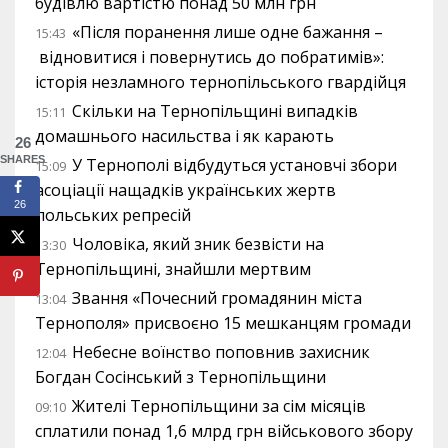
будівлю вартістю понад 50 млн грн
«Після поранення лише одне бажання –
15:43
відновитися і повернутись до побратимів»:
історія незламного тернопільського гвардійця
Скільки на Тернопільщині випадків
15:11
домашнього насильства і як карають
26
SHARES
У Тернополі відбудуться установчі збори
15:09
асоціації нащадків українських жертв
26
польських репресій
Чоловіка, який зник безвісти на
13:30
Тернопільщині, знайшли мертвим
Звання «Почесний громадянин міста
13:04
Тернополя» присвоєно 15 мешканцям громади
Небесне воїнство поповнив захисник
12:04
Богдан Сосінський з Тернопільщини
Жителі Тернопільщини за сім місяців
09:10
сплатили понад 1,6 млрд грн військового збору