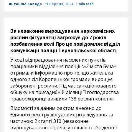
Антоніна Коляда
31 Серпня, 2024
1 min read
За незаконне вирощування нарковмісних
рослин фігурантці загрожує до 7 років
позбавлення волі Про це повідомляє
відділ
комунікації поліції Тернопільської області
.
У ході відпрацювання населених пунктів
працівники відділення поліції №2 міста Бучач
отримали інформацію про те, що жителька
одного з сіл Коропецької громади вирощує
заборонені рослини. Під час санкціонованого
обшуку на присадибній ділянці її господарства
правоохоронці виявили 138 рослин коноплі.
Відомості за даним фактом внесено до
Єдиного реєстру досудових розслідувань за
частиною 2 статті 310 (незаконне
вирощування конопель у кількості п’ятдесят і