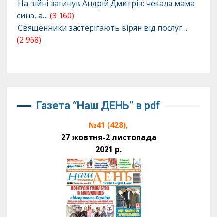
На війні загинув Андрій Дмитрів: чекала мама
сина, а…
(3 160)
Священники застерігають вірян від послуг…
(2 968)
Газета “Наш ДЕНЬ” в pdf
№41 (428),
27 жовтня-2 листопада
2021 р.