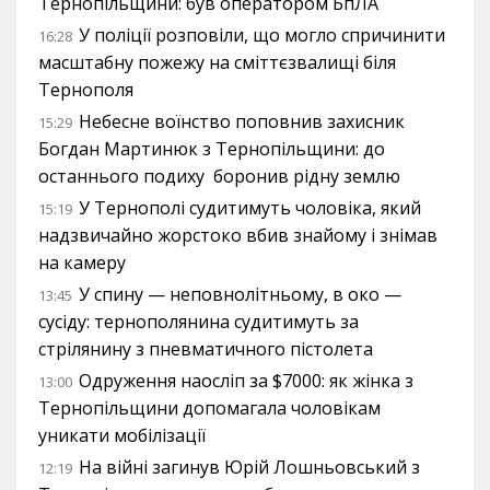
Тернопільщини: був оператором БпЛА
У поліції розповіли, що могло спричинити
16:28
масштабну пожежу на сміттєзвалищі біля
Тернополя
Небесне воїнство поповнив захисник
15:29
Богдан Мартинюк з Тернопільщини: до
останнього подиху боронив рідну землю
У Тернополі судитимуть чоловіка, який
15:19
надзвичайно жорстоко вбив знайому і знімав
на камеру
У спину — неповнолітньому, в око —
13:45
сусіду: тернополянина судитимуть за
стрілянину з пневматичного пістолета
Одруження наосліп за $7000: як жінка з
13:00
Тернопільщини допомагала чоловікам
уникати мобілізації
На війні загинув Юрій Лошньовський з
12:19