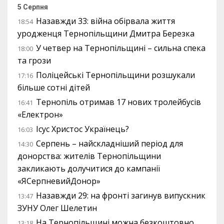
5 Серпня
Назавжди 33: війна обірвала життя
18:54
уродженця Тернопільщини Дмитра Березка
У четвер на Тернопільщині – сильна спека
18:00
та грози
Поліцейські Тернопільщини розшукали
17:16
більше сотні дітей
Тернопіль отримав 17 нових тролейбусів
16:41
«Електрон»
Ісус Христос Українець?
16:03
Серпень – найскладніший період для
14:30
донорства: жителів Тернопільщини
закликають долучитися до кампанії
«ЯСерпневийДонор»
Назавжди 29: на фронті загинув випускник
13:47
ЗУНУ Олег Шелетин
На Тернопільщині можна безкоштовно
13:18