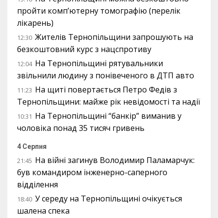
пройти комп’ютерну томографію (перелік
лікарень)
Жителів Тернопільщини запрошують на
12:30
безкоштовний курс з нацспротиву
На Тернопільщині рятувальники
12:04
звільнили людину з понівеченого в ДТП авто
На щиті повертається Петро Федів з
11:23
Тернопільщини: майже рік невідомості та надії
На Тернопільщині “банкір” виманив у
10:31
чоловіка понад 35 тисяч гривень
4 Серпня
На війні загинув Володимир Паламарчук:
21:45
був командиром інженерно-саперного
відділення
У середу на Тернопільщині очікується
18:40
шалена спека