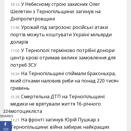
У Небесному строю захисник Олег
18:14
Шелетин з Тернопільщини: загинув на
Дніпропетровщині
Урожай під загрозою: російські атаки
17:48
портів можуть коштувати Україні мільярди
доларів
У Тернополі терміново потрібні донори:
17:09
центр крові отримав велике замовлення для
потреб ЗСУ
На Тернопільщині спіймали браконьєра,
16:34
який сітками наловив риби на понад 220 тисяч
гривень
Смертельна ДТП на Тернопільщині:
15:38
медики не врятували життя 16-річного
мотоцикліста
224
SHARES
На фронті загинув Юрій Пушкар з
13:23
Тернопільщини: війна забирає найкращих
224