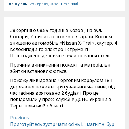
Наш день
29 Серпня, 2018
1 min read
28 серпня о 08.59 годині в Козові, на вул.
Сосюри, 7, виникла пожежа в гаражі. Вогнем
знищено автомобіль «Nissan X-Trail», скутер, 4
велосипеди та електроінструмент.
Пошкоджено дерев’яне облицювання стелі.
Причина виникнення пожежі та матеріальні
збитки встановлюються.
Пожежу ліквідовано черговим караулом 18-ї
державної пожежно-рятувальної частини, під
час гасіння врятовано 2 будівлі. Про це
повідомили у пресс-службі У ДСНС України в
Тернопільській області.
Previous:
Continue
Приготуйтесь зустрічати осінь і… магнітні бурі