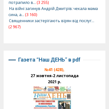
потрапило в…
(3 255)
На війні загинув Андрій Дмитрів: чекала мама
сина, а…
(3 160)
Священники застерігають вірян від послуг…
(2 967)
Газета “Наш ДЕНЬ” в pdf
№41 (428),
27 жовтня-2 листопада
2021 р.