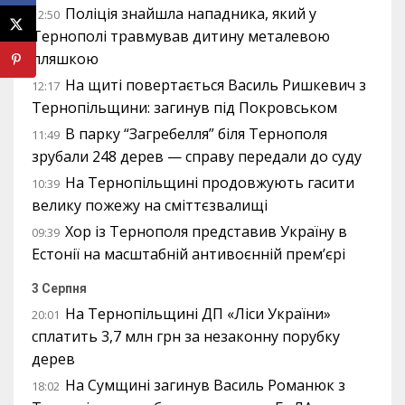
Поліція знайшла нападника, який у
12:50
Тернополі травмував дитину металевою
пляшкою
На щиті повертається Василь Ришкевич з
12:17
Тернопільщини: загинув під Покровськом
В парку “Загребелля” біля Тернополя
11:49
зрубали 248 дерев — справу передали до суду
На Тернопільщині продовжують гасити
10:39
велику пожежу на сміттєзвалищі
Хор із Тернополя представив Україну в
09:39
Естонії на масштабній антивоєнній прем’єрі
3 Серпня
На Тернопільщині ДП «Ліси України»
20:01
сплатить 3,7 млн грн за незаконну порубку
дерев
На Сумщині загинув Василь Романюк з
18:02