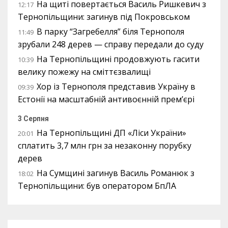
На щиті повертається Василь Ришкевич з
12:17
Тернопільщини: загинув під Покровськом
В парку “Загребелля” біля Тернополя
11:49
зрубали 248 дерев — справу передали до суду
На Тернопільщині продовжують гасити
10:39
велику пожежу на сміттєзвалищі
Хор із Тернополя представив Україну в
09:39
Естонії на масштабній антивоєнній прем’єрі
3 Серпня
На Тернопільщині ДП «Ліси України»
20:01
сплатить 3,7 млн грн за незаконну порубку
дерев
На Сумщині загинув Василь Романюк з
18:02
Тернопільщини: був оператором БпЛА