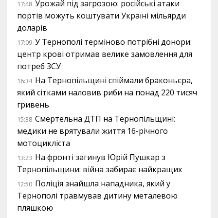
Урожай під загрозою: російські атаки
17:48
портів можуть коштувати Україні мільярди
доларів
У Тернополі терміново потрібні донори:
17:09
центр крові отримав велике замовлення для
потреб ЗСУ
На Тернопільщині спіймали браконьєра,
16:34
який сітками наловив риби на понад 220 тисяч
гривень
Смертельна ДТП на Тернопільщині:
15:38
медики не врятували життя 16-річного
мотоцикліста
На фронті загинув Юрій Пушкар з
13:23
Тернопільщини: війна забирає найкращих
Поліція знайшла нападника, який у
12:50
Тернополі травмував дитину металевою
пляшкою