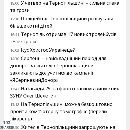
У четвер на Тернопільщині – сильна спека
18:00
та грози
Поліцейські Тернопільщини розшукали
17:16
більше сотні дітей
Тернопіль отримав 17 нових тролейбусів
16:41
«Електрон»
Ісус Христос Українець?
16:03
Серпень – найскладніший період для
14:30
донорства: жителів Тернопільщини
закликають долучитися до кампанії
«ЯСерпневийДонор»
Назавжди 29: на фронті загинув випускник
13:47
ЗУНУ Олег Шелетин
На Тернопільщині можна безкоштовно
13:18
пройти комп’ютерну томографію (перелік
лікарень)
103
Жителів Тернопільщини запрошують на
12:30
SHARES