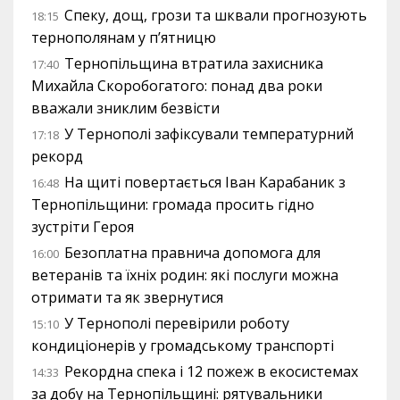
Спеку, дощ, грози та шквали прогнозують
18:15
тернополянам у п’ятницю
Тернопільщина втратила захисника
17:40
Михайла Скоробогатого: понад два роки
вважали зниклим безвісти
У Тернополі зафіксували температурний
17:18
рекорд
На щиті повертається Іван Карабаник з
16:48
Тернопільщини: громада просить гідно
зустріти Героя
Безоплатна правнича допомога для
16:00
ветеранів та їхніх родин: які послуги можна
отримати та як звернутися
У Тернополі перевірили роботу
15:10
кондиціонерів у громадському транспорті
Рекордна спека і 12 пожеж в екосистемах
14:33
за добу на Тернопільщині: рятувальники