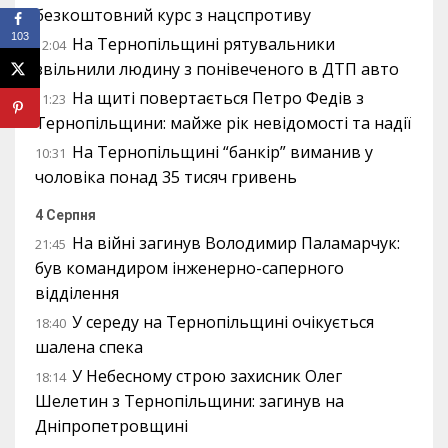
безкоштовний курс з нацспротиву
103
На Тернопільщині рятувальники
12:04
звільнили людину з понівеченого в ДТП авто
На щиті повертається Петро Федів з
11:23
Тернопільщини: майже рік невідомості та надії
На Тернопільщині “банкір” виманив у
10:31
чоловіка понад 35 тисяч гривень
4 Серпня
На війні загинув Володимир Паламарчук:
21:45
був командиром інженерно-саперного
відділення
У середу на Тернопільщині очікується
18:40
шалена спека
У Небесному строю захисник Олег
18:14
Шелетин з Тернопільщини: загинув на
Дніпропетровщині