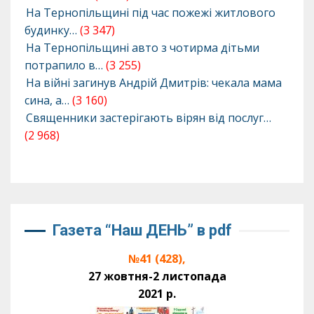
На Тернопільщині під час пожежі житлового
будинку…
(3 347)
На Тернопільщині авто з чотирма дітьми
потрапило в…
(3 255)
На війні загинув Андрій Дмитрів: чекала мама
сина, а…
(3 160)
Священники застерігають вірян від послуг…
(2 968)
Газета “Наш ДЕНЬ” в pdf
№41 (428),
27 жовтня-2 листопада
2021 р.