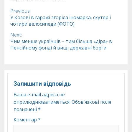
Previous:
Continue
У Козові в гаражі згоріла іномарка, скутер і
чотири велосипеди (ФОТО)
Reading
Next:
Чим менше українців – тим більша «діра» в
Пенсійному фонді й вищі державні борги
Залишити відповідь
Ваша e-mail адреса не
оприлюднюватиметься.
Обов’язкові поля
позначені
*
Коментар
*