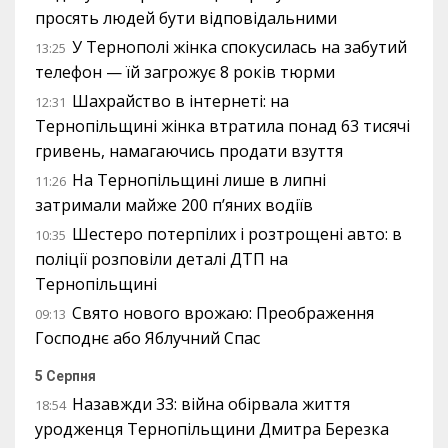
просять людей бути відповідальними
У Тернополі жінка спокусилась на забутий
13:25
телефон — їй загрожує 8 років тюрми
Шахрайство в інтернеті: на
12:31
Тернопільщині жінка втратила понад 63 тисячі
гривень, намагаючись продати взуття
На Тернопільщині лише в липні
11:26
затримали майже 200 п’яних водіїв
Шестеро потерпілих і розтрощені авто: в
10:35
поліції розповіли деталі ДТП на
Тернопільщині
Свято нового врожаю: Преображення
09:13
Господнє або Яблучний Спас
5 Серпня
Назавжди 33: війна обірвала життя
18:54
уродженця Тернопільщини Дмитра Березка