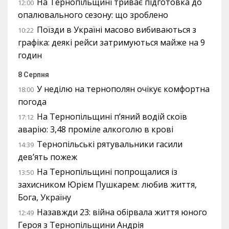
На Тернопільщині триває підготовка до
12:00
опалювального сезону: що зроблено
Поїзди в Україні масово вибиваються з
10:22
графіка: деякі рейси затримуються майже на 9
годин
8 Серпня
У неділю на тернополян очікує комфортна
18:00
погода
На Тернопільщині п’яний водій скоїв
17:12
аварію: 3,48 проміле алкоголю в крові
Тернопільські рятувальники гасили
14:39
дев’ять пожеж
На Тернопільщині попрощалися із
13:50
захисником Юрієм Пушкарем: любив життя,
Бога, Україну
Назавжди 23: війна обірвала життя юного
12:49
Героя з Тернопільщини Андрія