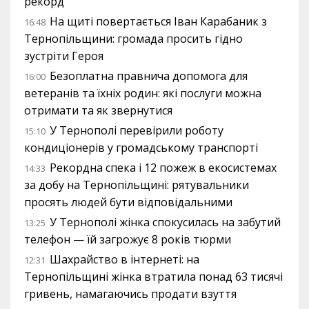
рекорд
На щиті повертається Іван Карабаник з
16:48
Тернопільщини: громада просить гідно
зустріти Героя
Безоплатна правнича допомога для
16:00
ветеранів та їхніх родин: які послуги можна
отримати та як звернутися
У Тернополі перевірили роботу
15:10
кондиціонерів у громадському транспорті
Рекордна спека і 12 пожеж в екосистемах
14:33
за добу на Тернопільщині: рятувальники
просять людей бути відповідальними
У Тернополі жінка спокусилась на забутий
13:25
телефон — їй загрожує 8 років тюрми
Шахрайство в інтернеті: на
12:31
Тернопільщині жінка втратила понад 63 тисячі
гривень, намагаючись продати взуття