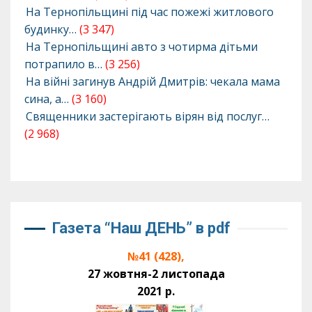
На Тернопільщині під час пожежі житлового
будинку…
(3 347)
На Тернопільщині авто з чотирма дітьми
потрапило в…
(3 256)
На війні загинув Андрій Дмитрів: чекала мама
сина, а…
(3 160)
Священники застерігають вірян від послуг…
(2 968)
Газета “Наш ДЕНЬ” в pdf
№41 (428),
27 жовтня-2 листопада
2021 р.