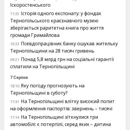
Іскоростенського
Історія одного експонату: у фондах
11:35
Тернопільського краєзнавчого музею
зберігається раритетна книга про життя
громади Гримайлова
Псевдопрацівник банку ошукав жительку
10:33
Тернопільщини на 28 тисяч гривень
Понад 5,8 млрд грн на соціальні гарантії
09:21
сплатили на Тернопільщині
7 Серпня
Яку погоду прогнозують на
18:10
Тернопільщині в суботу?
На Тернопільщині влітку високий попит
17:41
на оформлення паспортів: звернень – тисячі
На Тернопільщині зіткнулися три
17:14
автомобілі: є потерпілі, серед яких – дитина