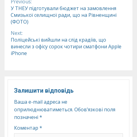
Previous:
Continue
У ТНЕУ підготували бюджет на замовлення
Смизької селищної ради, що на Рівненщині
Reading
(ФОТО)
Next:
Поліцейські вийшли на слід крадіїв, що
винесли з офісу сорок чотири сматфони Apple
iPhone
Залишити відповідь
Ваша e-mail адреса не
оприлюднюватиметься.
Обов’язкові поля
позначені
*
Коментар
*