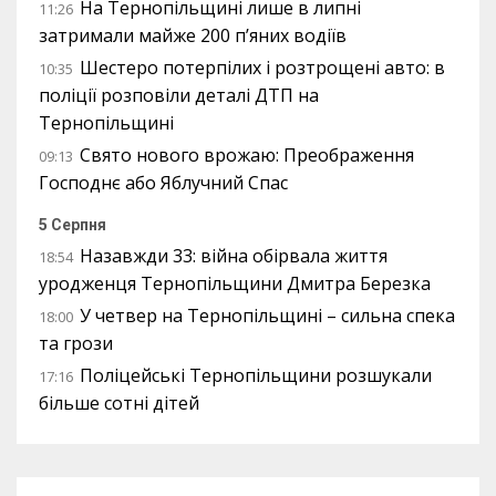
На Тернопільщині лише в липні
11:26
затримали майже 200 п’яних водіїв
Шестеро потерпілих і розтрощені авто: в
10:35
поліції розповіли деталі ДТП на
Тернопільщині
Свято нового врожаю: Преображення
09:13
Господнє або Яблучний Спас
5 Серпня
Назавжди 33: війна обірвала життя
18:54
уродженця Тернопільщини Дмитра Березка
У четвер на Тернопільщині – сильна спека
18:00
та грози
Поліцейські Тернопільщини розшукали
17:16
більше сотні дітей