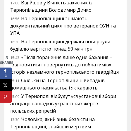
Відійшов у Вічність захисник із
17:00
Тернопільщини Володимир Дичко
На Тернопільщині знімають
16:56
документальний цикл про ветеранок ОУН та
УПА
На Тернопільщині державі повернули
16:20
будівлю вартістю понад 50 млн грн
«Після поранення лише одне бажання –
15:43
3
SHARES
відновитися і повернутись до побратимів»:
історія незламного тернопільського гвардійця
3
Скільки на Тернопільщині випадків
15:11
домашнього насильства і як карають
У Тернополі відбудуться установчі збори
15:09
асоціації нащадків українських жертв
польських репресій
Чоловіка, який зник безвісти на
13:30
Тернопільщині, знайшли мертвим