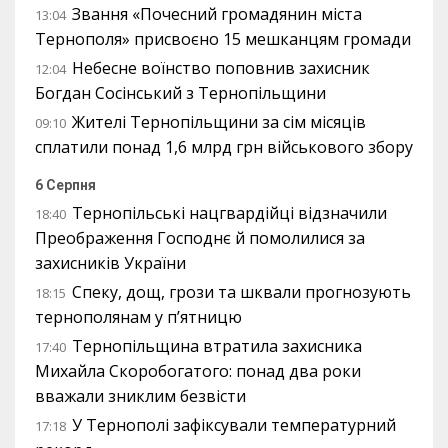
Звання «Почесний громадянин міста
13:04
Тернополя» присвоєно 15 мешканцям громади
Небесне воїнство поповнив захисник
12:04
Богдан Сосінський з Тернопільщини
Жителі Тернопільщини за сім місяців
09:10
сплатили понад 1,6 млрд грн військового збору
6 Серпня
Тернопільські нацгвардійці відзначили
18:40
Преображення Господнє й помолилися за
захисників України
Спеку, дощ, грози та шквали прогнозують
18:15
тернополянам у п’ятницю
Тернопільщина втратила захисника
17:40
Михайла Скоробогатого: понад два роки
вважали зниклим безвісти
У Тернополі зафіксували температурний
17:18