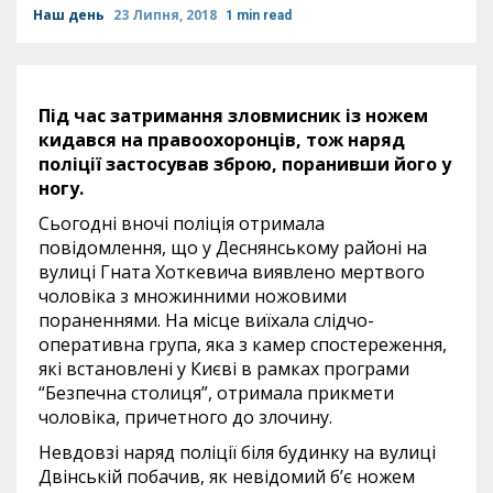
Наш день
23 Липня, 2018
1 min read
Під час затримання зловмисник із ножем
кидався на правоохоронців, тож наряд
поліції застосував зброю, поранивши його у
ногу.
Сьогодні вночі поліція отримала
повідомлення, що у Деснянському районі на
вулиці Гната Хоткевича виявлено мертвого
чоловіка з множинними ножовими
пораненнями. На місце виїхала слідчо-
оперативна група, яка з камер спостереження,
які встановлені у Києві в рамках програми
“Безпечна столиця”, отримала прикмети
чоловіка, причетного до злочину.
Невдовзі наряд поліції біля будинку на вулиці
Двінській побачив, як невідомий б’є ножем