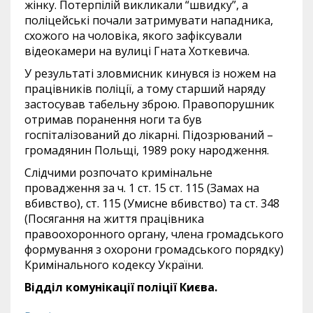
жінку. Потерпілій викликали “швидку”, а
поліцейські почали затримувати нападника,
схожого на чоловіка, якого зафіксували
відеокамери на вулиці Гната Хоткевича.
У результаті зловмисник кинувся із ножем на
працівників поліції, а тому старший наряду
застосував табельну зброю. Правопорушник
отримав поранення ноги та був
госпіталізований до лікарні. Підозрюваний –
громадянин Польщі, 1989 року народження.
Слідчими розпочато кримінальне
провадження за ч. 1 ст. 15 ст. 115 (Замах на
вбивство), ст. 115 (Умисне вбивство) та ст. 348
(Посягання на життя працівника
правоохоронного органу, члена громадського
формування з охорони громадського порядку)
Кримінального кодексу України.
Відділ комунікації поліції Києва.