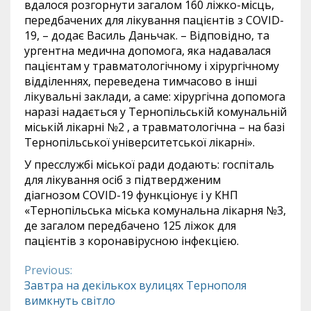
вдалося розгорнути загалом 160 ліжко-місць,
передбачених для лікування пацієнтів з COVID-
19, – додає Василь Даньчак. – Відповідно, та
ургентна медична допомога, яка надавалася
пацієнтам у травматологічному і хірургічному
відділеннях, переведена тимчасово в інші
лікувальні заклади, а саме: хірургічна допомога
наразі надається у Тернопільській комунальній
міській лікарні №2 , а травматологічна – на базі
Тернопільської університетської лікарні».
У пресслужбі міської ради додають: госпіталь
для лікування осіб з підтвердженим
діагнозом COVID-19 функціонує і у КНП
«Тернопільська міська комунальна лікарня №3,
де загалом передбачено 125 ліжок для
пацієнтів з коронавірусною інфекцією.
Previous:
Continue
Завтра на декількох вулицях Тернополя
вимкнуть світло
Reading