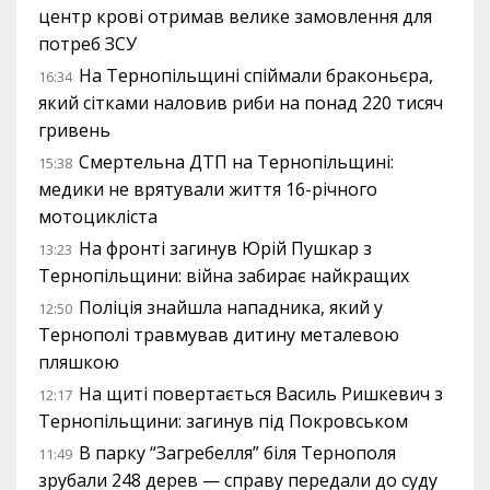
центр крові отримав велике замовлення для
потреб ЗСУ
На Тернопільщині спіймали браконьєра,
16:34
який сітками наловив риби на понад 220 тисяч
гривень
Смертельна ДТП на Тернопільщині:
15:38
медики не врятували життя 16-річного
мотоцикліста
На фронті загинув Юрій Пушкар з
13:23
Тернопільщини: війна забирає найкращих
Поліція знайшла нападника, який у
12:50
Тернополі травмував дитину металевою
пляшкою
На щиті повертається Василь Ришкевич з
12:17
Тернопільщини: загинув під Покровськом
В парку “Загребелля” біля Тернополя
11:49
зрубали 248 дерев — справу передали до суду