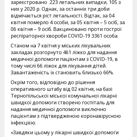
зареєстровано 223 летальних випадки, 105 з
них у 2020 р. Однак, за останніх три доби
відмічається ріст летальності. Відтак, за 04
квітня померло 4 особи, за 05 квітня – 5 осіб, за
06 квітня – 9 осіб. Вакциновано проти гострої
респіраторної хвороби COVID-19 3361 особа.
Станом на 7 квітня у міських лікувальних
закладах розгорнуто 461 ліжко для надання
медичної допомоги пацієнтам з COVID-19, в
тому числі 66 ліжок для лікування дітей.
Завантаженість їх становить близько 66%.
Окрім того, відповідно до рішення
оперативного штабу від 02 квітня, на базі
Тернопільської міської комунальної лікарні
швидкої допомоги створено госпіталь для
надання медичної допомоги виключно
пацієнтам з підтвердженою коронавірусною
інфекцією.
«Завдяки цьому у лікарні швидкої допомоги