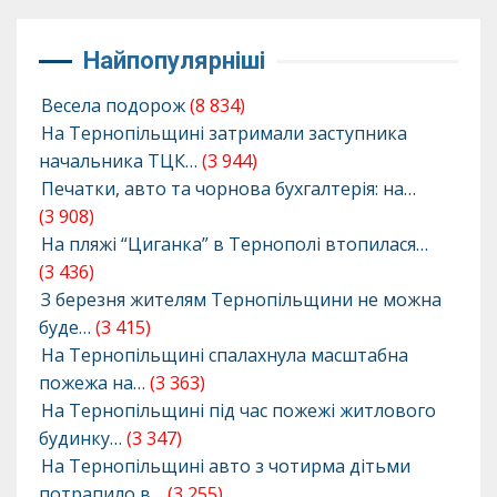
Найпопулярніші
Весела подорож
(8 834)
На Тернопільщині затримали заступника
начальника ТЦК…
(3 944)
Печатки, авто та чорнова бухгалтерія: на…
(3 908)
На пляжі “Циганка” в Тернополі втопилася…
(3 436)
З березня жителям Тернопільщини не можна
буде…
(3 415)
На Тернопільщині спалахнула масштабна
пожежа на…
(3 363)
На Тернопільщині під час пожежі житлового
будинку…
(3 347)
На Тернопільщині авто з чотирма дітьми
потрапило в…
(3 255)