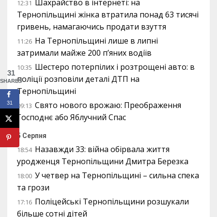
Шахрайство в інтернеті: на
12:31
Тернопільщині жінка втратила понад 63 тисячі
гривень, намагаючись продати взуття
На Тернопільщині лише в липні
11:26
затримали майже 200 п’яних водіїв
Шестеро потерпілих і розтрощені авто: в
10:35
31
поліції розповіли деталі ДТП на
SHARES
Тернопільщині
31
Свято нового врожаю: Преображення
09:13
Господнє або Яблучний Спас
5 Серпня
Назавжди 33: війна обірвала життя
18:54
уродженця Тернопільщини Дмитра Березка
У четвер на Тернопільщині – сильна спека
18:00
та грози
Поліцейські Тернопільщини розшукали
17:16
більше сотні дітей