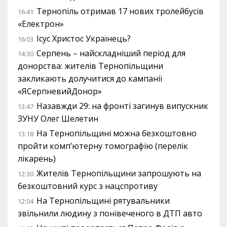
Тернопіль отримав 17 нових тролейбусів
16:41
«Електрон»
Ісус Христос Українець?
16:03
Серпень – найскладніший період для
14:30
донорства: жителів Тернопільщини
закликають долучитися до кампанії
«ЯСерпневийДонор»
Назавжди 29: на фронті загинув випускник
13:47
ЗУНУ Олег Шелетин
На Тернопільщині можна безкоштовно
13:18
пройти комп’ютерну томографію (перелік
лікарень)
Жителів Тернопільщини запрошують на
12:30
безкоштовний курс з нацспротиву
На Тернопільщині рятувальники
12:04
звільнили людину з понівеченого в ДТП авто