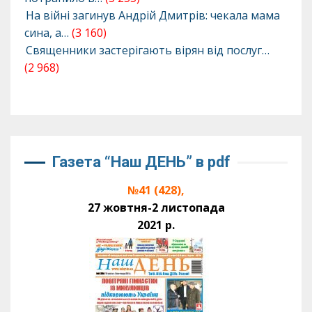
На війні загинув Андрій Дмитрів: чекала мама
сина, а…
(3 160)
Священники застерігають вірян від послуг…
(2 968)
Газета “Наш ДЕНЬ” в pdf
№41 (428),
27 жовтня-2 листопада
2021 р.