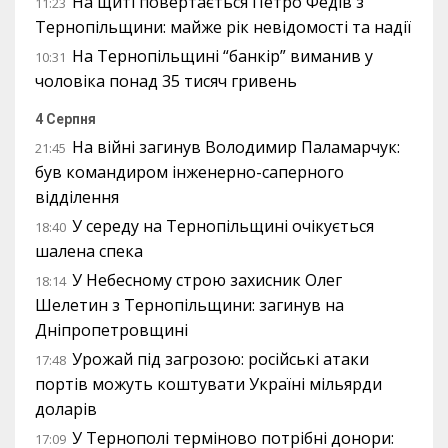
На щиті повертається Петро Федів з
11:23
Тернопільщини: майже рік невідомості та надії
На Тернопільщині “банкір” виманив у
10:31
чоловіка понад 35 тисяч гривень
4 Серпня
На війні загинув Володимир Паламарчук:
21:45
був командиром інженерно-саперного
відділення
У середу на Тернопільщині очікується
18:40
шалена спека
У Небесному строю захисник Олег
18:14
Шелетин з Тернопільщини: загинув на
Дніпропетровщині
Урожай під загрозою: російські атаки
17:48
портів можуть коштувати Україні мільярди
доларів
У Тернополі терміново потрібні донори:
17:09