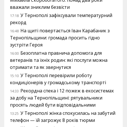
Михайла Скоробогатого: понад два роки
вважали зниклим безвісти
У Тернополі зафіксували температурний
17:18
рекорд
На щиті повертається Іван Карабаник з
16:48
Тернопільщини: громада просить гідно
зустріти Героя
Безоплатна правнича допомога для
16:00
ветеранів та їхніх родин: які послуги можна
отримати та як звернутися
У Тернополі перевірили роботу
15:10
кондиціонерів у громадському транспорті
Рекордна спека і 12 пожеж в екосистемах
14:33
за добу на Тернопільщині: рятувальники
просять людей бути відповідальними
У Тернополі жінка спокусилась на забутий
13:25
телефон — їй загрожує 8 років тюрми