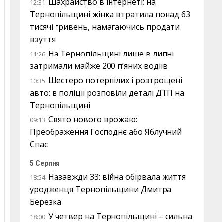
Шахрайство в інтернеті: на
12:31
Тернопільщині жінка втратила понад 63
тисячі гривень, намагаючись продати
взуття
На Тернопільщині лише в липні
11:26
затримали майже 200 п’яних водіїв
Шестеро потерпілих і розтрощені
10:35
авто: в поліції розповіли деталі ДТП на
Тернопільщині
Свято нового врожаю:
09:13
Преображення Господнє або Яблучний
Спас
5 Серпня
Назавжди 33: війна обірвала життя
18:54
уродженця Тернопільщини Дмитра
Березка
У четвер на Тернопільщині – сильна
18:00