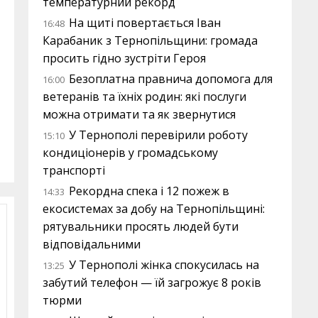
температурний рекорд
На щиті повертається Іван
16:48
Карабаник з Тернопільщини: громада
просить гідно зустріти Героя
Безоплатна правнича допомога для
16:00
ветеранів та їхніх родин: які послуги
можна отримати та як звернутися
У Тернополі перевірили роботу
15:10
кондиціонерів у громадському
транспорті
Рекордна спека і 12 пожеж в
14:33
екосистемах за добу на Тернопільщині:
рятувальники просять людей бути
відповідальними
У Тернополі жінка спокусилась на
13:25
забутий телефон — їй загрожує 8 років
тюрми