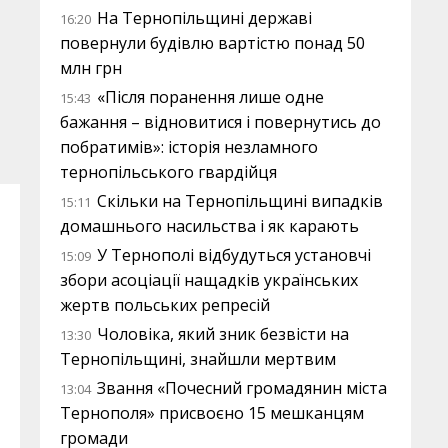
На Тернопільщині державі
16:20
повернули будівлю вартістю понад 50
млн грн
«Після поранення лише одне
15:43
бажання – відновитися і повернутись до
побратимів»: історія незламного
тернопільського гвардійця
Скільки на Тернопільщині випадків
15:11
домашнього насильства і як карають
У Тернополі відбудуться установчі
15:09
збори асоціації нащадків українських
жертв польських репресій
Чоловіка, який зник безвісти на
13:30
Тернопільщині, знайшли мертвим
Звання «Почесний громадянин міста
13:04
Тернополя» присвоєно 15 мешканцям
громади