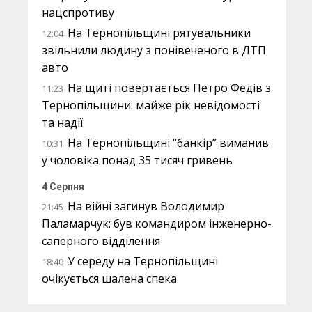
нацспротиву
На Тернопільщині рятувальники
12:04
звільнили людину з понівеченого в ДТП
авто
На щиті повертається Петро Федів з
11:23
Тернопільщини: майже рік невідомості
та надії
На Тернопільщині “банкір” виманив
10:31
у чоловіка понад 35 тисяч гривень
4 Серпня
На війні загинув Володимир
21:45
Паламарчук: був командиром інженерно-
саперного відділення
У середу на Тернопільщині
18:40
очікується шалена спека