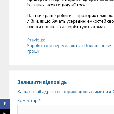
їх і запах інсектициду «Отос».
Пастки краще робити із прозорих пляшок: 
лійки, якщо бачать усередині ємкостей своїх
пастки повністю дезорієнтують комах.
Previous:
Continue
Заробітчани пересилають з Польщі величе
гроші
Reading
Залишити відповідь
Ваша e-mail адреса не оприлюднюватиметься.
Коментар
*