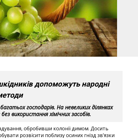
шкідників допоможуть народні
методи
 багатьох господарів. На невеликих ділянках
без використання хімічних засобів.
іздування, обробивши колонії димом. Досить
обувати розвісити поблизу осиних гнізд зв’язки