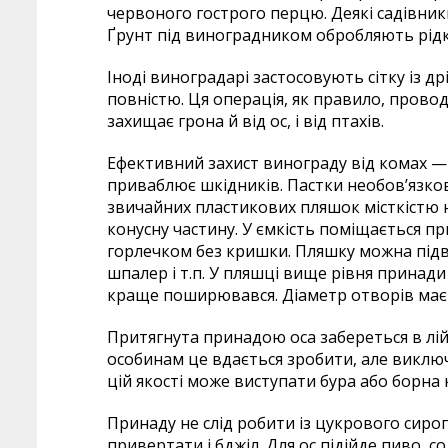
червоного гострого перцю. Деякі садівник
Ґрунт під виноградником обробляють рід
Іноді виноградарі застосовують сітку із 
повністю. Ця операція, як правило, прово
захищає грона й від ос, і від птахів.
Ефективний захист винограду від комах — 
приваблює шкідників. Пастки необов’язков
звичайних пластикових пляшок місткістю н
конусну частину. У ємкість поміщається п
горлечком без кришки. Пляшку можна підві
шпалер і т.п. У пляшці вище рівня принади
краще поширювався. Діаметр отворів має б
Притягнута принадою оса забереться в лій
особинам це вдається зробити, але виклю
цій якості може виступати бура або борна 
Принаду не слід робити із цукрового сиро
привертати і бджіл. Для ос підійде пиво, 