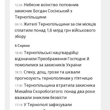
Небесне воїнство поповнив
12:04
захисник Богдан Сосінський з
Тернопільщини
Жителі Тернопільщини за сім місяців
09:10
сплатили понад 1,6 млрд грн військового
збору
6 Серпня
Тернопільські нацгвардійці
18:40
відзначили Преображення Господнє й
помолилися за захисників України
Спеку, дощ, грози та шквали
18:15
прогнозують тернополянам у п’ятницю
Тернопільщина втратила захисника
17:40
Михайла Скоробогатого: понад два роки
вважали зниклим безвісти
У Тернополі зафіксували
17:18