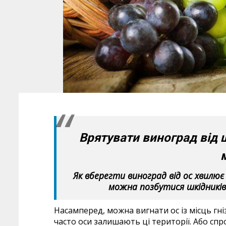
Врятувати виноград від 
Як вберегти виноград від ос хвилює
можна позбутися шкідників 
Насамперед, можна вигнати ос із місць гн
часто оси залишають ці території. Або спр