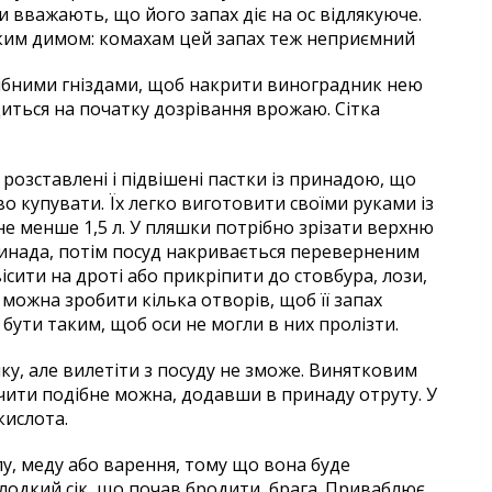
и вважають, що його запах діє на ос відлякуюче.
ким димом: комахам цей запах теж неприємний
дрібними гніздами, щоб накрити виноградник нею
диться на початку дозрівання врожаю. Сітка
розставлені і підвішені пастки із принадою, що
о купувати. Їх легко виготовити своїми руками із
е менше 1,5 л. У пляшки потрібно зрізати верхню
ринада, потім посуд накривається переверненим
сити на дроті або прикріпити до стовбура, лози,
 можна зробити кілька отворів, щоб її запах
ути таким, щоб оси не могли в них пролізти.
ку, але вилетіти з посуду не зможе. Винятковим
чити подібне можна, додавши в принаду отруту. У
кислота.
пу, меду або варення, тому що вона буде
солодкий сік, що почав бродити, брага. Приваблює