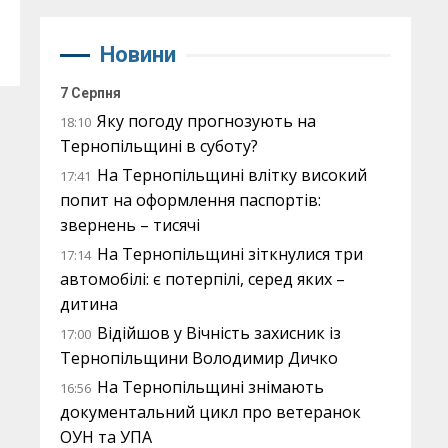
Новини
7 Серпня
Яку погоду прогнозують на
18:10
Тернопільщині в суботу?
На Тернопільщині влітку високий
17:41
попит на оформлення паспортів:
звернень – тисячі
На Тернопільщині зіткнулися три
17:14
автомобілі: є потерпілі, серед яких –
дитина
Відійшов у Вічність захисник із
17:00
Тернопільщини Володимир Дичко
На Тернопільщині знімають
16:56
документальний цикл про ветеранок
ОУН та УПА