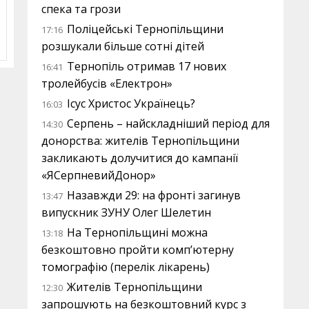
спека та грози
Поліцейські Тернопільщини
17:16
розшукали більше сотні дітей
Тернопіль отримав 17 нових
16:41
тролейбусів «Електрон»
Ісус Христос Українець?
16:03
Серпень – найскладніший період для
14:30
донорства: жителів Тернопільщини
закликають долучитися до кампанії
«ЯСерпневийДонор»
Назавжди 29: на фронті загинув
13:47
випускник ЗУНУ Олег Шелетин
На Тернопільщині можна
13:18
безкоштовно пройти комп’ютерну
томографію (перелік лікарень)
Жителів Тернопільщини
12:30
запрошують на безкоштовний курс з