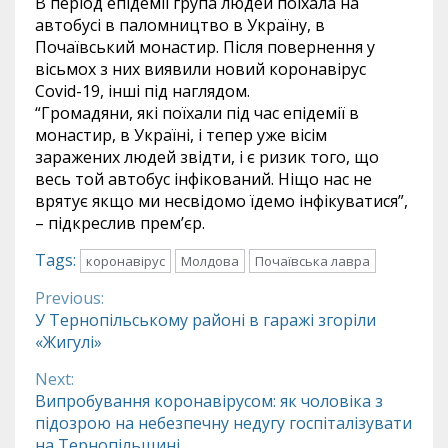
В період епідемії група людей поїхала на
автобусі в паломництво в Україну, в
Почаївський монастир. Після повернення у
вісьмох з них виявили новий коронавірус
Covid-19, інші під наглядом.
“Громадяни, які поїхали під час епідемії в
монастир, в Україні, і тепер уже вісім
заражених людей звідти, і є ризик того, що
весь той автобус інфікований. Ніщо нас не
врятує якщо ми несвідомо їдемо інфікуватися”,
– підкреслив прем’єр.
Tags:
коронавірус
Молдова
Почаївська лавра
Previous:
Continue
У Тернопільському районі в гаражі згоріли
«Жигулі»
Reading
Next:
Випробування коронавірусом: як чоловіка з
підозрою на небезпечну недугу госпіталізувати
на Тернопільщині