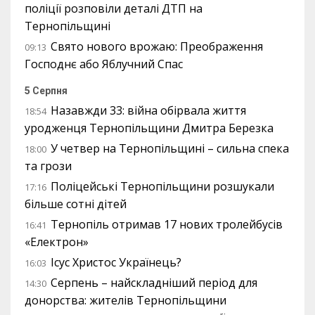
поліції розповіли деталі ДТП на
Тернопільщині
Свято нового врожаю: Преображення
09:13
Господнє або Яблучний Спас
5 Серпня
Назавжди 33: війна обірвала життя
18:54
уродженця Тернопільщини Дмитра Березка
У четвер на Тернопільщині – сильна спека
18:00
та грози
Поліцейські Тернопільщини розшукали
17:16
більше сотні дітей
Тернопіль отримав 17 нових тролейбусів
16:41
«Електрон»
Ісус Христос Українець?
16:03
Серпень – найскладніший період для
14:30
донорства: жителів Тернопільщини