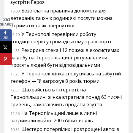
зустріти Героя
Безоплатна правнича допомога для
16:00
ветеранів та їхніх родин: які послуги можна
251
отримати та як звернутися
SHARES
У Тернополі перевірили роботу
15:10
251
кондиціонерів у громадському транспорті
Рекордна спека і 12 пожеж в екосистемах
14:33
за добу на Тернопільщині: рятувальники
просять людей бути відповідальними
У Тернополі жінка спокусилась на забутий
13:25
телефон — їй загрожує 8 років тюрми
Шахрайство в інтернеті: на
12:31
Тернопільщині жінка втратила понад 63 тисячі
гривень, намагаючись продати взуття
На Тернопільщині лише в липні
11:26
затримали майже 200 п’яних водіїв
Шестеро потерпілих і розтрощені авто: в
10:35