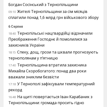
Богдан Сосінський з Тернопільщини
Жителі Тернопільщини за сім місяців
09:10
сплатили понад 1,6 млрд грн військового збору
6 Серпня
Тернопільські нацгвардійці відзначили
18:40
Преображення Господнє й помолилися за
захисників України
Спеку, дощ, грози та шквали прогнозують
18:15
тернополянам у п’ятницю
Тернопільщина втратила захисника
17:40
Михайла Скоробогатого: понад два роки
вважали зниклим безвісти
У Тернополі зафіксували температурний
17:18
рекорд
На щиті повертається Іван Карабаник з
16:48
Тернопільщини: громада просить гідно