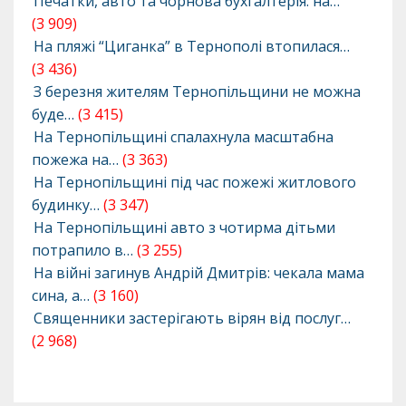
Печатки, авто та чорнова бухгалтерія: на…
(3 909)
На пляжі “Циганка” в Тернополі втопилася…
(3 436)
З березня жителям Тернопільщини не можна
буде…
(3 415)
На Тернопільщині спалахнула масштабна
пожежа на…
(3 363)
На Тернопільщині під час пожежі житлового
будинку…
(3 347)
На Тернопільщині авто з чотирма дітьми
потрапило в…
(3 255)
На війні загинув Андрій Дмитрів: чекала мама
сина, а…
(3 160)
Священники застерігають вірян від послуг…
(2 968)