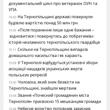
документальний цикл про ветеранок ОУН та
УПА
На Тернопільщині державі повернули
16:20
будівлю вартістю понад 50 млн грн
«Після поранення лише одне бажання –
15:43
відновитися і повернутись до побратимів»:
історія незламного тернопільського гвардійця
Скільки на Тернопільщині випадків
15:11
домашнього насильства і як карають
У Тернополі відбудуться установчі збори
15:09
асоціації нащадків українських жертв
польських репресій
Чоловіка, який зник безвісти на
13:30
Тернопільщині, знайшли мертвим
Звання «Почесний громадянин міста
13:04
Тернополя» присвоєно 15 мешканцям громади
Небесне воїнство поповнив захисник
12:04