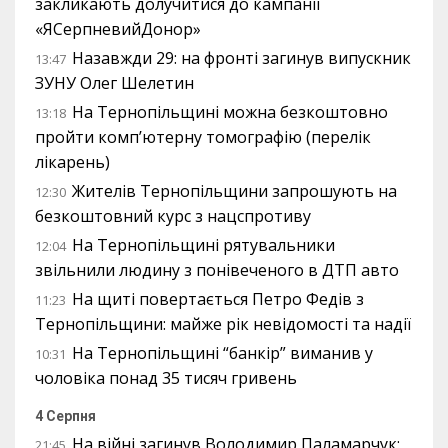
закликають долучитися до кампанії
«ЯСерпневийДонор»
Назавжди 29: на фронті загинув випускник
13:47
ЗУНУ Олег Шелетин
На Тернопільщині можна безкоштовно
13:18
пройти комп’ютерну томографію (перелік
лікарень)
Жителів Тернопільщини запрошують на
12:30
безкоштовний курс з нацспротиву
На Тернопільщині рятувальники
12:04
звільнили людину з понівеченого в ДТП авто
На щиті повертається Петро Федів з
11:23
Тернопільщини: майже рік невідомості та надії
На Тернопільщині “банкір” виманив у
10:31
чоловіка понад 35 тисяч гривень
4 Серпня
На війні загинув Володимир Паламарчук:
21:45