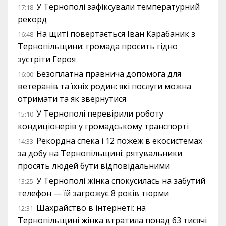
У Тернополі зафіксували температурний
17:18
рекорд
На щиті повертається Іван Карабаник з
16:48
Тернопільщини: громада просить гідно
зустріти Героя
Безоплатна правнича допомога для
16:00
ветеранів та їхніх родин: які послуги можна
отримати та як звернутися
У Тернополі перевірили роботу
15:10
кондиціонерів у громадському транспорті
Рекордна спека і 12 пожеж в екосистемах
14:33
за добу на Тернопільщині: рятувальники
просять людей бути відповідальними
У Тернополі жінка спокусилась на забутий
13:25
телефон — їй загрожує 8 років тюрми
Шахрайство в інтернеті: на
12:31
Тернопільщині жінка втратила понад 63 тисячі