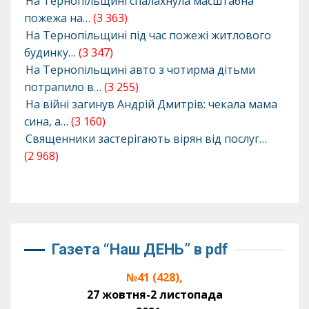
На Тернопільщині спалахнула масштабна
пожежа на…
(3 363)
На Тернопільщині під час пожежі житлового
будинку…
(3 347)
На Тернопільщині авто з чотирма дітьми
потрапило в…
(3 255)
На війні загинув Андрій Дмитрів: чекала мама
сина, а…
(3 160)
Священники застерігають вірян від послуг…
(2 968)
Газета “Наш ДЕНЬ” в pdf
№41 (428),
27 жовтня-2 листопада