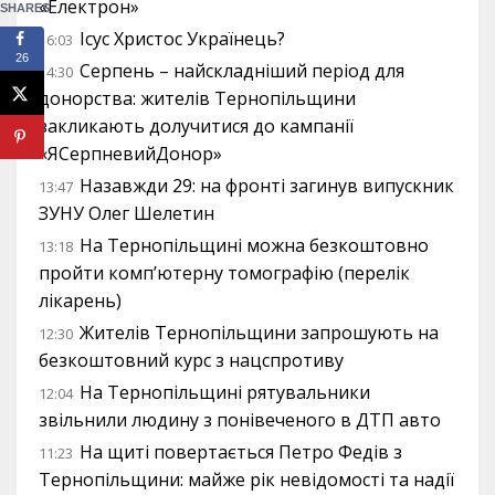
«Електрон»
SHARES
Ісус Христос Українець?
16:03
26
Серпень – найскладніший період для
14:30
донорства: жителів Тернопільщини
закликають долучитися до кампанії
«ЯСерпневийДонор»
Назавжди 29: на фронті загинув випускник
13:47
ЗУНУ Олег Шелетин
На Тернопільщині можна безкоштовно
13:18
пройти комп’ютерну томографію (перелік
лікарень)
Жителів Тернопільщини запрошують на
12:30
безкоштовний курс з нацспротиву
На Тернопільщині рятувальники
12:04
звільнили людину з понівеченого в ДТП авто
На щиті повертається Петро Федів з
11:23
Тернопільщини: майже рік невідомості та надії