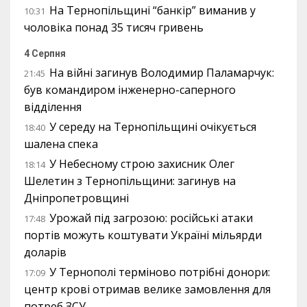
На Тернопільщині “банкір” виманив у
10:31
чоловіка понад 35 тисяч гривень
4 Серпня
На війні загинув Володимир Паламарчук:
21:45
був командиром інженерно-саперного
відділення
У середу на Тернопільщині очікується
18:40
шалена спека
У Небесному строю захисник Олег
18:14
Шелетин з Тернопільщини: загинув на
Дніпропетровщині
Урожай під загрозою: російські атаки
17:48
портів можуть коштувати Україні мільярди
доларів
У Тернополі терміново потрібні донори:
17:09
центр крові отримав велике замовлення для
потреб ЗСУ