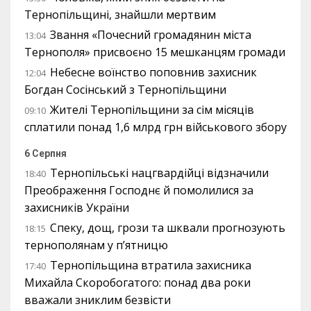
Тернопільщині, знайшли мертвим
Звання «Почесний громадянин міста
13:04
Тернополя» присвоєно 15 мешканцям громади
Небесне воїнство поповнив захисник
12:04
Богдан Сосінський з Тернопільщини
Жителі Тернопільщини за сім місяців
09:10
сплатили понад 1,6 млрд грн військового збору
6 Серпня
Тернопільські нацгвардійці відзначили
18:40
Преображення Господнє й помолилися за
захисників України
Спеку, дощ, грози та шквали прогнозують
18:15
тернополянам у п’ятницю
Тернопільщина втратила захисника
17:40
Михайла Скоробогатого: понад два роки
вважали зниклим безвісти