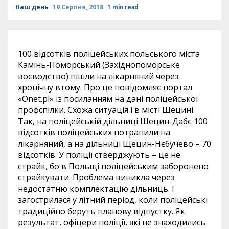
Наш день
19 Серпня, 2018
1 min read
100 відсотків поліцейських польського міста
Камінь-Поморський (Західнопоморське
воєводство) пішли на лікарняний через
хронічну втому. Про це повідомляє портал
«Onet.pl» із посиланням на дані поліцейської
профспілки. Схожа ситуація і в місті Щецині.
Так, на поліцейській дільниці Щецин-Дабє 100
відсотків поліцейських потрапили на
лікарняний, а на дільниці Щецин-Нєбучево – 70
відсотків. У поліції стверджують – це не
страйк, бо в Польщі поліцейським заборонено
страйкувати. Проблема виникла через
недостатню комплектацію дільниць. І
загострилася у літний період, коли поліцейські
традиційно беруть планову відпустку. Як
результат, офіцери поліції, які не знаходились