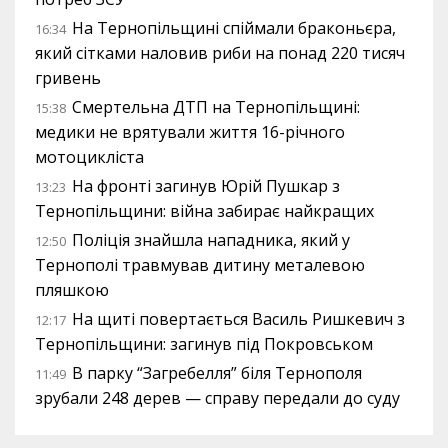
На Тернопільщині спіймали браконьєра,
16:34
який сітками наловив риби на понад 220 тисяч
гривень
Смертельна ДТП на Тернопільщині:
15:38
медики не врятували життя 16-річного
мотоцикліста
На фронті загинув Юрій Пушкар з
13:23
Тернопільщини: війна забирає найкращих
Поліція знайшла нападника, який у
12:50
Тернополі травмував дитину металевою
пляшкою
На щиті повертається Василь Ришкевич з
12:17
Тернопільщини: загинув під Покровськом
В парку “Загребелля” біля Тернополя
11:49
зрубали 248 дерев — справу передали до суду