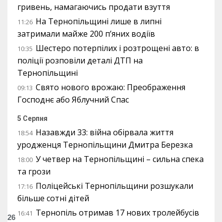
гривень, намагаючись продати взуття
На Тернопільщині лише в липні
11:26
затримали майже 200 п’яних водіїв
Шестеро потерпілих і розтрощені авто: в
10:35
поліції розповіли деталі ДТП на
Тернопільщині
Свято нового врожаю: Преображення
09:13
Господнє або Яблучний Спас
5 Серпня
Назавжди 33: війна обірвала життя
18:54
уродженця Тернопільщини Дмитра Березка
У четвер на Тернопільщині – сильна спека
18:00
та грози
Поліцейські Тернопільщини розшукали
17:16
більше сотні дітей
Тернопіль отримав 17 нових тролейбусів
16:41
26