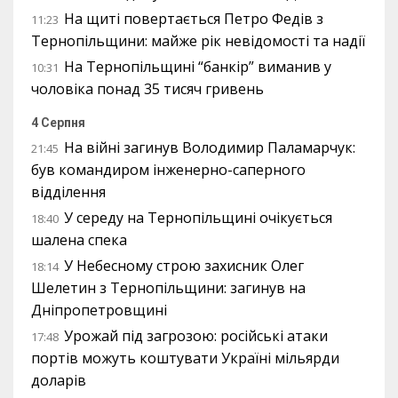
На щиті повертається Петро Федів з
11:23
Тернопільщини: майже рік невідомості та надії
На Тернопільщині “банкір” виманив у
10:31
чоловіка понад 35 тисяч гривень
4 Серпня
На війні загинув Володимир Паламарчук:
21:45
був командиром інженерно-саперного
відділення
У середу на Тернопільщині очікується
18:40
шалена спека
У Небесному строю захисник Олег
18:14
Шелетин з Тернопільщини: загинув на
Дніпропетровщині
Урожай під загрозою: російські атаки
17:48
портів можуть коштувати Україні мільярди
доларів