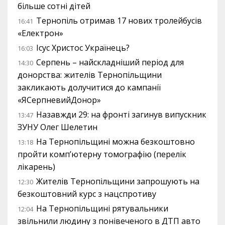
більше сотні дітей
Тернопіль отримав 17 нових тролейбусів
16:41
«Електрон»
Ісус Христос Українець?
16:03
Серпень – найскладніший період для
14:30
донорства: жителів Тернопільщини
закликають долучитися до кампанії
«ЯСерпневийДонор»
Назавжди 29: на фронті загинув випускник
13:47
ЗУНУ Олег Шелетин
На Тернопільщині можна безкоштовно
13:18
пройти комп’ютерну томографію (перелік
лікарень)
Жителів Тернопільщини запрошують на
12:30
безкоштовний курс з нацспротиву
На Тернопільщині рятувальники
12:04
звільнили людину з понівеченого в ДТП авто