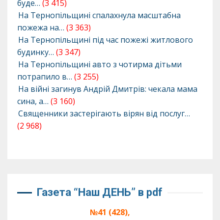
буде…
(3 415)
На Тернопільщині спалахнула масштабна
пожежа на…
(3 363)
На Тернопільщині під час пожежі житлового
будинку…
(3 347)
На Тернопільщині авто з чотирма дітьми
потрапило в…
(3 255)
На війні загинув Андрій Дмитрів: чекала мама
сина, а…
(3 160)
Священники застерігають вірян від послуг…
(2 968)
Газета “Наш ДЕНЬ” в pdf
№41 (428),