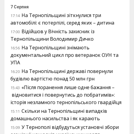
7 Серпня
На Тернопільщині зіткнулися три
17:14
автомобілі: є потерпілі, серед яких – дитина
Відійшов у Вічність захисник із
17:00
Тернопільщини Володимир Дичко
На Тернопільщині знімають
16:56
документальний цикл про ветеранок ОУН та
УПА
На Тернопільщині державі повернули
16:20
будівлю вартістю понад 50 млн грн
«Після поранення лише одне бажання –
15:43
відновитися і повернутись до побратимів»:
історія незламного тернопільського гвардійця
Скільки на Тернопільщині випадків
15:11
домашнього насильства і як карають
У Тернополі відбудуться установчі збори
15:09