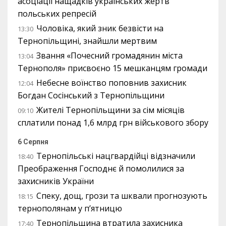
асоціації нащадків українських жертв
польських репресій
Чоловіка, який зник безвісти на
13:30
Тернопільщині, знайшли мертвим
Звання «Почесний громадянин міста
13:04
Тернополя» присвоєно 15 мешканцям громади
Небесне воїнство поповнив захисник
12:04
Богдан Сосінський з Тернопільщини
Жителі Тернопільщини за сім місяців
09:10
сплатили понад 1,6 млрд грн військового збору
6 Серпня
Тернопільські нацгвардійці відзначили
18:40
Преображення Господнє й помолилися за
захисників України
Спеку, дощ, грози та шквали прогнозують
18:15
тернополянам у п’ятницю
Тернопільщина втратила захисника
17:40