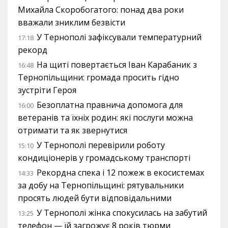
Михайла Скоробогатого: понад два роки
вважали зниклим безвісти
У Тернополі зафіксували температурний
17:18
рекорд
На щиті повертається Іван Карабаник з
16:48
Тернопільщини: громада просить гідно
зустріти Героя
Безоплатна правнича допомога для
16:00
ветеранів та їхніх родин: які послуги можна
отримати та як звернутися
У Тернополі перевірили роботу
15:10
кондиціонерів у громадському транспорті
Рекордна спека і 12 пожеж в екосистемах
14:33
за добу на Тернопільщині: рятувальники
просять людей бути відповідальними
У Тернополі жінка спокусилась на забутий
13:25
телефон — їй загрожує 8 років тюрми