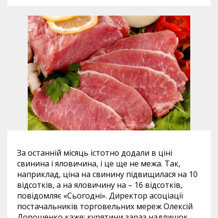
За останній місяць істотно додали в ціні
свинина і яловичина, і це ще не межа. Так,
наприклад, ціна на свинину підвищилася на 10
відсотків, а на яловичину на – 16 відсотків,
повідомляє «Сьогодні». Директор асоціації
постачальників торговельних мереж Олексій
Дорошенко каже: курятини зараз надлишок,