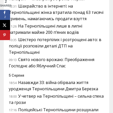
2
Шахрайство в інтернеті: на
SHARES
12:31
Тернопільщині жінка втратила понад 63 тисячі
2
гривень, намагаючись продати взуття
На Тернопільщині лише в липні
11:26
затримали майже 200 п’яних водіїв
Шестеро потерпілих і розтрощені авто: в
10:35
поліції розповіли деталі ДТП на
Тернопільщині
Свято нового врожаю: Преображення
09:13
Господнє або Яблучний Спас
5 Серпня
Назавжди 33: війна обірвала життя
18:54
уродженця Тернопільщини Дмитра Березка
У четвер на Тернопільщині – сильна спека
18:00
та грози
Поліцейські Тернопільщини розшукали
17:16