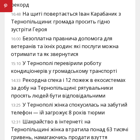
рекорд
На щиті повертається Іван Карабаник з
16:48
Тернопільщини: громада просить гідно
зустріти Героя
Безоплатна правнича допомога для
16:00
ветеранів та їхніх родин: які послуги можна
отримати та як звернутися
У Тернополі перевірили роботу
15:10
кондиціонерів у громадському транспорті
Рекордна спека і 12 пожеж в екосистемах
14:33
за добу на Тернопільщині: рятувальники
просять людей бути відповідальними
У Тернополі жінка спокусилась на забутий
13:25
телефон — їй загрожує 8 років тюрми
Шахрайство в інтернеті: на
12:31
Тернопільщині жінка втратила понад 63 тисячі
гривень, намагаючись продати взуття