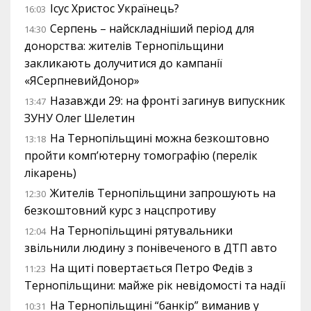
Ісус Христос Українець?
16:03
Серпень – найскладніший період для
14:30
донорства: жителів Тернопільщини
закликають долучитися до кампанії
«ЯСерпневийДонор»
Назавжди 29: на фронті загинув випускник
13:47
ЗУНУ Олег Шелетин
На Тернопільщині можна безкоштовно
13:18
пройти комп’ютерну томографію (перелік
лікарень)
Жителів Тернопільщини запрошують на
12:30
безкоштовний курс з нацспротиву
На Тернопільщині рятувальники
12:04
звільнили людину з понівеченого в ДТП авто
На щиті повертається Петро Федів з
11:23
Тернопільщини: майже рік невідомості та надії
На Тернопільщині “банкір” виманив у
10:31