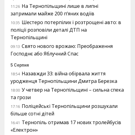
На Тернопільщині лише в липні
11:26
затримали майже 200 п’яних водіїв
Шестеро потерпілих і розтрощені авто: в
10:35
поліції розповіли деталі ДТП на
Тернопільщині
Свято нового врожаю: Преображення
09:13
Господнє або Яблучний Спас
5 Серпня
Назавжди 33: війна обірвала життя
18:54
уродженця Тернопільщини Дмитра Березка
У четвер на Тернопільщині – сильна спека
18:00
та грози
Поліцейські Тернопільщини розшукали
17:16
більше сотні дітей
Тернопіль отримав 17 нових тролейбусів
16:41
«Електрон»