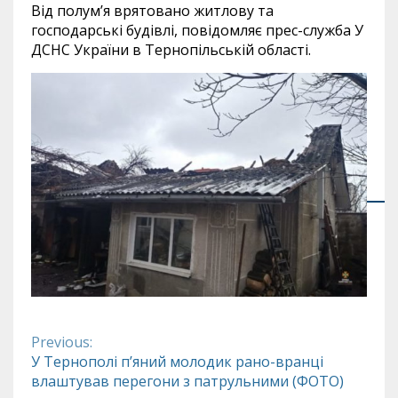
Від полум’я врятовано житлову та
господарські будівлі, повідомляє прес-служба У
ДСНС України в Тернопільській області.
Previous:
Continue
У Тернополі п’яний молодик рано-вранці
влаштував перегони з патрульними (ФОТО)
Reading