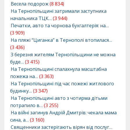
Весела подорож
(8 834)
На Тернопільщині затримали заступника
начальника ТЦК…
(3 944)
Печатки, авто та чорнова бухгалтерія: на…
(3 909)
На пляжі “Циганка” в Тернополі втопилася…
(3 436)
З березня жителям Тернопільщини не можна
буде…
(3 415)
На Тернопільщині спалахнула масштабна
пожежа на…
(3 363)
На Тернопільщині під час пожежі житлового
будинку…
(3 347)
На Тернопільщині авто з чотирма дітьми
потрапило в…
(3 255)
На війні загинув Андрій Дмитрів: чекала мама
сина, а…
(3 160)
Священники застерігають вірян від послуг…