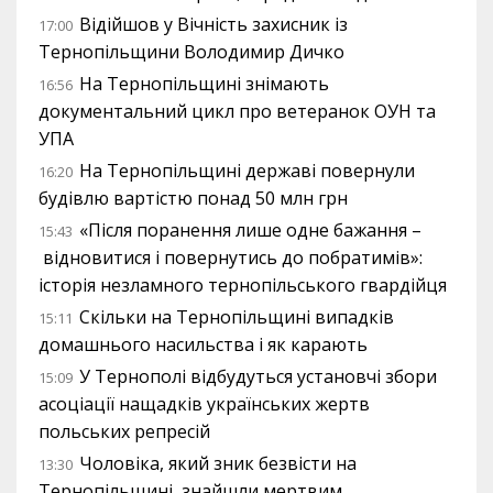
Відійшов у Вічність захисник із
17:00
Тернопільщини Володимир Дичко
На Тернопільщині знімають
16:56
документальний цикл про ветеранок ОУН та
УПА
На Тернопільщині державі повернули
16:20
будівлю вартістю понад 50 млн грн
«Після поранення лише одне бажання –
15:43
відновитися і повернутись до побратимів»:
історія незламного тернопільського гвардійця
Скільки на Тернопільщині випадків
15:11
домашнього насильства і як карають
У Тернополі відбудуться установчі збори
15:09
асоціації нащадків українських жертв
польських репресій
Чоловіка, який зник безвісти на
13:30
Тернопільщині, знайшли мертвим