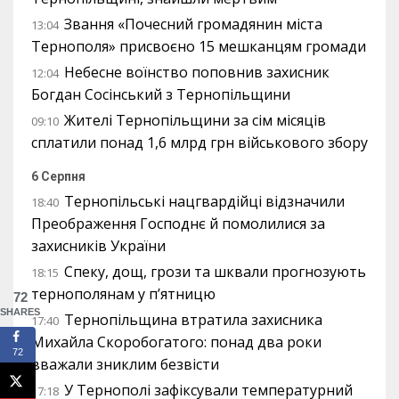
Звання «Почесний громадянин міста
13:04
Тернополя» присвоєно 15 мешканцям громади
Небесне воїнство поповнив захисник
12:04
Богдан Сосінський з Тернопільщини
Жителі Тернопільщини за сім місяців
09:10
сплатили понад 1,6 млрд грн військового збору
6 Серпня
Тернопільські нацгвардійці відзначили
18:40
Преображення Господнє й помолилися за
захисників України
Спеку, дощ, грози та шквали прогнозують
18:15
тернополянам у п’ятницю
72
SHARES
Тернопільщина втратила захисника
17:40
Михайла Скоробогатого: понад два роки
72
вважали зниклим безвісти
У Тернополі зафіксували температурний
17:18