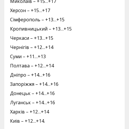
Миколаїв – +15…+17
Херсон – +15…+17
Сімферополь – +13…+15
Кропивницький – +13…+15
Черкаси – +13…+15
Чернігів – +12…+14
Суми – +11…+13
Полтава – +12…+14
Дніпро – +14…+16
Запоріжжя – +14…+16
Донецьк – +14…+16
Луганськ – +14…+16
Харків – +12…+14
Київ – +12…+14.