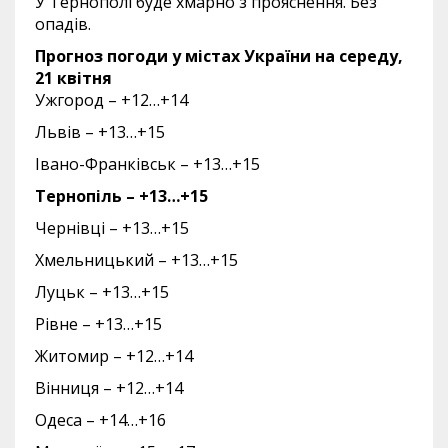
У Тернополі буде хмарно з прояснення. Без
опадів.
Прогноз погоди у містах України на середу,
21 квітня
Ужгород – +12…+14
Львів – +13…+15
Івано-Франківськ – +13…+15
Тернопіль – +13…+15
Чернівці – +13…+15
Хмельницький – +13…+15
Луцьк – +13…+15
Рівне – +13…+15
Житомир – +12…+14
Вінниця – +12…+14
Одеса – +14…+16