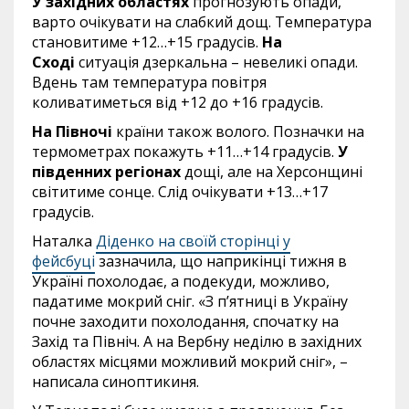
У західних областях
прогнозують опади,
варто очікувати на слабкий дощ. Температура
становитиме +12…+15 градусів.
На
Сході
ситуація дзеркальна – невеликі опади.
Вдень там температура повітря
коливатиметься від +12 до +16 градусів.
На Півночі
країни також волого. Позначки на
термометрах покажуть +11…+14 градусів.
У
південних регіонах
дощі, але на Херсонщині
світитиме сонце. Слід очікувати +13…+17
градусів.
Наталка
Діденко на своїй сторінці у
фейсбуці
зазначила, що наприкінці тижня в
Україні похолодає, а подекуди, можливо,
падатиме мокрий сніг. «З п’ятниці в Україну
почне заходити похолодання, спочатку на
Захід та Північ. А на Вербну неділю в західних
областях місцями можливий мокрий сніг», –
написала синоптикиня.