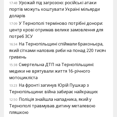
Урожай під загрозою: російські атаки
17:48
портів можуть коштувати Україні мільярди
доларів
У Тернополі терміново потрібні донори:
17:09
центр крові отримав велике замовлення для
потреб ЗСУ
На Тернопільщині спіймали браконьєра,
16:34
який сітками наловив риби на понад 220 тисяч
гривень
Смертельна ДТП на Тернопільщині:
15:38
медики не врятували життя 16-річного
мотоцикліста
На фронті загинув Юрій Пушкар з
13:23
Тернопільщини: війна забирає найкращих
Поліція знайшла нападника, який у
12:50
Тернополі травмував дитину металевою
пляшкою