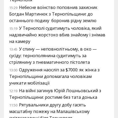
Небесне воїнство поповнив захисник
15:29
Богдан Мартинюк з Тернопільщини: до
останнього подиху боронив рідну землю
У Тернополі судитимуть чоловіка, який
15:19
надзвичайно жорстоко вбив знайому і знімав
на камеру
У спину — неповнолітньому, в око —
13:45
сусіду: тернополянина судитимуть за
стрілянину з пневматичного пістолета
Одруження наосліп за $7000: як жінка з
13:00
Тернопільщини допомагала чоловікам
уникати мобілізації
На війні загинув Юрій Лошньовський з
12:19
Тернопільщини: ростиме без тата донька
Рятувальники другу добу гасять
11:50
масштабну пожежу на Малашівському