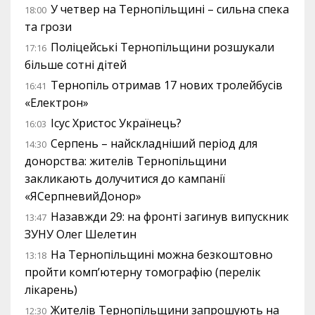
У четвер на Тернопільщині – сильна спека
18:00
та грози
Поліцейські Тернопільщини розшукали
17:16
більше сотні дітей
Тернопіль отримав 17 нових тролейбусів
16:41
«Електрон»
Ісус Христос Українець?
16:03
Серпень – найскладніший період для
14:30
донорства: жителів Тернопільщини
закликають долучитися до кампанії
«ЯСерпневийДонор»
Назавжди 29: на фронті загинув випускник
13:47
ЗУНУ Олег Шелетин
На Тернопільщині можна безкоштовно
13:18
пройти комп’ютерну томографію (перелік
лікарень)
Жителів Тернопільщини запрошують на
12:30