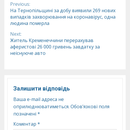
Previous:
Continue
На Тернопільщині за добу виявили 269 нових
випадків захворювання на коронавірус, одна
Reading
людина померла
Next:
Житель Кременеччини перерахував
аферистові 26 000 гривень завдатку за
неіснуюче авто
Залишити відповідь
Ваша e-mail адреса не
оприлюднюватиметься.
Обов’язкові поля
позначені
*
Коментар
*