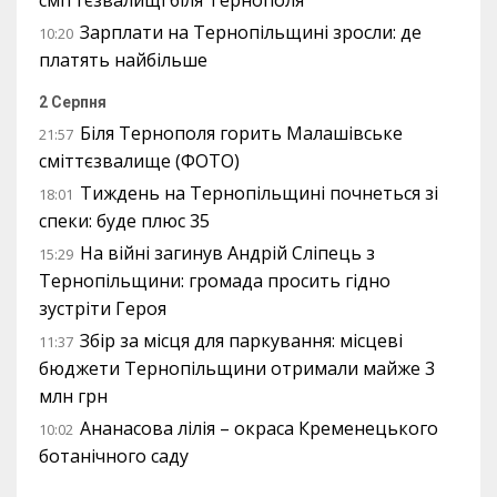
сміттєзвалищі біля Тернополя
Зарплати на Тернопільщині зросли: де
10:20
платять найбільше
2 Серпня
Біля Тернополя горить Малашівське
21:57
сміттєзвалище (ФОТО)
Тиждень на Тернопільщині почнеться зі
18:01
спеки: буде плюс 35
На війні загинув Андрій Сліпець з
15:29
Тернопільщини: громада просить гідно
зустріти Героя
Збір за місця для паркування: місцеві
11:37
бюджети Тернопільщини отримали майже 3
млн грн
Ананасова лілія – окраса Кременецького
10:02
ботанічного саду