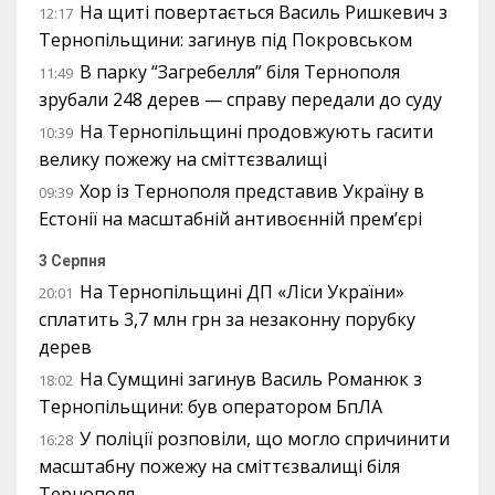
На щиті повертається Василь Ришкевич з
12:17
Тернопільщини: загинув під Покровськом
В парку “Загребелля” біля Тернополя
11:49
зрубали 248 дерев — справу передали до суду
На Тернопільщині продовжують гасити
10:39
велику пожежу на сміттєзвалищі
Хор із Тернополя представив Україну в
09:39
Естонії на масштабній антивоєнній прем’єрі
3 Серпня
На Тернопільщині ДП «Ліси України»
20:01
сплатить 3,7 млн грн за незаконну порубку
дерев
На Сумщині загинув Василь Романюк з
18:02
Тернопільщини: був оператором БпЛА
У поліції розповіли, що могло спричинити
16:28
масштабну пожежу на сміттєзвалищі біля
Тернополя