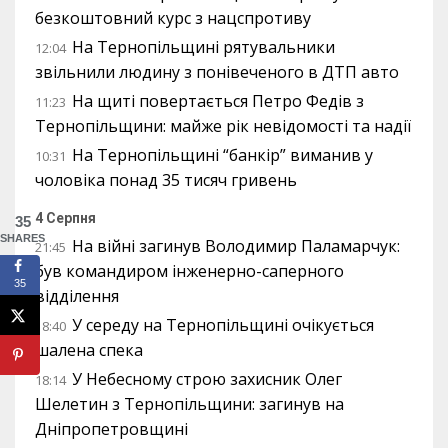
безкоштовний курс з нацспротиву
На Тернопільщині рятувальники
12:04
звільнили людину з понівеченого в ДТП авто
На щиті повертається Петро Федів з
11:23
Тернопільщини: майже рік невідомості та надії
На Тернопільщині “банкір” виманив у
10:31
чоловіка понад 35 тисяч гривень
4 Серпня
35
SHARES
На війні загинув Володимир Паламарчук:
21:45
був командиром інженерно-саперного
35
відділення
У середу на Тернопільщині очікується
18:40
шалена спека
У Небесному строю захисник Олег
18:14
Шелетин з Тернопільщини: загинув на
Дніпропетровщині