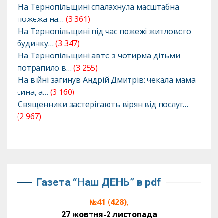
На Тернопільщині спалахнула масштабна
пожежа на…
(3 361)
На Тернопільщині під час пожежі житлового
будинку…
(3 347)
На Тернопільщині авто з чотирма дітьми
потрапило в…
(3 255)
На війні загинув Андрій Дмитрів: чекала мама
сина, а…
(3 160)
Священники застерігають вірян від послуг…
(2 967)
Газета “Наш ДЕНЬ” в pdf
№41 (428),
27 жовтня-2 листопада