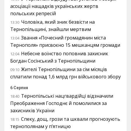
асоціації нащадків українських жертв
польських репресій
Чоловіка, який зник безвісти на
13:30
Тернопільщині, знайшли мертвим
Звання «Почесний громадянин міста
13:04
Тернополя» присвоєно 15 мешканцям громади
Небесне воїнство поповнив захисник
12:04
Богдан Сосінський з Тернопільщини
Жителі Тернопільщини за сім місяців
09:10
сплатили понад 1,6 млрд грн військового збору
6 Серпня
Тернопільські нацгвардійці відзначили
18:40
Преображення Господнє й помолилися за
захисників України
Спеку, дощ, грози та шквали прогнозують
18:15
тернополянам у п’ятницю