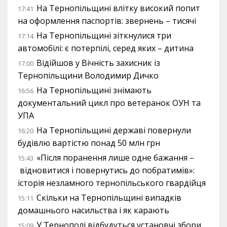
На Тернопільщині влітку високий попит
17:41
на оформлення паспортів: звернень – тисячі
На Тернопільщині зіткнулися три
17:14
автомобілі: є потерпілі, серед яких – дитина
Відійшов у Вічність захисник із
17:00
Тернопільщини Володимир Дичко
На Тернопільщині знімають
16:56
документальний цикл про ветеранок ОУН та
УПА
На Тернопільщині державі повернули
16:20
будівлю вартістю понад 50 млн грн
«Після поранення лише одне бажання –
15:43
відновитися і повернутись до побратимів»:
історія незламного тернопільського гвардійця
Скільки на Тернопільщині випадків
15:11
домашнього насильства і як карають
У Тернополі відбудуться установчі збори
15:09