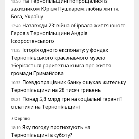
На Тернопільщині попрощалися із
13:50
захисником Юрієм Пушкарем: любив життя,
Бога, Україну
Назавжди 23: війна обірвала життя юного
12:49
Героя з Тернопільщини Андрія
Іскоростенського
Історія одного експонату: у фондах
11:35
Тернопільського краєзнавчого музею
зберігається раритетна книга про життя
громади Гримайлова
Псевдопрацівник банку ошукав жительку
10:33
Тернопільщини на 28 тисяч гривень
Понад 5,8 млрд грн на соціальні гарантії
09:21
сплатили на Тернопільщині
7 Серпня
Яку погоду прогнозують на
18:10
Тернопільщині в суботу?