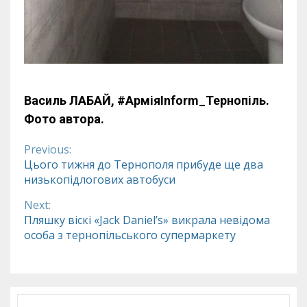
Василь ЛАБАЙ,
#АрміяInform_Тернопіль.
Фото автора.
Previous:
Continue
Цього тижня до Тернополя прибуде ще два
низькопідлогових автобуси
Reading
Next:
Пляшку віскі «Jack Daniel’s» викрала невідома
особа з тернопільського супермаркету