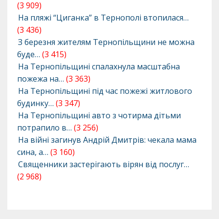
(3 909)
На пляжі “Циганка” в Тернополі втопилася…
(3 436)
З березня жителям Тернопільщини не можна
буде…
(3 415)
На Тернопільщині спалахнула масштабна
пожежа на…
(3 363)
На Тернопільщині під час пожежі житлового
будинку…
(3 347)
На Тернопільщині авто з чотирма дітьми
потрапило в…
(3 256)
На війні загинув Андрій Дмитрів: чекала мама
сина, а…
(3 160)
Священники застерігають вірян від послуг…
(2 968)