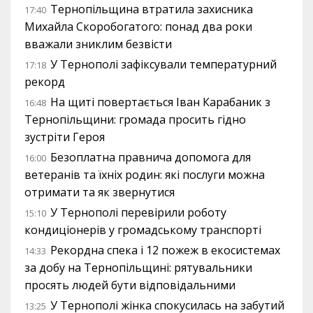
Тернопільщина втратила захисника
17:40
Михайла Скоробогатого: понад два роки
вважали зниклим безвісти
У Тернополі зафіксували температурний
17:18
рекорд
На щиті повертається Іван Карабаник з
16:48
Тернопільщини: громада просить гідно
зустріти Героя
Безоплатна правнича допомога для
16:00
ветеранів та їхніх родин: які послуги можна
отримати та як звернутися
У Тернополі перевірили роботу
15:10
кондиціонерів у громадському транспорті
Рекордна спека і 12 пожеж в екосистемах
14:33
за добу на Тернопільщині: рятувальники
просять людей бути відповідальними
У Тернополі жінка спокусилась на забутий
13:25