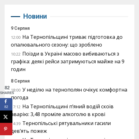
Новини
9 Серпня
На Тернопільщині триває підготовка до
12:00
опалювального сезону: що зроблено
Поїзди в Україні масово вибиваються з
10:22
графіка: деякі рейси затримуються майже на 9
годин
8 Серпня
82
У неділю на тернополян очікує комфортна
18:00
SHARES
погода
На Тернопільщині п’яний водій скоїв
17:12
82
аварію: 3,48 проміле алкоголю в крові
Тернопільські рятувальники гасили
14:39
дев’ять пожеж