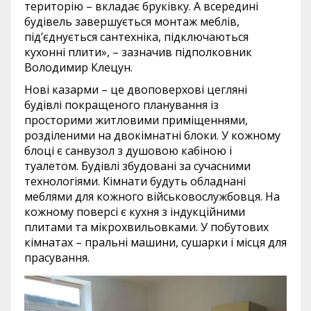
територію – вкладає бруківку. А всередині
будівель завершується монтаж меблів,
під’єднується сантехніка, підключаються
кухонні плити», – зазначив підполковник
Володимир Клецун.
Нові казарми – це двоповерхові цегляні
будівлі покращеного планування із
просторими житловими приміщеннями,
розділеними на двокімнатні блоки. У кожному
блоці є санвузол з душовою кабіною і
туалетом. Будівлі збудовані за сучасними
технологіями. Кімнати будуть обладнані
меблями для кожного військовослужбовця. На
кожному поверсі є кухня з індукційними
плитами та мікрохвильовками. У побутових
кімнатах – пральні машини, сушарки і місця для
прасування.