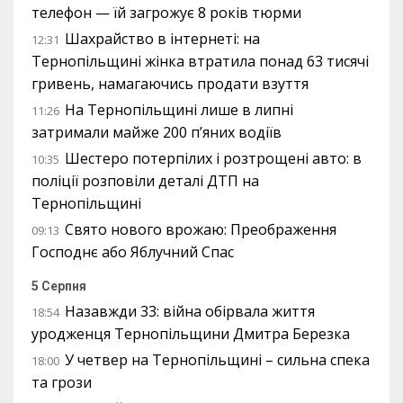
телефон — їй загрожує 8 років тюрми
Шахрайство в інтернеті: на
12:31
Тернопільщині жінка втратила понад 63 тисячі
гривень, намагаючись продати взуття
На Тернопільщині лише в липні
11:26
затримали майже 200 п’яних водіїв
Шестеро потерпілих і розтрощені авто: в
10:35
поліції розповіли деталі ДТП на
Тернопільщині
Свято нового врожаю: Преображення
09:13
Господнє або Яблучний Спас
5 Серпня
Назавжди 33: війна обірвала життя
18:54
уродженця Тернопільщини Дмитра Березка
У четвер на Тернопільщині – сильна спека
18:00
та грози