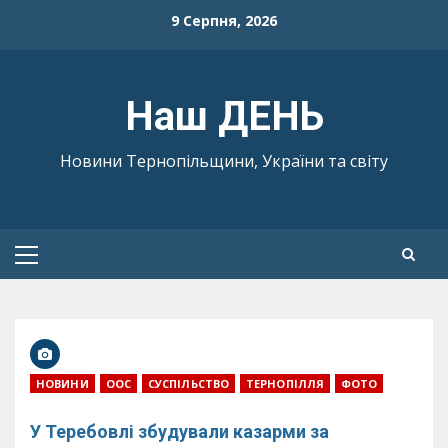
Skip
9 Серпня, 2026
to
content
Наш ДЕНЬ
Новини Тернопільщини, України та світу
Primary
Menu
НОВИНИ
ООС
СУСПІЛЬСТВО
ТЕРНОПІЛЛЯ
ФОТО
У Теребовлі збудували казарми за