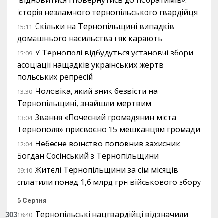
відновитися і повернутись до побратимів»:
історія незламного тернопільського гвардійця
Скільки на Тернопільщині випадків
15:11
домашнього насильства і як карають
У Тернополі відбудуться установчі збори
15:09
асоціації нащадків українських жертв
польських репресій
Чоловіка, який зник безвісти на
13:30
Тернопільщині, знайшли мертвим
Звання «Почесний громадянин міста
13:04
Тернополя» присвоєно 15 мешканцям громади
Небесне воїнство поповнив захисник
12:04
Богдан Сосінський з Тернопільщини
Жителі Тернопільщини за сім місяців
09:10
сплатили понад 1,6 млрд грн військового збору
6 Серпня
Тернопільські нацгвардійці відзначили
303
18:40