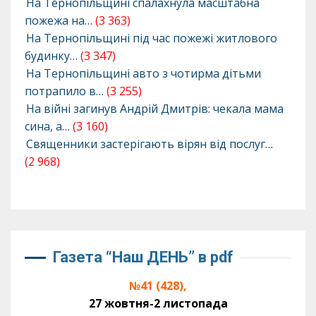
На Тернопільщині спалахнула масштабна
пожежа на…
(3 363)
На Тернопільщині під час пожежі житлового
будинку…
(3 347)
На Тернопільщині авто з чотирма дітьми
потрапило в…
(3 255)
На війні загинув Андрій Дмитрів: чекала мама
сина, а…
(3 160)
Священники застерігають вірян від послуг…
(2 968)
Газета “Наш ДЕНЬ” в pdf
№41 (428),
27 жовтня-2 листопада