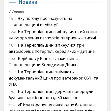
Новини
7 Серпня
Яку погоду прогнозують на
18:10
Тернопільщині в суботу?
На Тернопільщині влітку високий попит
17:41
на оформлення паспортів: звернень – тисячі
На Тернопільщині зіткнулися три
17:14
автомобілі: є потерпілі, серед яких – дитина
Відійшов у Вічність захисник із
17:00
Тернопільщини Володимир Дичко
На Тернопільщині знімають
16:56
документальний цикл про ветеранок ОУН та
УПА
На Тернопільщині державі повернули
16:20
будівлю вартістю понад 50 млн грн
«Після поранення лише одне бажання –
15:43