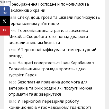
SHARES
Преображення Господнє й помолилися за
захисників України
303
Спеку, дощ, грози та шквали прогнозують
18:15
тернополянам у п’ятницю
Тернопільщина втратила захисника
17:40
Михайла Скоробогатого: понад два роки
вважали зниклим безвісти
У Тернополі зафіксували температурний
17:18
рекорд
На щиті повертається Іван Карабаник з
16:48
Тернопільщини: громада просить гідно
зустріти Героя
Безоплатна правнича допомога для
16:00
ветеранів та їхніх родин: які послуги можна
отримати та як звернутися
У Тернополі перевірили роботу
15:10
кондиціонерів у громадському транспорті