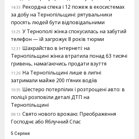
Рекордна спека і 12 пожеж в екосистемах
14:33
за добу на Тернопільщині: рятувальники
просять людей бути відповідальними
У Тернополі жінка спокусилась на забутий
13:25
телефон — їй загрожує 8 років тюрми
Шахрайство в інтернеті: на
12:31
Тернопільщині жінка втратила понад 63 тисячі
гривень, намагаючись продати взуття
На Тернопільщині лише в липні
11:26
затримали майже 200 п’яних водіїв
Шестеро потерпілих і розтрощені авто: в
10:35
поліції розповіли деталі ДТП на
Тернопільщині
Свято нового врожаю: Преображення
09:13
Господнє або Яблучний Спас
5 Серпня