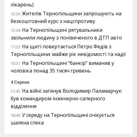
лікарень)
Жителів Тернопільщини запрошують на
12:30
безкоштовний курс з нацспротиву
На Тернопільщині рятувальники
12:04
звільнили людину з понівеченого в ДТП авто
На щиті повертається Петро Федів з
11:23
Тернопільщини: майже рік невідомості та надії
На Тернопільщині “банкір” виманив у
10:31
чоловіка понад 35 тисяч гривень
4 Серпня
На війні загинув Володимир Паламарчук:
21:45
був командиром інженерно-саперного
відділення
У середу на Тернопільщині очікується
18:40
шалена спека