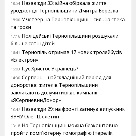
Назавжди 33: війна обірвала життя
18:54
уродженця Тернопільщини Дмитра Березка
У четвер на Тернопільщині – сильна спека
18:00
та грози
Поліцейські Тернопільщини розшукали
17:16
більше сотні дітей
Тернопіль отримав 17 нових тролейбусів
16:41
«Електрон»
Ісус Христос Українець?
16:03
Серпень – найскладніший період для
14:30
донорства: жителів Тернопільщини
закликають долучитися до кампанії
«ЯСерпневийДонор»
Назавжди 29: на фронті загинув випускник
13:47
ЗУНУ Олег Шелетин
На Тернопільщині можна безкоштовно
13:18
пройти комп’ютерну томографію (перелік