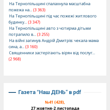
На Тернопільщині спалахнула масштабна
пожежа на…
(3 363)
На Тернопільщині під час пожежі житлового
будинку…
(3 347)
На Тернопільщині авто з чотирма дітьми
потрапило в…
(3 255)
На війні загинув Андрій Дмитрів: чекала мама
сина, а…
(3 160)
Священники застерігають вірян від послуг…
(2 968)
Газета “Наш ДЕНЬ” в pdf
№41 (428),
27 жовтня-2 листопада