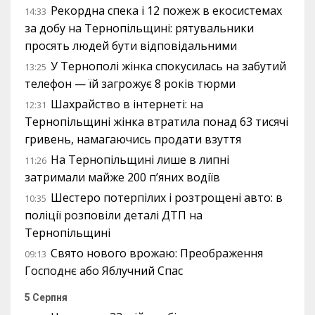
Рекордна спека і 12 пожеж в екосистемах
14:33
за добу на Тернопільщині: рятувальники
просять людей бути відповідальними
У Тернополі жінка спокусилась на забутий
13:25
телефон — їй загрожує 8 років тюрми
Шахрайство в інтернеті: на
12:31
Тернопільщині жінка втратила понад 63 тисячі
гривень, намагаючись продати взуття
На Тернопільщині лише в липні
11:26
затримали майже 200 п’яних водіїв
Шестеро потерпілих і розтрощені авто: в
10:35
поліції розповіли деталі ДТП на
Тернопільщині
Свято нового врожаю: Преображення
09:13
Господнє або Яблучний Спас
5 Серпня