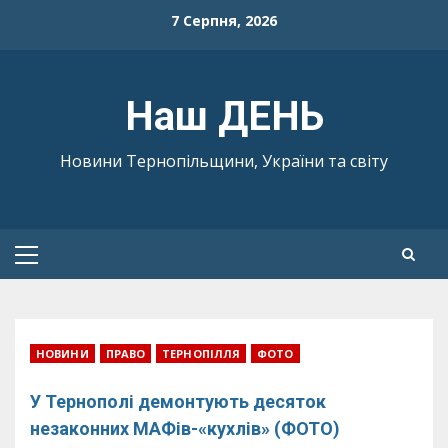
Skip
7 Серпня, 2026
to
content
Наш ДЕНЬ
Новини Тернопільщини, України та світу
Primary
Menu
НОВИНИ
ПРАВО
ТЕРНОПІЛЛЯ
ФОТО
У Тернополі демонтують десяток
незаконних МАФів-«кухлів» (ФОТО)