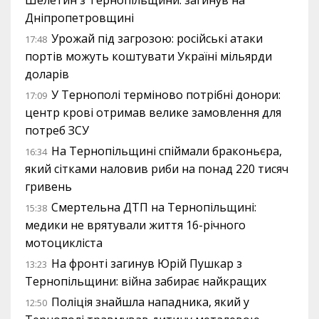
Шелетин з Тернопільщини: загинув на
Дніпропетровщині
Урожай під загрозою: російські атаки
17:48
портів можуть коштувати Україні мільярди
доларів
У Тернополі терміново потрібні донори:
17:09
центр крові отримав велике замовлення для
потреб ЗСУ
На Тернопільщині спіймали браконьєра,
16:34
який сітками наловив риби на понад 220 тисяч
гривень
Смертельна ДТП на Тернопільщині:
15:38
медики не врятували життя 16-річного
мотоцикліста
На фронті загинув Юрій Пушкар з
13:23
Тернопільщини: війна забирає найкращих
Поліція знайшла нападника, який у
12:50