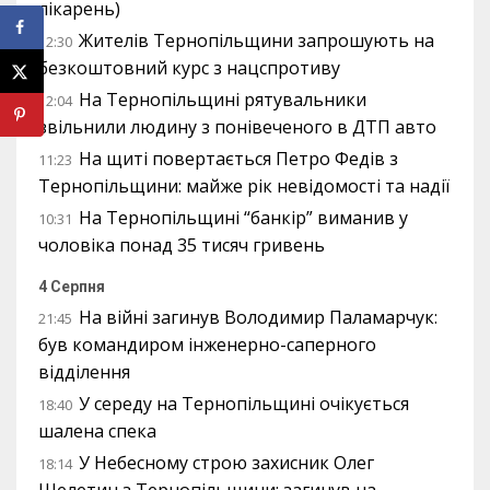
лікарень)
Жителів Тернопільщини запрошують на
12:30
безкоштовний курс з нацспротиву
На Тернопільщині рятувальники
12:04
звільнили людину з понівеченого в ДТП авто
На щиті повертається Петро Федів з
11:23
Тернопільщини: майже рік невідомості та надії
На Тернопільщині “банкір” виманив у
10:31
чоловіка понад 35 тисяч гривень
4 Серпня
На війні загинув Володимир Паламарчук:
21:45
був командиром інженерно-саперного
відділення
У середу на Тернопільщині очікується
18:40
шалена спека
У Небесному строю захисник Олег
18:14