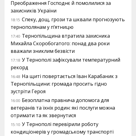
Преображення Господнє й помолилися за
захисників України
Спеку, дощ, грози та шквали прогнозують
18:15
тернополянам у п’ятницю
Тернопільщина втратила захисника
17:40
Михайла Скоробогатого: понад два роки
вважали зниклим безвісти
У Тернополі зафіксували температурний
17:18
рекорд
На щиті повертається Іван Карабаник з
16:48
Тернопільщини: громада просить гідно
зустріти Героя
Безоплатна правнича допомога для
16:00
ветеранів та їхніх родин: які послуги можна
отримати та як звернутися
У Тернополі перевірили роботу
15:10
кондиціонерів у громадському транспорті