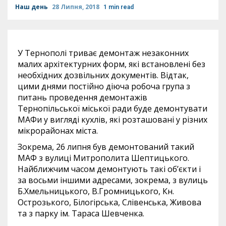
Наш день
28 Липня, 2018
1 min read
У Тернополі триває демонтаж незаконних
малих архітектурних форм, які встановлені без
необхідних дозвільних документів. Відтак,
цими днями постійно діюча робоча група з
питань проведення демонтажів
Тернопільської міської ради буде демонтувати
МАФи у вигляді кухлів, які розташовані у різних
мікрорайонах міста.
Зокрема, 26 липня був демонтований такий
МАФ з вулиці Митрополита Шептицького.
Найближчим часом демонтують такі об’єкти і
за восьми іншими адресами, зокрема, з вулиць
Б.Хмельницького, В.Громницького, Кн.
Острозького, Білогірська, Слівенська, Живова
та з парку ім. Тараса Шевченка.