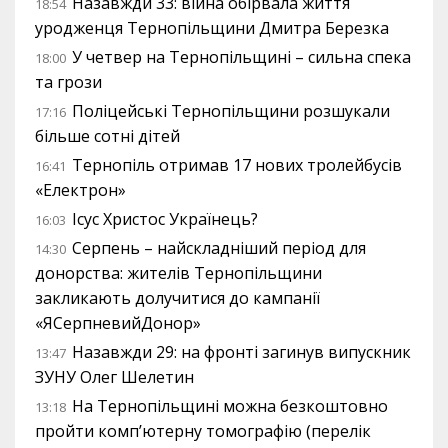
Назавжди 33: війна обірвала життя
18:54
уродженця Тернопільщини Дмитра Березка
У четвер на Тернопільщині – сильна спека
18:00
та грози
Поліцейські Тернопільщини розшукали
17:16
більше сотні дітей
Тернопіль отримав 17 нових тролейбусів
16:41
«Електрон»
Ісус Христос Українець?
16:03
Серпень – найскладніший період для
14:30
донорства: жителів Тернопільщини
закликають долучитися до кампанії
«ЯСерпневийДонор»
Назавжди 29: на фронті загинув випускник
13:47
ЗУНУ Олег Шелетин
На Тернопільщині можна безкоштовно
13:18
пройти комп’ютерну томографію (перелік