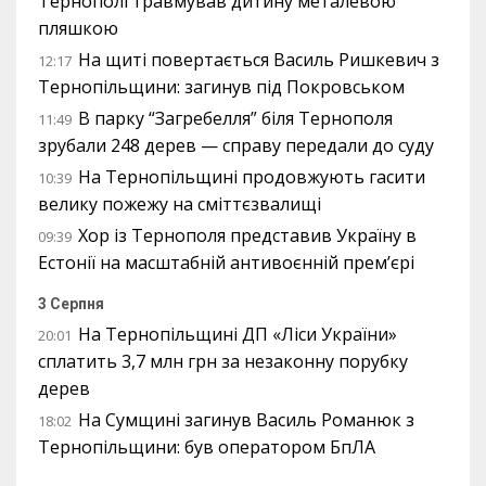
Тернополі травмував дитину металевою
пляшкою
На щиті повертається Василь Ришкевич з
12:17
Тернопільщини: загинув під Покровськом
В парку “Загребелля” біля Тернополя
11:49
зрубали 248 дерев — справу передали до суду
На Тернопільщині продовжують гасити
10:39
велику пожежу на сміттєзвалищі
Хор із Тернополя представив Україну в
09:39
Естонії на масштабній антивоєнній прем’єрі
3 Серпня
На Тернопільщині ДП «Ліси України»
20:01
сплатить 3,7 млн грн за незаконну порубку
дерев
На Сумщині загинув Василь Романюк з
18:02
Тернопільщини: був оператором БпЛА