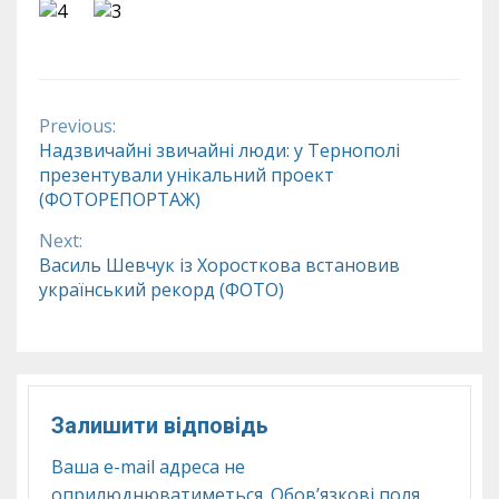
Previous:
Continue
Надзвичайні звичайні люди: у Тернополі
презентували унікальний проект
Reading
(ФОТОРЕПОРТАЖ)
Next:
Василь Шевчук із Хоросткова встановив
український рекорд (ФОТО)
Залишити відповідь
Ваша e-mail адреса не
оприлюднюватиметься.
Обов’язкові поля