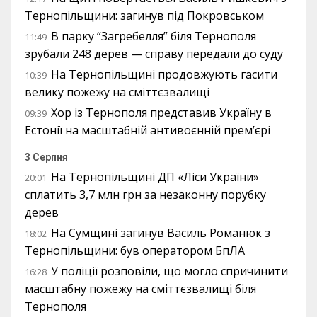
Тернопільщини: загинув під Покровськом
В парку “Загребелля” біля Тернополя
11:49
зрубали 248 дерев — справу передали до суду
На Тернопільщині продовжують гасити
10:39
велику пожежу на сміттєзвалищі
Хор із Тернополя представив Україну в
09:39
Естонії на масштабній антивоєнній прем’єрі
3 Серпня
На Тернопільщині ДП «Ліси України»
20:01
сплатить 3,7 млн грн за незаконну порубку
дерев
На Сумщині загинув Василь Романюк з
18:02
Тернопільщини: був оператором БпЛА
У поліції розповіли, що могло спричинити
16:28
масштабну пожежу на сміттєзвалищі біля
Тернополя