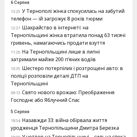
6 Серпня
У Тернополі жінка спокусилась на забутий
13:25
телефон — їй загрожує 8 років тюрми
Шахрайство в інтернеті: на
12:31
Тернопільщині жінка втратила понад 63 тисячі
гривень, намагаючись продати взуття
На Тернопільщині лише в липні
11:26
затримали майже 200 п’яних водіїв
Шестеро потерпілих і розтрощені авто: в
10:35
поліції розповіли деталі ДТП на
Тернопільщині
Свято нового врожаю: Преображення
09:13
Господнє або Яблучний Спас
5 Серпня
Назавжди 33: війна обірвала життя
18:54
уродженця Тернопільщини Дмитра Березка
У четвер на Тернопільщині – сильна спека