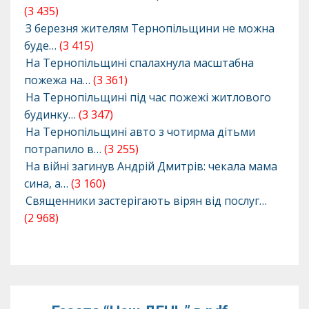
(3 435)
З березня жителям Тернопільщини не можна
буде…
(3 415)
На Тернопільщині спалахнула масштабна
пожежа на…
(3 361)
На Тернопільщині під час пожежі житлового
будинку…
(3 347)
На Тернопільщині авто з чотирма дітьми
потрапило в…
(3 255)
На війні загинув Андрій Дмитрів: чекала мама
сина, а…
(3 160)
Священники застерігають вірян від послуг…
(2 968)