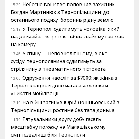
Небесне воїнство поповнив захисник
15:29
Богдан Мартинюк з Тернопільщини: до
останнього подиху боронив рідну землю
У Тернополі судитимуть чоловіка, який
15:19
надзвичайно жорстоко вбив знайому і знімав
на камеру
У спину — неповнолітньому, в око —
13:45
сусіду: тернополянина судитимуть за
стрілянину з пневматичного пістолета
Одруження наосліп за $7000: як жінка з
13:00
Тернопільщини допомагала чоловікам
уникати мобілізації
На війні загинув Юрій Лошньовський з
12:19
Тернопільщини: ростиме без тата донька
Рятувальники другу добу гасять
11:50
масштабну пожежу на Малашівському
сміттєзвалищі біля Тернополя