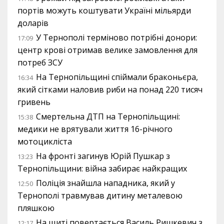
портів можуть коштувати Україні мільярди
доларів
У Тернополі терміново потрібні донори:
17:09
центр крові отримав велике замовлення для
потреб ЗСУ
На Тернопільщині спіймали браконьєра,
16:34
який сітками наловив риби на понад 220 тисяч
гривень
Смертельна ДТП на Тернопільщині:
15:38
медики не врятували життя 16-річного
мотоцикліста
На фронті загинув Юрій Пушкар з
13:23
Тернопільщини: війна забирає найкращих
Поліція знайшла нападника, який у
12:50
Тернополі травмував дитину металевою
пляшкою
На щиті повертається Василь Ришкевич з
12:17