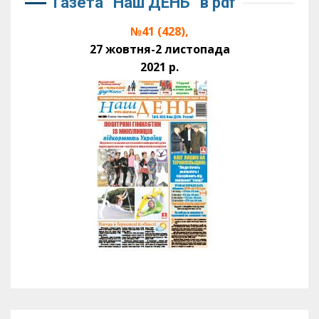
Газета “Наш ДЕНЬ” в pdf
№41 (428),
27 жовтня-2 листопада
2021 р.