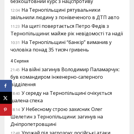
безкоштовний курс з нацспротиву
На Тернопільщині рятувальники
12:04
звільнили людину з понівеченого в ДТП авто
На щиті повертається Петро Федів з
11:23
Тернопільщини: майже рік невідомості та надії
На Тернопільщині “банкір” виманив у
10:31
чоловіка понад 35 тисяч гривень
4 Серпня
На війні загинув Володимир Паламарчук:
21:45
був командиром інженерно-саперного
відділення
У середу на Тернопільщині очікується
18:40
шалена спека
У Небесному строю захисник Олег
18:14
Шелетин з Тернопільщини: загинув на
Дніпропетровщині
Урожай під загрозою: російські атаки
17:48