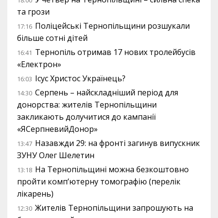
18:00
та грози
Поліцейські Тернопільщини розшукали
17:16
більше сотні дітей
Тернопіль отримав 17 нових тролейбусів
16:41
«Електрон»
Ісус Христос Українець?
16:03
Серпень – найскладніший період для
14:30
донорства: жителів Тернопільщини
закликають долучитися до кампанії
«ЯСерпневийДонор»
Назавжди 29: на фронті загинув випускник
13:47
ЗУНУ Олег Шелетин
На Тернопільщині можна безкоштовно
13:18
пройти комп’ютерну томографію (перелік
лікарень)
Жителів Тернопільщини запрошують на
12:30