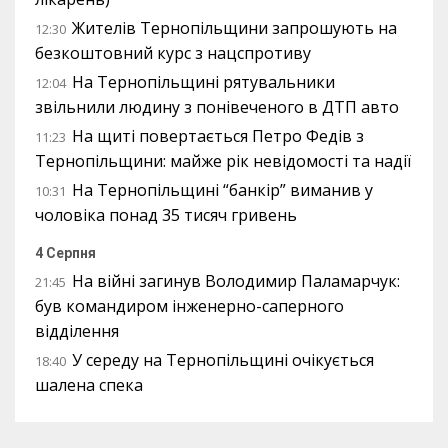
Жителів Тернопільщини запрошують на
12:30
безкоштовний курс з нацспротиву
На Тернопільщині рятувальники
12:04
звільнили людину з понівеченого в ДТП авто
На щиті повертається Петро Федів з
11:23
Тернопільщини: майже рік невідомості та надії
На Тернопільщині “банкір” виманив у
10:31
чоловіка понад 35 тисяч гривень
4 Серпня
На війні загинув Володимир Паламарчук:
21:45
був командиром інженерно-саперного
відділення
У середу на Тернопільщині очікується
18:40
шалена спека