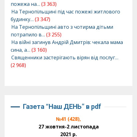
пожежа на…
(3 363)
На Тернопільщині під час пожежі житлового
будинку…
(3 347)
На Тернопільщині авто з чотирма дітьми
потрапило в…
(3 255)
На війні загинув Андрій Дмитрів: чекала мама
сина, а…
(3 160)
Священники застерігають вірян від послуг…
(2 968)
Газета “Наш ДЕНЬ” в pdf
№41 (428),
27 жовтня-2 листопада
2021 р.