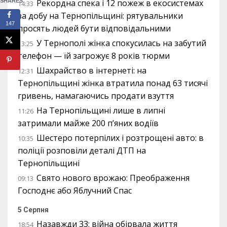
SHARES
Рекордна спека і 12 пожеж в екосистемах
14:33
за добу на Тернопільщині: рятувальники
147
просять людей бути відповідальними
У Тернополі жінка спокусилась на забутий
13:25
телефон — їй загрожує 8 років тюрми
Шахрайство в інтернеті: на
12:31
Тернопільщині жінка втратила понад 63 тисячі
гривень, намагаючись продати взуття
На Тернопільщині лише в липні
11:26
затримали майже 200 п’яних водіїв
Шестеро потерпілих і розтрощені авто: в
10:35
поліції розповіли деталі ДТП на
Тернопільщині
Свято нового врожаю: Преображення
09:13
Господнє або Яблучний Спас
5 Серпня
Назавжди 33: війна обірвала життя
18:54