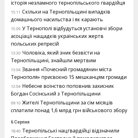
історія незламного тернопільського гвардійця
Скільки на Тернопільщині випадків
15:11
домашнього насильства і як карають
У Тернополі відбудуться установчі збори
15:09
асоціації нащадків українських жертв
польських репресій
Чоловіка, який зник безвісти на
13:30
Тернопільщині, знайшли мертвим
Звання «Почесний громадянин міста
13:04
Тернополя» присвоєно 15 мешканцям громади
Небесне воїнство поповнив захисник
12:04
Богдан Сосінський з Тернопільщини
Жителі Тернопільщини за сім місяців
09:10
сплатили понад 1,6 млрд грн військового збору
6 Серпня
Тернопільські нацгвардійці відзначили
18:40