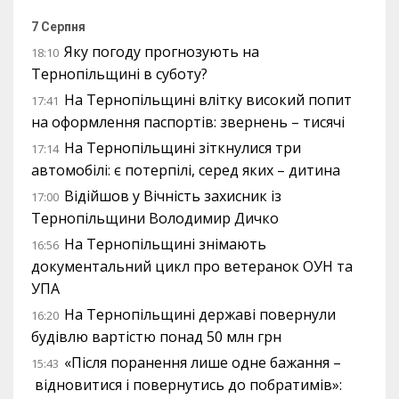
7 Серпня
Яку погоду прогнозують на
18:10
Тернопільщині в суботу?
На Тернопільщині влітку високий попит
17:41
на оформлення паспортів: звернень – тисячі
На Тернопільщині зіткнулися три
17:14
автомобілі: є потерпілі, серед яких – дитина
Відійшов у Вічність захисник із
17:00
Тернопільщини Володимир Дичко
На Тернопільщині знімають
16:56
документальний цикл про ветеранок ОУН та
УПА
На Тернопільщині державі повернули
16:20
будівлю вартістю понад 50 млн грн
«Після поранення лише одне бажання –
15:43
відновитися і повернутись до побратимів»: