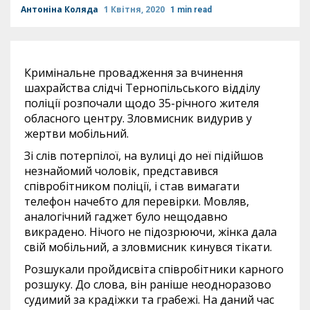
Антоніна Коляда
1 Квітня, 2020
1 min read
Кримінальне провадження за вчинення
шахрайства слідчі Тернопільського відділу
поліції розпочали щодо 35-річного жителя
обласного центру. Зловмисник видурив у
жертви мобільний.
Зі слів потерпілої, на вулиці до неї підійшов
незнайомий чоловік, представився
співробітником поліції, і став вимагати
телефон начебто для перевірки. Мовляв,
аналогічний гаджет було нещодавно
викрадено. Нічого не підозрюючи, жінка дала
свій мобільний, а зловмисник кинувся тікати.
Розшукали пройдисвіта співробітники карного
розшуку. До слова, він раніше неодноразово
судимий за крадіжки та грабежі. На даний час