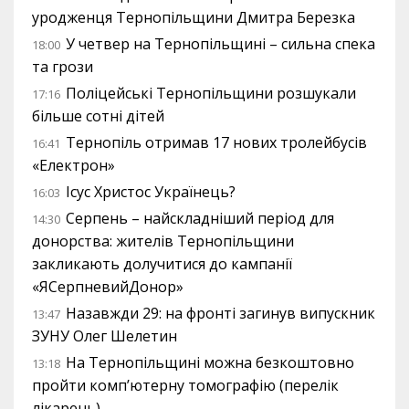
уродженця Тернопільщини Дмитра Березка
У четвер на Тернопільщині – сильна спека
18:00
та грози
Поліцейські Тернопільщини розшукали
17:16
більше сотні дітей
Тернопіль отримав 17 нових тролейбусів
16:41
«Електрон»
Ісус Христос Українець?
16:03
Серпень – найскладніший період для
14:30
донорства: жителів Тернопільщини
закликають долучитися до кампанії
«ЯСерпневийДонор»
Назавжди 29: на фронті загинув випускник
13:47
ЗУНУ Олег Шелетин
На Тернопільщині можна безкоштовно
13:18
пройти комп’ютерну томографію (перелік
лікарень)