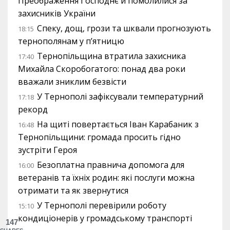
Преображення Господнє й помолилися за
захисників України
Спеку, дощ, грози та шквали прогнозують
18:15
тернополянам у п’ятницю
Тернопільщина втратила захисника
17:40
Михайла Скоробогатого: понад два роки
вважали зниклим безвісти
У Тернополі зафіксували температурний
17:18
рекорд
На щиті повертається Іван Карабаник з
16:48
Тернопільщини: громада просить гідно
зустріти Героя
Безоплатна правнича допомога для
16:00
ветеранів та їхніх родин: які послуги можна
отримати та як звернутися
У Тернополі перевірили роботу
15:10
кондиціонерів у громадському транспорті
147