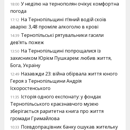
У неділю на тернополян очікує комфортна
18:00
погода
На Тернопільщині п’яний водій скоїв
17:12
аварію: 3,48 проміле алкоголю в крові
Тернопільські рятувальники гасили
14:39
дев’ять пожеж
На Тернопільщині попрощалися із
13:50
захисником Юрієм Пушкарем: любив життя,
Бога, Україну
Назавжди 23: війна обірвала життя юного
12:49
Героя з Тернопільщини Андрія
Іскоростенського
Історія одного експонату: у фондах
11:35
Тернопільського краєзнавчого музею
зберігається раритетна книга про життя
громади Гримайлова
Псевдопрацівник банку ошукав жительку
10:33