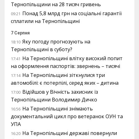
Тернопільщини на 28 тисяч гривень
Понад 5,8 млрд грн на соціальні гарантії
09:21
сплатили на Тернопільщині
7 Серпня
Яку погоду прогнозують на
18:10
Тернопільщині в суботу?
На Тернопільщині влітку високий попит
17:41
на оформлення паспортів: звернень – тисячі
На Тернопільщині зіткнулися три
17:14
автомобілі: є потерпілі, серед яких – дитина
Відійшов у Вічність захисник із
17:00
Тернопільщини Володимир Дичко
На Тернопільщині знімають
16:56
документальний цикл про ветеранок ОУН та
УПА
На Тернопільщині державі повернули
16:20