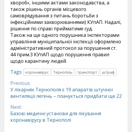
хвороб», іншими актами законодавства, а
також рішень органів місцевого
самоврядування з питань боротьби з
інфекційними захворюваннями) КУпАП. Надалі,
рішення по справі прийматиме суд.
Також на ще одного порушника інспекторами
управління муніципальної інспекції оформлено
адміністративний протокол за порушення ст.
44 прим.3 КУпАП щодо порушення правил
щодо карантину людей.
Tags:
коронавірус
Тернопіль
транспорт
штраф
Previous:
Continue
У лікарнях Тернополя є 19 апаратів штучної
вентиляції легень – планується придбати ще 22
Reading
Next:
Базові медичні установи для лікування
коронавірусу в Тернополі