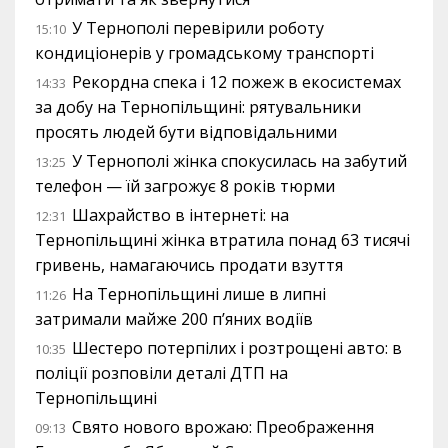
У Тернополі перевірили роботу
15:10
кондиціонерів у громадському транспорті
Рекордна спека і 12 пожеж в екосистемах
14:33
за добу на Тернопільщині: рятувальники
просять людей бути відповідальними
У Тернополі жінка спокусилась на забутий
13:25
телефон — їй загрожує 8 років тюрми
Шахрайство в інтернеті: на
12:31
Тернопільщині жінка втратила понад 63 тисячі
гривень, намагаючись продати взуття
На Тернопільщині лише в липні
11:26
затримали майже 200 п’яних водіїв
Шестеро потерпілих і розтрощені авто: в
10:35
поліції розповіли деталі ДТП на
Тернопільщині
Свято нового врожаю: Преображення
09:13