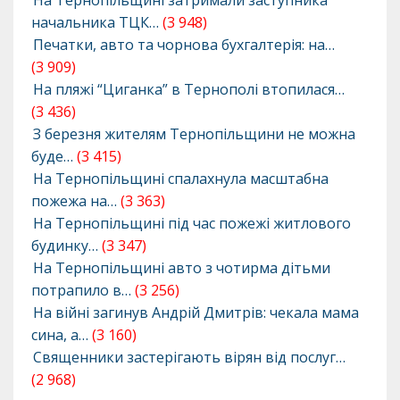
На Тернопільщині затримали заступника
начальника ТЦК…
(3 948)
Печатки, авто та чорнова бухгалтерія: на…
(3 909)
На пляжі “Циганка” в Тернополі втопилася…
(3 436)
З березня жителям Тернопільщини не можна
буде…
(3 415)
На Тернопільщині спалахнула масштабна
пожежа на…
(3 363)
На Тернопільщині під час пожежі житлового
будинку…
(3 347)
На Тернопільщині авто з чотирма дітьми
потрапило в…
(3 256)
На війні загинув Андрій Дмитрів: чекала мама
сина, а…
(3 160)
Священники застерігають вірян від послуг…
(2 968)