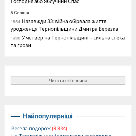
Господнє або Яблучний Спас
5 Серпня
Назавжди 33: війна обірвала життя
18:54
уродженця Тернопільщини Дмитра Березка
У четвер на Тернопільщині – сильна спека
18:00
та грози
Читати всі новини
Найпопулярніші
Весела подорож
(8 834)