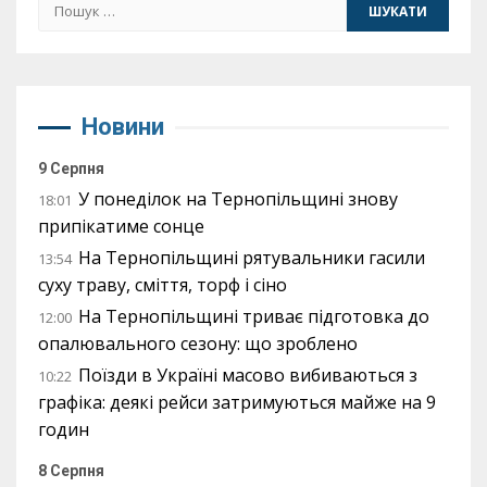
Пошук:
Новини
9 Серпня
У понеділок на Тернопільщині знову
18:01
припікатиме сонце
На Тернопільщині рятувальники гасили
13:54
суху траву, сміття, торф і сіно
На Тернопільщині триває підготовка до
12:00
опалювального сезону: що зроблено
Поїзди в Україні масово вибиваються з
10:22
графіка: деякі рейси затримуються майже на 9
годин
8 Серпня