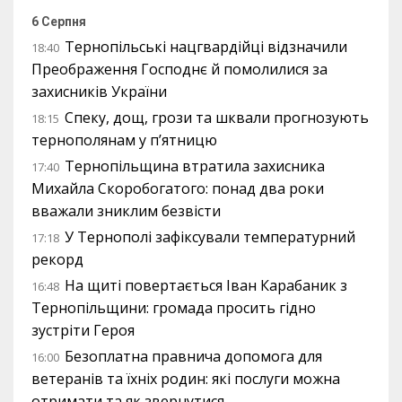
6 Серпня
Тернопільські нацгвардійці відзначили
18:40
Преображення Господнє й помолилися за
захисників України
Спеку, дощ, грози та шквали прогнозують
18:15
тернополянам у п’ятницю
Тернопільщина втратила захисника
17:40
Михайла Скоробогатого: понад два роки
вважали зниклим безвісти
У Тернополі зафіксували температурний
17:18
рекорд
На щиті повертається Іван Карабаник з
16:48
Тернопільщини: громада просить гідно
зустріти Героя
Безоплатна правнича допомога для
16:00
ветеранів та їхніх родин: які послуги можна
отримати та як звернутися