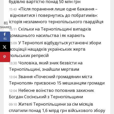
будівлю вартістю понад 50 млн грн
«Після поранення лише одне бажання –
15:43
відновитися і повернутись до побратимів»:
історія незламного тернопільського гвардійця
81
SHARES
Скільки на Тернопільщині випадків
15:11
домашнього насильства і як карають
81
У Тернополі відбудуться установчі збори
15:09
асоціації нащадків українських жертв
польських репресій
Чоловіка, який зник безвісти на
13:30
Тернопільщині, знайшли мертвим
Звання «Почесний громадянин міста
13:04
Тернополя» присвоєно 15 мешканцям громади
Небесне воїнство поповнив захисник
12:04
Богдан Сосінський з Тернопільщини
Жителі Тернопільщини за сім місяців
09:10
сплатили понад 1,6 млрд грн військового збору