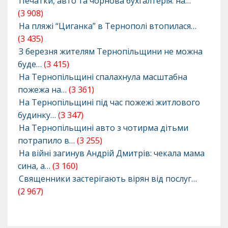
Печатки, авто та чорнова бухгалтерія: на…
(3 908)
На пляжі “Циганка” в Тернополі втопилася…
(3 435)
З березня жителям Тернопільщини не можна
буде…
(3 415)
На Тернопільщині спалахнула масштабна
пожежа на…
(3 361)
На Тернопільщині під час пожежі житлового
будинку…
(3 347)
На Тернопільщині авто з чотирма дітьми
потрапило в…
(3 255)
На війні загинув Андрій Дмитрів: чекала мама
сина, а…
(3 160)
Священники застерігають вірян від послуг…
(2 967)