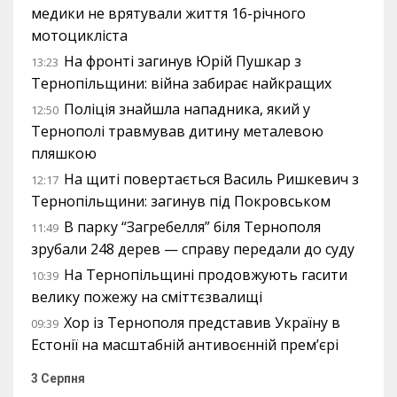
медики не врятували життя 16-річного
мотоцикліста
На фронті загинув Юрій Пушкар з
13:23
Тернопільщини: війна забирає найкращих
Поліція знайшла нападника, який у
12:50
Тернополі травмував дитину металевою
пляшкою
На щиті повертається Василь Ришкевич з
12:17
Тернопільщини: загинув під Покровськом
В парку “Загребелля” біля Тернополя
11:49
зрубали 248 дерев — справу передали до суду
На Тернопільщині продовжують гасити
10:39
велику пожежу на сміттєзвалищі
Хор із Тернополя представив Україну в
09:39
Естонії на масштабній антивоєнній прем’єрі
3 Серпня