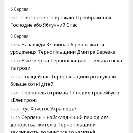
6 Серпня
Свято нового врожаю: Преображення
09:13
Господнє або Яблучний Спас
5 Серпня
Назавжди 33: війна обірвала життя
18:54
уродженця Тернопільщини Дмитра Березка
У четвер на Тернопільщині – сильна спека
18:00
та грози
Поліцейські Тернопільщини розшукали
17:16
більше сотні дітей
Тернопіль отримав 17 нових тролейбусів
16:41
«Електрон»
Ісус Христос Українець?
16:03
Серпень – найскладніший період для
14:30
донорства: жителів Тернопільщини
закликають долучитися до кампанії