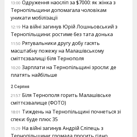
Одруження наосліп за $7000: як жінка з
13:00
Тернопільщини допомагала чоловікам
уникати мобілізації
На війні загинув Юрій Лошньовський з
12:19
Тернопільщини: ростиме без тата донька
Рятувальники другу добу гасять
11:50
масштабну пожежу на Малашівському
сміттєзвалищі біля Тернополя
Зарплати на Тернопільщині зросли: де
10:20
платять найбільше
2 Серпня
Біля Тернополя горить Малашівське
21:57
сміттєзвалище (ФОТО)
Тиждень на Тернопільщині почнеться зі
18:01
спеки: буде плюс 35
На війні загинув Андрій Сліпець з
15:29
Тернопільщини: громада просить гідно