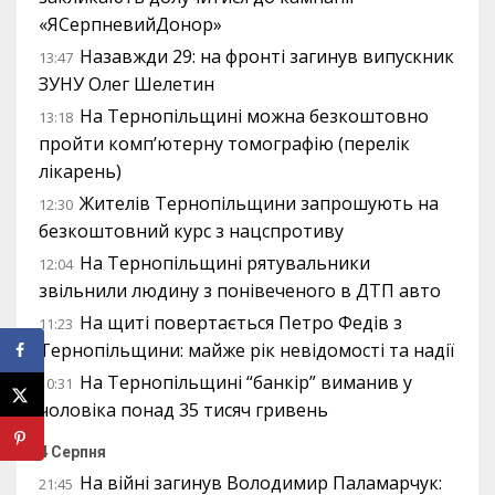
«ЯСерпневийДонор»
Назавжди 29: на фронті загинув випускник
13:47
ЗУНУ Олег Шелетин
На Тернопільщині можна безкоштовно
13:18
пройти комп’ютерну томографію (перелік
лікарень)
Жителів Тернопільщини запрошують на
12:30
безкоштовний курс з нацспротиву
На Тернопільщині рятувальники
12:04
звільнили людину з понівеченого в ДТП авто
На щиті повертається Петро Федів з
11:23
Тернопільщини: майже рік невідомості та надії
На Тернопільщині “банкір” виманив у
10:31
чоловіка понад 35 тисяч гривень
4 Серпня
На війні загинув Володимир Паламарчук:
21:45