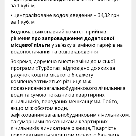
за 1 куб. м;
• централізоване водовідведення – 34,32 грн
за 1 куб. м.
Водночас виконавчий комітет прийняв
рішення
про запровадження додаткової
місцевої пільги
у зв’язку зі зміною тарифів на
водопостачання та водовідведення.
Зокрема, доручено внести зміни до міської
програми «Турбота», відповідно до яких за
рахунок коштів міського бюджету
компенсуватиметься різниця між
показниками загальнобудинкового лічильника
води та сумою показників квартирних
лічильників, переданих мешканцями. Тобто,
якщо між обсягом води,
зафіксованим загальнобудинковим лічильником,
та сумарними показниками квартирних
лічильників виникатиме різниця, її вартість
покриватиметься коштом міського бюджету.