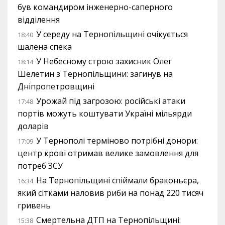
був командиром інженерно-саперного
відділення
У середу на Тернопільщині очікується
18:40
шалена спека
У Небесному строю захисник Олег
18:14
Шелетин з Тернопільщини: загинув на
Дніпропетровщині
Урожай під загрозою: російські атаки
17:48
портів можуть коштувати Україні мільярди
доларів
У Тернополі терміново потрібні донори:
17:09
центр крові отримав велике замовлення для
потреб ЗСУ
На Тернопільщині спіймали браконьєра,
16:34
який сітками наловив риби на понад 220 тисяч
гривень
Смертельна ДТП на Тернопільщині:
15:38