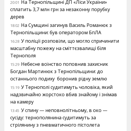
На Тернопільщині ДП «Ліси України»
20:01
сплатить 3,7 млн грн за незаконну порубку
дерев
На Сумщині загинув Василь Романюк з
18:02
Тернопільщини: був оператором БпЛА
У поліції розповіли, що могло спричинити
16:28
масштабну пожежу на сміттєзвалищі біля
Тернополя
Небесне воїнство поповнив захисник
15:29
Богдан Мартинюк з Тернопільщини: до
останнього подиху боронив рідну землю
У Тернополі судитимуть чоловіка, який
15:19
надзвичайно жорстоко вбив знайому і знімав
на камеру
У спину — неповнолітньому, в око —
13:45
сусіду: тернополянина судитимуть за
стрілянину з пневматичного пістолета