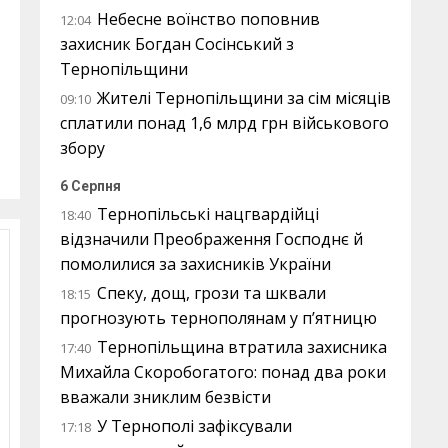
Небесне воїнство поповнив
12:04
захисник Богдан Сосінський з
Тернопільщини
Жителі Тернопільщини за сім місяців
09:10
сплатили понад 1,6 млрд грн військового
збору
6 Серпня
Тернопільські нацгвардійці
18:40
відзначили Преображення Господнє й
помолилися за захисників України
Спеку, дощ, грози та шквали
18:15
прогнозують тернополянам у п’ятницю
Тернопільщина втратила захисника
17:40
Михайла Скоробогатого: понад два роки
вважали зниклим безвісти
У Тернополі зафіксували
17:18