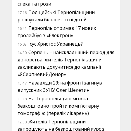
спека та грози
Поліцейські Тернопільщини
17:16
розшукали більше сотні дітей
Тернопіль отримав 17 нових
16:41
тролейбусів «Електрон»
Ісус Христос Українець?
16:03
Серпень – найскладніший період для
14:30
донорства: жителів Тернопільщини
закликають долучитися до кампанії
«ЯСерпневийДонор»
Назавжди 29: на фронті загинув
13:47
випускник ЗУНУ Олег Шелетин
На Тернопільщині можна
13:18
безкоштовно пройти комп’ютерну
томографію (перелік лікарень)
Жителів Тернопільщини
12:30
запрошують на безкоштовний курс з