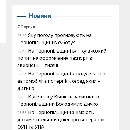
Новини
7 Серпня
Яку погоду прогнозують на
18:10
Тернопільщині в суботу?
На Тернопільщині влітку високий
17:41
попит на оформлення паспортів:
звернень – тисячі
На Тернопільщині зіткнулися три
17:14
автомобілі: є потерпілі, серед яких –
дитина
Відійшов у Вічність захисник із
17:00
Тернопільщини Володимир Дичко
На Тернопільщині знімають
16:56
документальний цикл про ветеранок
ОУН та УПА