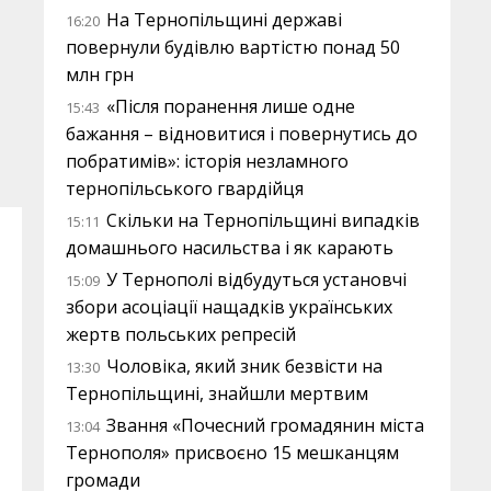
На Тернопільщині державі
16:20
повернули будівлю вартістю понад 50
млн грн
«Після поранення лише одне
15:43
бажання – відновитися і повернутись до
побратимів»: історія незламного
тернопільського гвардійця
Скільки на Тернопільщині випадків
15:11
домашнього насильства і як карають
У Тернополі відбудуться установчі
15:09
збори асоціації нащадків українських
жертв польських репресій
Чоловіка, який зник безвісти на
13:30
Тернопільщині, знайшли мертвим
Звання «Почесний громадянин міста
13:04
Тернополя» присвоєно 15 мешканцям
громади