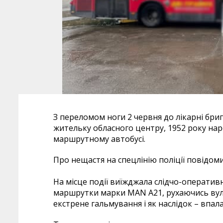
З переломом ноги 2 червня до лікарні бри
жительку обласного центру, 1952 року на
маршрутному автобусі.
Про нещастя на спецлінію поліції повідоми
На місце події виїжджала слідчо-оперативн
маршрутки марки MAN A21, рухаючись вул
екстрене гальмування і як наслідок – впа