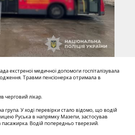
гада екстреної медичної допомоги госпіталізувала
родження. Травми пенсіонерка отримала в
в черговий лікар.
а група. У ході перевірки стало відомо, що водій
ицею Руська в напрямку Мазепи, застосував
ла пасажирка. Водій попередньо тверезий.