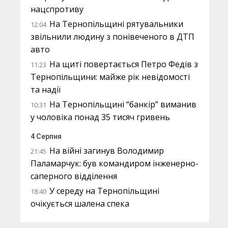
нацспротиву
На Тернопільщині рятувальники
12:04
звільнили людину з понівеченого в ДТП
авто
На щиті повертається Петро Федів з
11:23
Тернопільщини: майже рік невідомості
та надії
На Тернопільщині “банкір” виманив
10:31
у чоловіка понад 35 тисяч гривень
4 Серпня
На війні загинув Володимир
21:45
Паламарчук: був командиром інженерно-
саперного відділення
У середу на Тернопільщині
18:40
очікується шалена спека