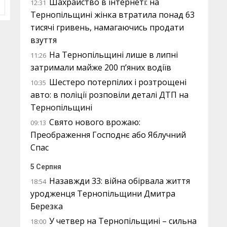
Шахрайство в інтернеті: на
12:31
Тернопільщині жінка втратила понад 63
тисячі гривень, намагаючись продати
взуття
На Тернопільщині лише в липні
11:26
затримали майже 200 п’яних водіїв
Шестеро потерпілих і розтрощені
10:35
авто: в поліції розповіли деталі ДТП на
Тернопільщині
Свято нового врожаю:
09:13
Преображення Господнє або Яблучний
Спас
5 Серпня
Назавжди 33: війна обірвала життя
18:54
уродженця Тернопільщини Дмитра
Березка
У четвер на Тернопільщині – сильна
18:00