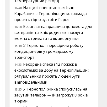
температурний рекорд
На щиті повертається Іван
16:48
Карабаник з Тернопільщини: громада
просить гідно зустріти Героя
Безоплатна правнича допомога для
16:00
ветеранів та їхніх родин: які послуги
можна отримати та як звернутися
У Тернополі перевірили роботу
15:10
кондиціонерів у громадському
транспорті
Рекордна спека і 12 пожеж в
14:33
екосистемах за добу на Тернопільщині:
рятувальники просять людей бути
відповідальними
У Тернополі жінка спокусилась на
13:25
забутий телефон — їй загрожує 8 років
тюрми