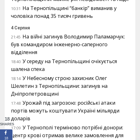
На Тернопільщині “банкір” виманив у
10:31
чоловіка понад 35 тисяч гривень
4 Серпня
На війні загинув Володимир Паламарчук:
21:45
був командиром інженерно-саперного
відділення
У середу на Тернопільщині очікується
18:40
шалена спека
У Небесному строю захисник Олег
18:14
Шелетин з Тернопільщини: загинув на
Дніпропетровщині
Урожай під загрозою: російські атаки
17:48
портів можуть коштувати Україні мільярди
доларів
18
SHARES
У Тернополі терміново потрібні донори:
17:09
центр крові отримав велике замовлення для
18