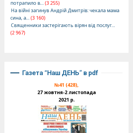
потрапило в…
(3 255)
На війні загинув Андрій Дмитрів: чекала мама
сина, а…
(3 160)
Священники застерігають вірян від послуг…
(2 967)
Газета “Наш ДЕНЬ” в pdf
№41 (428),
27 жовтня-2 листопада
2021 р.