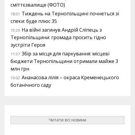
сміттєзвалище (ФОТО)
Тиждень на Тернопільщині почнеться зі
18:01
спеки: буде плюс 35
На війні загинув Андрій Сліпець з
15:29
Тернопільщини: громада просить гідно
зустріти Героя
Збір за місця для паркування: місцеві
11:37
бюджети Тернопільщини отримали майже 3
млн грн
Ананасова лілія – окраса Кременецького
10:02
ботанічного саду
Читати всі новини