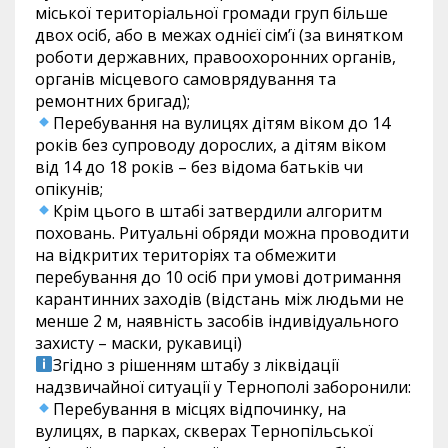
міської територіальної громади груп більше
двох осіб, або в межах однієї сім’ї (за винятком
роботи державних, правоохоронних органів,
органів місцевого самоврядування та
ремонтних бригад);
Перебування на вулицях дітям віком до 14
років без супроводу дорослих, а дітям віком
від 14 до 18 років – без відома батьків чи
опікунів;
Крім цього в штабі затвердили алгоритм
поховань. Ритуальні обряди можна проводити
на відкритих територіях та обмежити
перебування до 10 осіб при умові дотримання
карантинних заходів (відстань між людьми не
менше 2 м, наявність засобів індивідуального
захисту – маски, рукавиці)
Згідно з рішенням штабу з ліквідації
надзвичайної ситуації у Тернополі заборонили:
Перебування в місцях відпочинку, на
вулицях, в парках, скверах Тернопільської