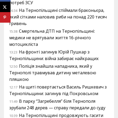
потреб ЗСУ
На Тернопільщині спіймали браконьєра,
16:34
який сітками наловив риби на понад 220 тисяч
гривень
Смертельна ДТП на Тернопільщині:
15:38
медики не врятували життя 16-річного
мотоцикліста
На фронті загинув Юрій Пушкар з
13:23
Тернопільщини: війна забирає найкращих
Поліція знайшла нападника, який у
12:50
Тернополі травмував дитину металевою
пляшкою
На щиті повертається Василь Ришкевич з
12:17
Тернопільщини: загинув під Покровськом
В парку “Загребелля” біля Тернополя
11:49
зрубали 248 дерев — справу передали до суду
На Тернопільщині продовжують гасити
10:39