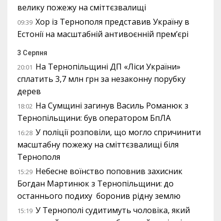
велику пожежу на сміттєзвалищі
Хор із Тернополя представив Україну в
09:39
Естонії на масштабній антивоєнній прем’єрі
3 Серпня
На Тернопільщині ДП «Ліси України»
20:01
сплатить 3,7 млн грн за незаконну порубку
дерев
На Сумщині загинув Василь Романюк з
18:02
Тернопільщини: був оператором БпЛА
У поліції розповіли, що могло спричинити
16:28
масштабну пожежу на сміттєзвалищі біля
Тернополя
Небесне воїнство поповнив захисник
15:29
Богдан Мартинюк з Тернопільщини: до
останнього подиху боронив рідну землю
У Тернополі судитимуть чоловіка, який
15:19