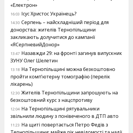
«Електрон»
Ісус Христос Українець?
16:03
Серпень – найскладніший період для
14:30
донорства: жителів Тернопільщини
закликають долучитися до кампанії
«ЯСерпневийДонор»
Назавжди 29: на фронті загинув випускник
13:47
ЗУНУ Олег Шелетин
На Тернопільщині можна безкоштовно
13:18
пройти комп’ютерну томографію (перелік
лікарень)
Жителів Тернопільщини запрошують на
12:30
безкоштовний курс з нацспротиву
На Тернопільщині рятувальники
12:04
звільнили людину з понівеченого в ДТП авто
На щиті повертається Петро Федів з
11:23
Тернопільщини: майже рік невідомості та надії