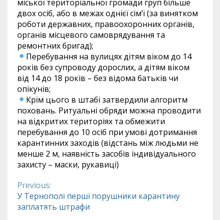
міської територіальної громади груп більше
двох осіб, або в межах однієї сім’ї (за винятком
роботи державних, правоохоронних органів,
органів місцевого самоврядування та
ремонтних бригад);
Перебування на вулицях дітям віком до 14
років без супроводу дорослих, а дітям віком
від 14 до 18 років – без відома батьків чи
опікунів;
Крім цього в штабі затвердили алгоритм
поховань. Ритуальні обряди можна проводити
на відкритих територіях та обмежити
перебування до 10 осіб при умові дотримання
карантинних заходів (відстань між людьми не
менше 2 м, наявність засобів індивідуального
захисту – маски, рукавиці)
Previous:
Continue
У Тернополі перші порушники карантину
заплатять штрафи
Reading