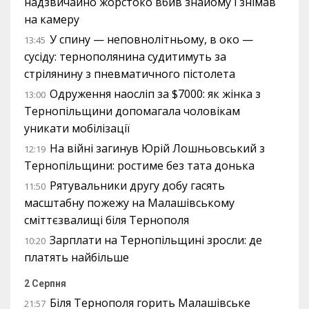
надзвичайно жорстоко вбив знайому і знімав
на камеру
У спину — неповнолітньому, в око —
13:45
сусіду: тернополянина судитимуть за
стрілянину з пневматичного пістолета
Одруження наосліп за $7000: як жінка з
13:00
Тернопільщини допомагала чоловікам
уникати мобілізації
На війні загинув Юрій Лошньовський з
12:19
Тернопільщини: ростиме без тата донька
Рятувальники другу добу гасять
11:50
масштабну пожежу на Малашівському
сміттєзвалищі біля Тернополя
Зарплати на Тернопільщині зросли: де
10:20
платять найбільше
2 Серпня
Біля Тернополя горить Малашівське
21:57