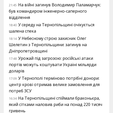
На війні загинув Володимир Паламарчук:
21:45
був командиром інженерно-саперного
відділення
У середу на Тернопільщині очікується
18:40
шалена спека
У Небесному строю захисник Олег
18:14
Шелетин з Тернопільщини: загинув на
Дніпропетровщині
Урожай під загрозою: російські атаки
17:48
портів можуть коштувати Україні мільярди
доларів
У Тернополі терміново потрібні донори:
17:09
центр крові отримав велике замовлення для
потреб ЗСУ
На Тернопільщині спіймали браконьєра,
16:34
який сітками наловив риби на понад 220 тисяч
гривень