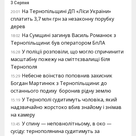
3 Серпня
На Тернопільщині ДП «Ліси України»
20:01
сплатить 3,7 млн грн за незаконну порубку
дерев
На Сумщині загинув Василь Романюк з
18:02
Тернопільщини: був оператором БпЛА
У поліції розповіли, що могло спричинити
16:28
масштабну пожежу на сміттєзвалищі біля
Тернополя
Небесне воїнство поповнив захисник
15:29
Богдан Мартинюк з Тернопільщини: до
останнього подиху боронив рідну землю
У Тернополі судитимуть чоловіка, який
15:19
надзвичайно жорстоко вбив знайому і знімав
на камеру
У спину — неповнолітньому, в око —
13:45
сусіду: тернополянина судитимуть за