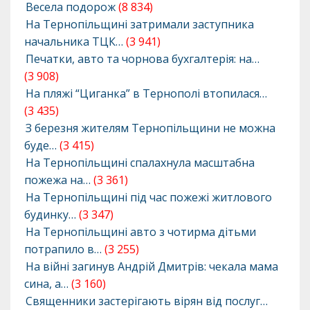
Весела подорож
(8 834)
На Тернопільщині затримали заступника
начальника ТЦК…
(3 941)
Печатки, авто та чорнова бухгалтерія: на…
(3 908)
На пляжі “Циганка” в Тернополі втопилася…
(3 435)
З березня жителям Тернопільщини не можна
буде…
(3 415)
На Тернопільщині спалахнула масштабна
пожежа на…
(3 361)
На Тернопільщині під час пожежі житлового
будинку…
(3 347)
На Тернопільщині авто з чотирма дітьми
потрапило в…
(3 255)
На війні загинув Андрій Дмитрів: чекала мама
сина, а…
(3 160)
Священники застерігають вірян від послуг…