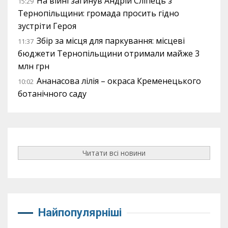
На війні загинув Андрій Сліпець з
15:29
Тернопільщини: громада просить гідно
зустріти Героя
Збір за місця для паркування: місцеві
11:37
бюджети Тернопільщини отримали майже 3
млн грн
Ананасова лілія – окраса Кременецького
10:02
ботанічного саду
Читати всі новини
Найпопулярніші