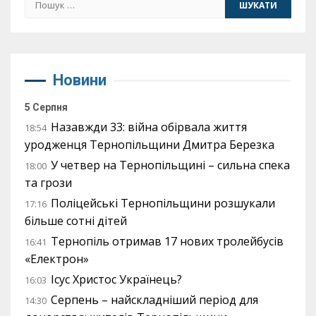
Новини
5 Серпня
Назавжди 33: війна обірвала життя
18:54
уродженця Тернопільщини Дмитра Березка
У четвер на Тернопільщині – сильна спека
18:00
та грози
Поліцейські Тернопільщини розшукали
17:16
більше сотні дітей
Тернопіль отримав 17 нових тролейбусів
16:41
«Електрон»
Ісус Христос Українець?
16:03
Серпень – найскладніший період для
14:30