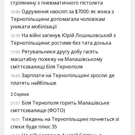
стрілянину з пневматичного пістолета
Одруження наосліп за $7000: як жінка з
13:00
Тернопільщини допомагала чоловікам
уникати мобілізації
На війні загинув Юрій Лошньовський з
12:19
Тернопільщини: ростиме без тата донька
Рятувальники другу добу гасять
11:50
масштабну пожежу на Малашівському
сміттєзвалищі біля Тернополя
Зарплати на Тернопільщині зросли: де
10:20
платять найбільше
2 Серпня
Біля Тернополя горить Малашівське
21:57
сміттєзвалище (ФОТО)
Тиждень на Тернопільщині почнеться зі
18:01
спеки: буде плюс 35