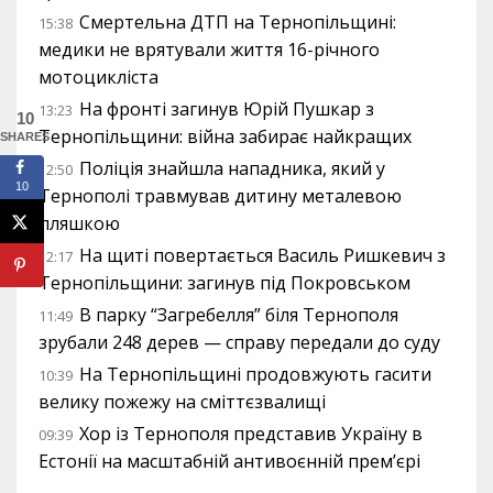
Смертельна ДТП на Тернопільщині:
15:38
медики не врятували життя 16-річного
мотоцикліста
На фронті загинув Юрій Пушкар з
13:23
10
Тернопільщини: війна забирає найкращих
SHARES
Поліція знайшла нападника, який у
12:50
10
Тернополі травмував дитину металевою
пляшкою
На щиті повертається Василь Ришкевич з
12:17
Тернопільщини: загинув під Покровськом
В парку “Загребелля” біля Тернополя
11:49
зрубали 248 дерев — справу передали до суду
На Тернопільщині продовжують гасити
10:39
велику пожежу на сміттєзвалищі
Хор із Тернополя представив Україну в
09:39
Естонії на масштабній антивоєнній прем’єрі