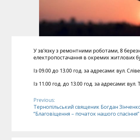
У зв’язку з ремонтними роботами, 8 бере
електропостачання в окремих житлових б
Із 09.00 до 13.00 год. за адресами: вул. Слівен
Із 11.00 год. до 13.00 год. за адресами: вул.
Previous:
Continue
Тернопільський священик Богдан Зінченко
“Благовіщення – початок нашого спасіння”
Reading