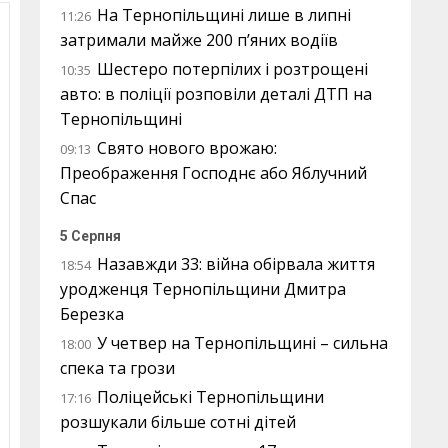
На Тернопільщині лише в липні
11:26
затримали майже 200 п’яних водіїв
Шестеро потерпілих і розтрощені
10:35
авто: в поліції розповіли деталі ДТП на
Тернопільщині
Свято нового врожаю:
09:13
Преображення Господнє або Яблучний
Спас
5 Серпня
Назавжди 33: війна обірвала життя
18:54
уродженця Тернопільщини Дмитра
Березка
У четвер на Тернопільщині – сильна
18:00
спека та грози
Поліцейські Тернопільщини
17:16
розшукали більше сотні дітей