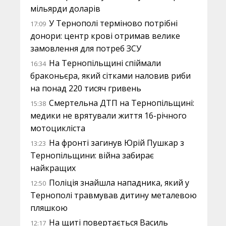
мільярди доларів
У Тернополі терміново потрібні
17:09
донори: центр крові отримав велике
замовлення для потреб ЗСУ
На Тернопільщині спіймали
16:34
браконьєра, який сітками наловив риби
на понад 220 тисяч гривень
Смертельна ДТП на Тернопільщині:
15:38
медики не врятували життя 16-річного
мотоцикліста
На фронті загинув Юрій Пушкар з
13:23
Тернопільщини: війна забирає
найкращих
Поліція знайшла нападника, який у
12:50
Тернополі травмував дитину металевою
пляшкою
На щиті повертається Василь
12:17