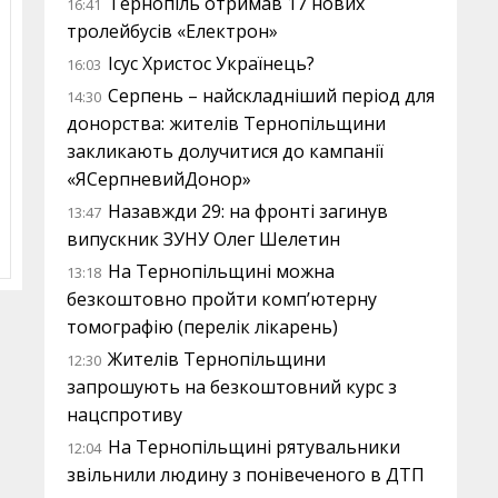
Тернопіль отримав 17 нових
16:41
тролейбусів «Електрон»
Ісус Христос Українець?
16:03
Серпень – найскладніший період для
14:30
донорства: жителів Тернопільщини
закликають долучитися до кампанії
«ЯСерпневийДонор»
Назавжди 29: на фронті загинув
13:47
випускник ЗУНУ Олег Шелетин
На Тернопільщині можна
13:18
безкоштовно пройти комп’ютерну
томографію (перелік лікарень)
Жителів Тернопільщини
12:30
запрошують на безкоштовний курс з
нацспротиву
На Тернопільщині рятувальники
12:04
звільнили людину з понівеченого в ДТП