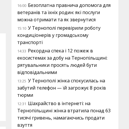
Безоплатна правнича допомога для
16:00
ветеранів та їхніх родин: які послуги
можна отримати та як звернутися
У Тернополі перевірили роботу
15:10
кондиціонерів у громадському
транспорті
Рекордна спека і 12 пожеж в
14:33
екосистемах за добу на Тернопільщині:
рятувальники просять людей бути
відповідальними
У Тернополі жінка спокусилась на
13:25
забутий телефон — їй загрожує 8 років
тюрми
Шахрайство в інтернеті: на
12:31
Тернопільщині жінка втратила понад 63
тисячі гривень, намагаючись продати
взуття