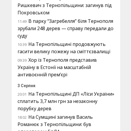
Ришкевич з Тернопільщини: загинув під
Покровськом
В парку “Загребелля” біля Тернополя
11:49
зрубали 248 дерев — справу передали до
суду
На Тернопільщині продовжують
10:39
гасити велику пожежу на сміттєзвалищі
Хор із Тернополя представив
09:39
Україну в Естонії на масштабній
антивоєнній прем’єрі
3 Серпня
На Тернопільщині ДП «Ліси України»
20:01
сплатить 3,7 млн грн за незаконну
порубку дерев
На Сумщині загинув Василь
18:02
Романюк з Тернопільщини: був