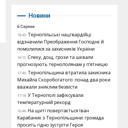
Новини
6 Серпня
Тернопільські нацгвардійці
18:40
відзначили Преображення Господнє й
помолилися за захисників України
Спеку, дощ, грози та шквали
18:15
прогнозують тернополянам у п’ятницю
Тернопільщина втратила захисника
17:40
Михайла Скоробогатого: понад два роки
вважали зниклим безвісти
У Тернополі зафіксували
17:18
температурний рекорд
На щиті повертається Іван
16:48
Карабаник з Тернопільщини: громада
просить гідно зустріти Героя