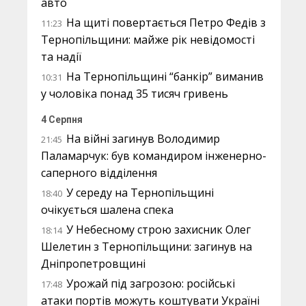
авто
На щиті повертається Петро Федів з
11:23
Тернопільщини: майже рік невідомості
та надії
На Тернопільщині “банкір” виманив
10:31
у чоловіка понад 35 тисяч гривень
4 Серпня
На війні загинув Володимир
21:45
Паламарчук: був командиром інженерно-
саперного відділення
У середу на Тернопільщині
18:40
очікується шалена спека
У Небесному строю захисник Олег
18:14
Шелетин з Тернопільщини: загинув на
Дніпропетровщині
Урожай під загрозою: російські
17:48
атаки портів можуть коштувати Україні