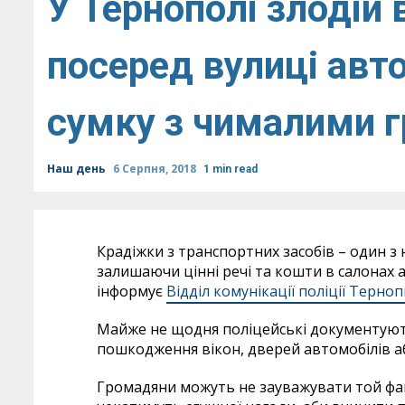
У Тернополі злодій
посеред вулиці авт
сумку з чималими 
Наш день
6 Серпня, 2018
1 min read
Крадіжки з транспортних засобів – один з
залишаючи цінні речі та кошти в салонах 
інформує
Відділ комунікації поліції Терноп
Майже не щодня поліцейські документуют
пошкодження вікон, дверей автомобілів аб
Громадяни можуть не зауважувати той фак