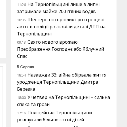
На Тернопільщині лише в липні
11:26
затримали майже 200 п’яних водіїв
Шестеро потерпілих і розтрощені
10:35
авто: в поліції розповіли деталі ДТП на
Тернопільщині
Свято нового врожаю:
09:13
Преображення Господнє або Яблучний
Спас
5 Серпня
Назавжди 33: війна обірвала життя
18:54
уродженця Тернопільщини Дмитра
Березка
У четвер на Тернопільщині – сильна
18:00
спека та грози
Поліцейські Тернопільщини
17:16
розшукали більше сотні дітей