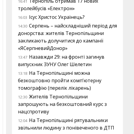
Тернопіль отримав 17 нових
16:41
тролейбусів «Електрон»
Ісус Христос Українець?
16:03
Серпень – найскладніший період для
14:30
донорства: жителів Тернопільщини
закликають долучитися до кампанії
«ЯСерпневийДонор»
Назавжди 29: на фронті загинув
13:47
випускник ЗУНУ Олег Шелетин
На Тернопільщині можна
13:18
безкоштовно пройти комп’ютерну
томографію (перелік лікарень)
Жителів Тернопільщини
12:30
запрошують на безкоштовний курс з
нацспротиву
На Тернопільщині рятувальники
12:04
звільнили людину з понівеченого в ДТП