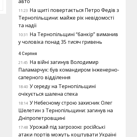
авто
На щиті повертається Петро Федів з
11:23
Тернопільщини: майже рік невідомості
та надії
На Тернопільщині “банкір” виманив
10:31
у чоловіка понад 35 тисяч гривень
4 Серпня
На війні загинув Володимир
21:45
Паламарчук: був командиром інженерно-
саперного відділення
У середу на Тернопільщині
18:40
очікується шалена спека
У Небесному строю захисник Олег
18:14
Шелетин з Тернопільщини: загинув на
Дніпропетровщині
Урожай під загрозою: російські
17:48
атаки портів можуть коштувати Україні