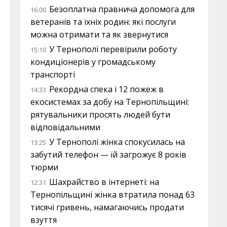
Безоплатна правнича допомога для
16:00
ветеранів та їхніх родин: які послуги
можна отримати та як звернутися
У Тернополі перевірили роботу
15:10
кондиціонерів у громадському
транспорті
Рекордна спека і 12 пожеж в
14:33
екосистемах за добу на Тернопільщині:
рятувальники просять людей бути
відповідальними
У Тернополі жінка спокусилась на
13:25
забутий телефон — їй загрожує 8 років
тюрми
Шахрайство в інтернеті: на
12:31
Тернопільщині жінка втратила понад 63
тисячі гривень, намагаючись продати
взуття