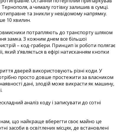
протиправне. Останній потерпілий припаркував
 Тернополя, а чималу готівку залишив в сумці.
отиправне та зникли у невідомому напрямку.
ше 10 хвилин.
зловмисники потрапляють до транспорту шляхом
ня замка. З кожним днем все більшої
ристрій – код-грабери. Принцип їх роботи полягає
ї, який з’являється в ефірі натисканням кнопки
закриття дверей використовують різні коди. У
потрібно просто довше простежити за власником
наявності дані, злодій може викрасти як машину,
і.
складний аналіз коду і записувати до сотні
янам, що найкраще вберегти своє майно це
тні засоби в освітлених місцях, де встановлені