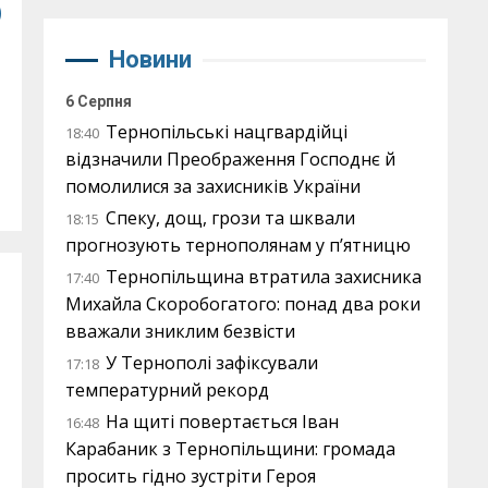
о
Новини
6 Серпня
Тернопільські нацгвардійці
18:40
відзначили Преображення Господнє й
помолилися за захисників України
Спеку, дощ, грози та шквали
18:15
прогнозують тернополянам у п’ятницю
Тернопільщина втратила захисника
17:40
Михайла Скоробогатого: понад два роки
вважали зниклим безвісти
У Тернополі зафіксували
17:18
температурний рекорд
На щиті повертається Іван
16:48
Карабаник з Тернопільщини: громада
просить гідно зустріти Героя