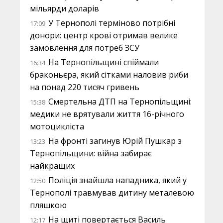
мільярди доларів
У Тернополі терміново потрібні
17:09
донори: центр крові отримав велике
замовлення для потреб ЗСУ
На Тернопільщині спіймали
16:34
браконьєра, який сітками наловив риби
на понад 220 тисяч гривень
Смертельна ДТП на Тернопільщині:
15:38
медики не врятували життя 16-річного
мотоцикліста
На фронті загинув Юрій Пушкар з
13:23
Тернопільщини: війна забирає
найкращих
Поліція знайшла нападника, який у
12:50
Тернополі травмував дитину металевою
пляшкою
На щиті повертається Василь
12:17