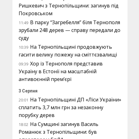
Ришкевич з Тернопільщини: загинув під
Покровськом
В парку “Загребелля” біля Тернополя
11:49
зрубали 248 дерев — справу передали до
суду
На Тернопільщині продовжують
10:39
гасити велику пожежу на сміттєзвалищі
Хор із Тернополя представив
09:39
Україну в Естонії на масштабній
антивоєнній прем’єрі
3 Серпня
На Тернопільщині ДП «Ліси України»
20:01
сплатить 3,7 млн грн за незаконну
порубку дерев
На Сумщині загинув Василь
18:02
Романюк з Тернопільщини: був