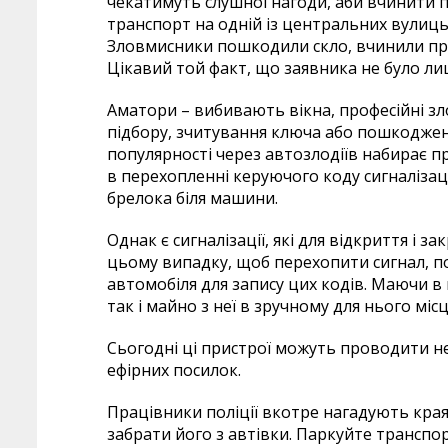
чекатимуть слушної нагоди, аби вчинити 
транспорт на одній із центральних вулиць
Зловмисники пошкодили скло, вчинили пр
Цікавий той факт, що заявника не було ли
Аматори – вибивають вікна, професійні 
підбору, зчитування ключа або пошкоджен
популярності через автозлодіїв набирає п
в перехопленні керуючого коду сигналізаці
брелока біля машини.
Однак є сигналізації, які для відкриття і 
цьому випадку, щоб перехопити сигнал, 
автомобіля для запису цих кодів. Маючи в 
так і майно з неї в зручному для нього місц
Сьогодні ці пристрої можуть проводити не
ефірних посилок.
Працівники поліції вкотре нагадують кра
забрати його з автівки. Паркуйте транспор