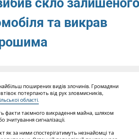
 вибив скло залишеног
омобіля та викрав
грошима
 найбільш поширених видів злочинів. Громадяни
автівок потерпають від рук зловмисників,
ільської області.
ь факти таємного викрадення майна, шляхом
о зчитування сигналізації.
т як за ними спостерігатимуть незнайомці та