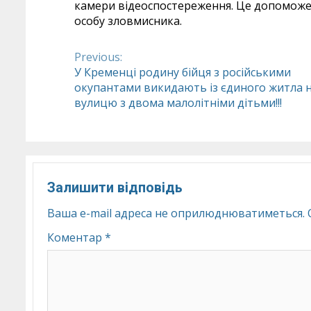
камери відеоспостереження. Це допоможе 
особу зловмисника.
Previous:
Continue
У Кременці родину бійця з російськими
окупантами викидають із єдиного житла 
Reading
вулицю з двома малолітніми дітьми!!!
Залишити відповідь
Ваша e-mail адреса не оприлюднюватиметься.
Коментар
*