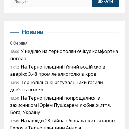
Новини
8 Серпня
У неділю на тернополян очікує комфортна
18:00
погода
На Тернопільщині п’яний водій скоїв
17:12
аварію: 3,48 проміле алкоголю в крові
Тернопільські рятувальники гасили
14:39
дев’ять пожеж
На Тернопільщині попрощалися із
13:50
захисником Юрієм Пушкарем: любив життя,
Бога, Україну
Назавжди 23: війна обірвала життя юного
12:49
Героя з Тернопільщини Андрія