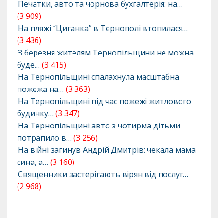
Печатки, авто та чорнова бухгалтерія: на…
(3 909)
На пляжі “Циганка” в Тернополі втопилася…
(3 436)
З березня жителям Тернопільщини не можна
буде…
(3 415)
На Тернопільщині спалахнула масштабна
пожежа на…
(3 363)
На Тернопільщині під час пожежі житлового
будинку…
(3 347)
На Тернопільщині авто з чотирма дітьми
потрапило в…
(3 256)
На війні загинув Андрій Дмитрів: чекала мама
сина, а…
(3 160)
Священники застерігають вірян від послуг…
(2 968)