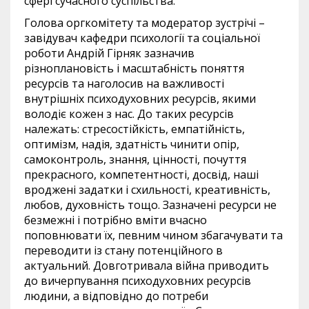
сфері сучасного суспільства.
Голова оргкомітету та модератор зустрічі –
завідувач кафедри психології та соціальної
роботи Андрій Гірняк зазначив
різноплановість і масштабність поняття
ресурсів та наголосив на важливості
внутрішніх психодуховних ресурсів, якими
володіє кожен з нас. До таких ресурсів
належать: стресостійкість, емпатійність,
оптимізм, надія, здатність чинити опір,
самоконтроль, знання, цінності, почуття
прекрасного, компетентності, досвід, наші
вроджені задатки і схильності, креативність,
любов, духовність тощо. Зазначені ресурси не
безмежні і потрібно вміти вчасно
поповнювати їх, певним чином збагачувати та
переводити із стану потенційного в
актуальний. Довготривала війна приводить
до вичерпування психодуховних ресурсів
людини, а відповідно до потреби