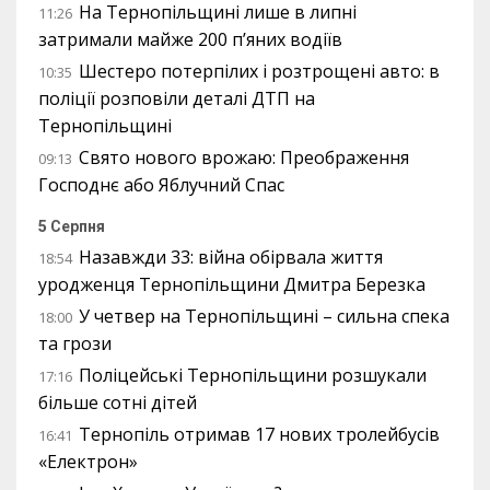
На Тернопільщині лише в липні
11:26
затримали майже 200 п’яних водіїв
Шестеро потерпілих і розтрощені авто: в
10:35
поліції розповіли деталі ДТП на
Тернопільщині
Свято нового врожаю: Преображення
09:13
Господнє або Яблучний Спас
5 Серпня
Назавжди 33: війна обірвала життя
18:54
уродженця Тернопільщини Дмитра Березка
У четвер на Тернопільщині – сильна спека
18:00
та грози
Поліцейські Тернопільщини розшукали
17:16
більше сотні дітей
Тернопіль отримав 17 нових тролейбусів
16:41
«Електрон»