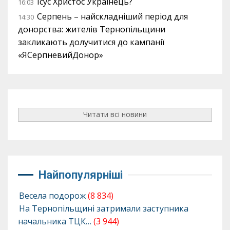
Ісус Христос Українець?
16:03
Серпень – найскладніший період для
14:30
донорства: жителів Тернопільщини
закликають долучитися до кампанії
«ЯСерпневийДонор»
Читати всі новини
Найпопулярніші
Весела подорож
(8 834)
На Тернопільщині затримали заступника
начальника ТЦК…
(3 944)