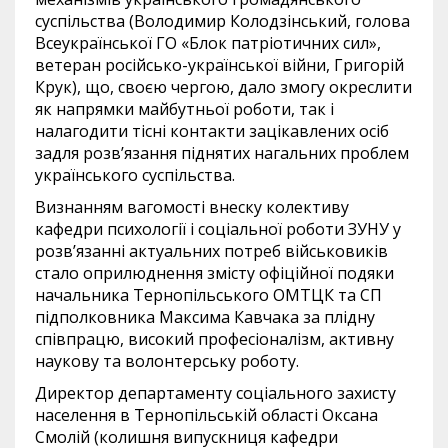
суспільства (Володимир Колодзінський, голова
Всеукраїнської ГО «Блок патріотичних сил»,
ветеран російсько-української війни, Григорій
Крук), що, своєю чергою, дало змогу окреслити
як напрямки майбутньої роботи, так і
налагодити тісні контакти зацікавлених осіб
задля розв’язання піднятих нагальних проблем
українського суспільства.
Визнанням вагомості внеску колективу
кафедри психології і соціальної роботи ЗУНУ у
розв’язанні актуальних потреб військовиків
стало оприлюднення змісту офіційної подяки
начальника Тернопільського ОМТЦК та СП
підполковника Максима Кавчака за плідну
співпрацю, високий професіоналізм, активну
наукову та волонтерську роботу.
Директор департаменту соціального захисту
населення в Тернопільській області Оксана
Смолій (колишня випускниця кафедри