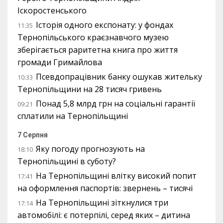
Іскоростенського
Історія одного експонату: у фондах
11:35
Тернопільського краєзнавчого музею
зберігається раритетна книга про життя
громади Гримайлова
Псевдопрацівник банку ошукав жительку
10:33
Тернопільщини на 28 тисяч гривень
Понад 5,8 млрд грн на соціальні гарантії
09:21
сплатили на Тернопільщині
7 Серпня
Яку погоду прогнозують на
18:10
Тернопільщині в суботу?
На Тернопільщині влітку високий попит
17:41
на оформлення паспортів: звернень – тисячі
На Тернопільщині зіткнулися три
17:14
автомобілі: є потерпілі, серед яких – дитина