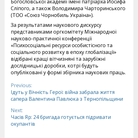
Богословської академії імені патріарха Йосифа
Сліпого, а також Володимира Чарторинського
(ТОО «Союз Чорнобиль Україна»).
За результатами наукового дискурсу
представниками оргкомітету Міжнародної
науково-практичної конференції
«Психосоціальні ресурси особистісного та
соціального розвитку в епоху глобалізації»
відібрані кращі вітчизняні та зарубіжні
дослідницькі доробки, котрі будуть
опубліковані у формі збірника наукових праць.
Previous:
Continue
Ідуть у Вічність Герої: війна забрала життя
сапера Валентина Павлюка з Тернопільщини
Reading
Next:
Часів Яр: 24 бригада готується підривати
окупантів