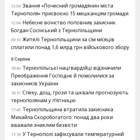
Звання «Почесний громадянин міста
13:04
Тернополя» присвоєно 15 мешканцям громади
Небесне воїнство поповнив захисник
12:04
Богдан Сосінський з Тернопільщини
Жителі Тернопільщини за сім місяців
09:10
сплатили понад 1,6 млрд грн військового збору
6 Серпня
Тернопільські нацгвардійці відзначили
18:40
Преображення Господнє й помолилися за
захисників України
Спеку, дощ, грози та шквали прогнозують
18:15
тернополянам у п’ятницю
Тернопільщина втратила захисника
17:40
Михайла Скоробогатого: понад два роки
вважали зниклим безвісти
У Тернополі зафіксували температурний
17:18