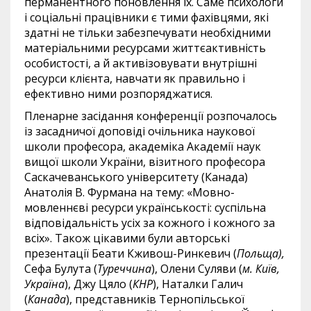
перманентного поновлення їх. Саме психологи
і соціальні працівники є тими фахівцями, які
здатні не тільки забезпечувати необхідними
матеріальними ресурсами життєактивність
особистості, а й активізовувати внутрішні
ресурси клієнта, навчати як правильно і
ефективно ними розпоряджатися.
Пленарне засідання конференції розпочалось
із засадничої доповіді очільника наукової
школи професора, академіка Академії наук
вищої школи України, візитного професора
Саскачеванського університету (Канада)
Анатолія В. Фурмана на тему: «Мовно-
мовленнєві ресурси українськості: суспільна
відповідальність усіх за кожного і кожного за
всіх». Також цікавими були авторські
презентації Беати Кживош-Ринкевич (
Польща),
Сефа Булута (
Туреччина
), Олени Суляви (
м. Київ,
Україна
), Джу Цяло (
КНР
), Наталки Галич
(
Канада
), представників Тернопільської