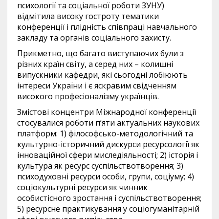
психології та соціальної роботи ЗУНУ)
відмітила високу гостроту тематики
конференції і плідність співпраці навчального
закладу та органів соціального захисту.
Прикметно, що багато виступаючих були з
різних країн світу, а серед них – колишні
випускники кафедри, які сьогодні лобіюють
інтереси України і є яскравим свідченням
високого професіоналізму українців.
Змістові концентри Міжнародної конференції
стосувалися роботи п’яти актуальних наукових
платформ: 1) філософсько-методологічний та
культурно-історичний дискурси ресурсології як
інноваційної сфери миследіяльності; 2) історія і
культура як ресурс суспільствотворення; 3)
психодуховні ресурси особи, групи, соціуму; 4)
соціокультурні ресурси як чинник
особистісного зростання і суспільствотворення;
5) ресурсне практикування у соціогуманітарній