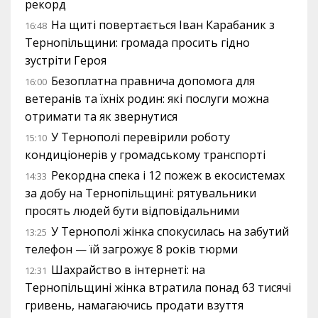
рекорд
На щиті повертається Іван Карабаник з
16:48
Тернопільщини: громада просить гідно
зустріти Героя
Безоплатна правнича допомога для
16:00
ветеранів та їхніх родин: які послуги можна
отримати та як звернутися
У Тернополі перевірили роботу
15:10
кондиціонерів у громадському транспорті
Рекордна спека і 12 пожеж в екосистемах
14:33
за добу на Тернопільщині: рятувальники
просять людей бути відповідальними
У Тернополі жінка спокусилась на забутий
13:25
телефон — їй загрожує 8 років тюрми
Шахрайство в інтернеті: на
12:31
Тернопільщині жінка втратила понад 63 тисячі
гривень, намагаючись продати взуття