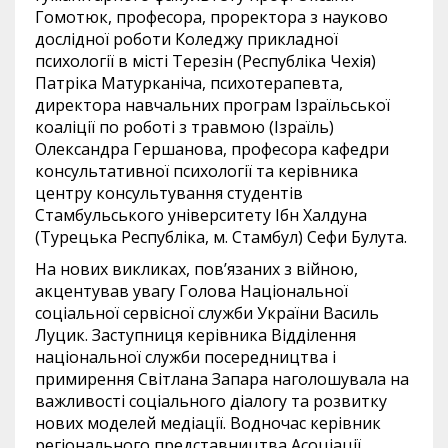
Гомотюк, професора, проректора з науково
дослідної роботи Коледжу прикладної
психології в місті Терезін (Республіка Чехія)
Патріка Матурканіча, психотерапевта,
директора навчальних програм Ізраїльської
коаліції по роботі з травмою (Ізраїль)
Олександра Гершанова, професора кафедри
консультативної психології та керівника
центру консультування студентів
Стамбульського університету Ібн Халдуна
(Турецька Республіка, м. Стамбул) Сефи Булута.
На нових викликах, пов’язаних з війною,
акцентував увагу Голова Національної
соціальної сервісної служби України Василь
Луцик. Заступниця керівника Відділення
національної служби посередництва і
примирення Світлана Запара наголошувала на
важливості соціального діалогу та розвитку
нових моделей медіації. Водночас керівник
регіонального представництва Асоціації