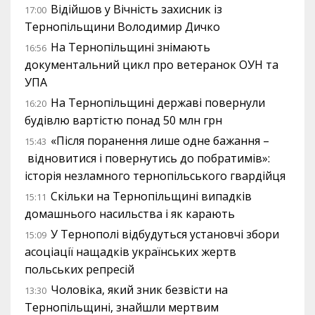
Відійшов у Вічність захисник із
17:00
Тернопільщини Володимир Дичко
На Тернопільщині знімають
16:56
документальний цикл про ветеранок ОУН та
УПА
На Тернопільщині державі повернули
16:20
будівлю вартістю понад 50 млн грн
«Після поранення лише одне бажання –
15:43
відновитися і повернутись до побратимів»:
історія незламного тернопільського гвардійця
Скільки на Тернопільщині випадків
15:11
домашнього насильства і як карають
У Тернополі відбудуться установчі збори
15:09
асоціації нащадків українських жертв
польських репресій
Чоловіка, який зник безвісти на
13:30
Тернопільщині, знайшли мертвим