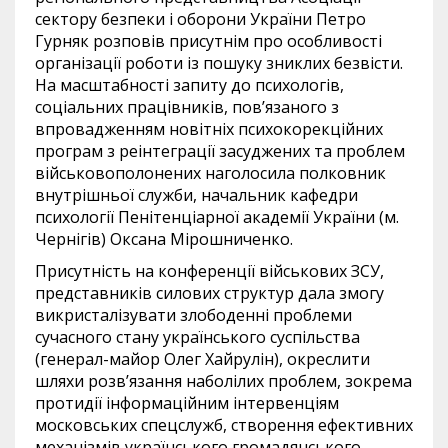
сектору безпеки і оборони України Петро
Гурняк розповів присутнім про особливості
організації роботи із пошуку зниклих безвісти.
На масштабності запиту до психологів,
соціальних працівників, пов’язаного з
впровадженням новітніх психокорекційних
програм з реінтеграції засуджених та проблем
військовополонених наголосила полковник
внутрішньої служби, начальник кафедри
психології Пенітенціарної академії України (м.
Чернігів) Оксана Мірошниченко.
Присутність на конференції військових ЗСУ,
представників силових структур дала змогу
викристалізувати злободенні проблеми
сучасного стану українського суспільства
(генерал-майор Олег Хайрулін), окреслити
шляхи розв’язання наболілих проблем, зокрема
протидії інформаційним інтервенціям
московських спецслужб, створення ефективних
механізмів українського громадянського