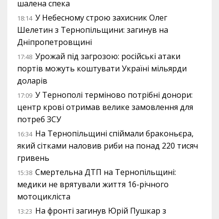
шалена спека
У Небесному строю захисник Олег
18:14
Шелетин з Тернопільщини: загинув на
Дніпропетровщині
Урожай під загрозою: російські атаки
17:48
портів можуть коштувати Україні мільярди
доларів
У Тернополі терміново потрібні донори:
17:09
центр крові отримав велике замовлення для
потреб ЗСУ
На Тернопільщині спіймали браконьєра,
16:34
який сітками наловив риби на понад 220 тисяч
гривень
Смертельна ДТП на Тернопільщині:
15:38
медики не врятували життя 16-річного
мотоцикліста
На фронті загинув Юрій Пушкар з
13:23