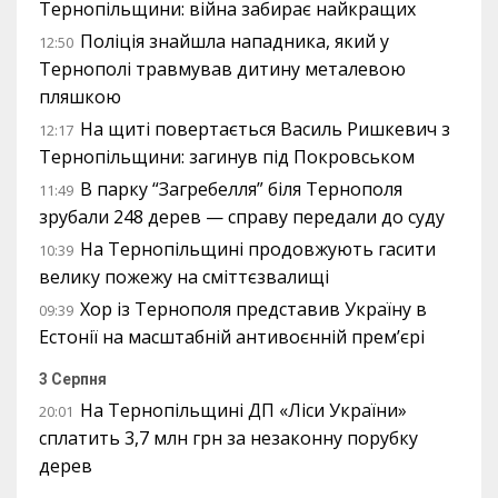
Тернопільщини: війна забирає найкращих
Поліція знайшла нападника, який у
12:50
Тернополі травмував дитину металевою
пляшкою
На щиті повертається Василь Ришкевич з
12:17
Тернопільщини: загинув під Покровськом
В парку “Загребелля” біля Тернополя
11:49
зрубали 248 дерев — справу передали до суду
На Тернопільщині продовжують гасити
10:39
велику пожежу на сміттєзвалищі
Хор із Тернополя представив Україну в
09:39
Естонії на масштабній антивоєнній прем’єрі
3 Серпня
На Тернопільщині ДП «Ліси України»
20:01
сплатить 3,7 млн грн за незаконну порубку
дерев