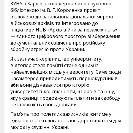
ЗУНУ з Харківською державною науковою
бібліотекою ім. В. Г. Короленка проєкт
включено до загальнонаціональної мережі
військових архівів та інтегровано до
ініціативи HUB «Архів війни за незалежність»
— єдиного цифрового простору зі збереження
документальних свідчень про російську
збройну агресію проти України.
Як зазначає керівництво університету,
відтепер стела пам’яті стане одним із
найважливіших місць університету. Саме сюди
насамперед приводитимуть першокурсників,
аби вони дізнавалися про історію
університетської спільноти, її Героїв та ціну,
яку українці продовжують платити за свободу і
незалежність своєї держави.
Пам’ять про полеглих захисників житиме у
вдячності поколінь та стане дороговказом для
молоді у служінні Україні.