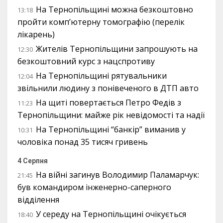
На Тернопільщині можна безкоштовно
13:18
пройти комп’ютерну томографію (перелік
лікарень)
Жителів Тернопільщини запрошують на
12:30
безкоштовний курс з нацспротиву
На Тернопільщині рятувальники
12:04
звільнили людину з понівеченого в ДТП авто
На щиті повертається Петро Федів з
11:23
Тернопільщини: майже рік невідомості та надії
На Тернопільщині “банкір” виманив у
10:31
чоловіка понад 35 тисяч гривень
4 Серпня
На війні загинув Володимир Паламарчук:
21:45
був командиром інженерно-саперного
відділення
У середу на Тернопільщині очікується
18:40