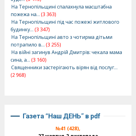
На Тернопільщині спалахнула масштабна
пожежа на…
(3 363)
На Тернопільщині під час пожежі житлового
будинку…
(3 347)
На Тернопільщині авто з чотирма дітьми
потрапило в…
(3 255)
На війні загинув Андрій Дмитрів: чекала мама
сина, а…
(3 160)
Священники застерігають вірян від послуг…
(2 968)
Газета “Наш ДЕНЬ” в pdf
№41 (428),
27 жовтня-2 листопада