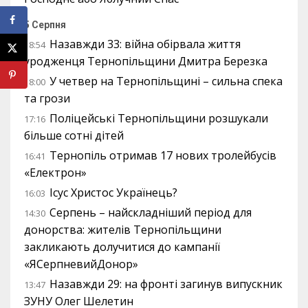
5 Серпня
Назавжди 33: війна обірвала життя
18:54
уродженця Тернопільщини Дмитра Березка
У четвер на Тернопільщині – сильна спека
18:00
та грози
Поліцейські Тернопільщини розшукали
17:16
більше сотні дітей
Тернопіль отримав 17 нових тролейбусів
16:41
«Електрон»
Ісус Христос Українець?
16:03
Серпень – найскладніший період для
14:30
донорства: жителів Тернопільщини
закликають долучитися до кампанії
«ЯСерпневийДонор»
Назавжди 29: на фронті загинув випускник
13:47
ЗУНУ Олег Шелетин