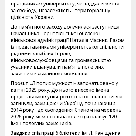
працівникам університету, які віддали життя
за свободу, незалежність і територіальну
цілісність України.
До пам’ятного заходу долучилася заступниця
начальника Тернопільської обласної
військової адміністрації Наталія Масник. Разом
із представниками університетської спільноти,
рідними загиблих Героїв,
військовослужбовцями та громадськістю
учасники вшанували пам’ять полеглих
захисників хвилиною мовчання.
Проєкт «Літопис мужності» започатковано у
квітні 2025 року. До нього внесено імена
представників університетської спільноти, які
загинули, захищаючи Україну, починаючи з
2014 року і до сьогодення. Станом на червень
2026 року меморіальна колекція налічує 120
імен полеглих захисників.
Завдяки співпраці бібліотеки ім. Л. Каніщенка