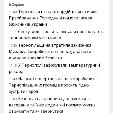
6 Серпня
Тернопільські нацгвардійці відзначили
18:40
Преображення Господнє й помолилися за
захисників України
Спеку, дощ, грози та шквали прогнозують
18:15
тернополянам у п’ятницю
Тернопільщина втратила захисника
17:40
Михайла Скоробогатого: понад два роки
вважали зниклим безвісти
У Тернополі зафіксували температурний
17:18
рекорд
На щиті повертається Іван Карабаник з
16:48
Тернопільщини: громада просить гідно
зустріти Героя
Безоплатна правнича допомога для
16:00
ветеранів та їхніх родин: які послуги можна
отримати та як звернутися