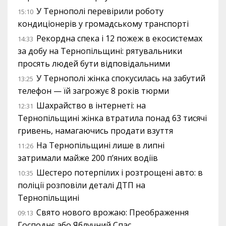
У Тернополі перевірили роботу
15:10
кондиціонерів у громадському транспорті
Рекордна спека і 12 пожеж в екосистемах
14:33
за добу на Тернопільщині: рятувальники
просять людей бути відповідальними
У Тернополі жінка спокусилась на забутий
13:25
телефон — їй загрожує 8 років тюрми
Шахрайство в інтернеті: на
12:31
Тернопільщині жінка втратила понад 63 тисячі
гривень, намагаючись продати взуття
На Тернопільщині лише в липні
11:26
затримали майже 200 п’яних водіїв
Шестеро потерпілих і розтрощені авто: в
10:35
поліції розповіли деталі ДТП на
Тернопільщині
Свято нового врожаю: Преображення
09:13
Господнє або Яблучний Спас