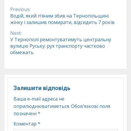
Previous:
Continue
Водій, який п’яним збив на Тернопільщині
жінку і залишив помирати, відсидить 7 років
Reading
Next:
У Тернополі ремонтуватимуть центральну
вулицю Руську: рух транспорту частково
обмежать
Залишити відповідь
Ваша e-mail адреса не
оприлюднюватиметься.
Обов’язкові поля
позначені
*
Коментар
*