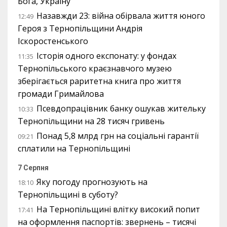
Бога, Україну
Назавжди 23: війна обірвала життя юного
12:49
Героя з Тернопільщини Андрія
Іскоростенського
Історія одного експонату: у фондах
11:35
Тернопільського краєзнавчого музею
зберігається раритетна книга про життя
громади Гримайлова
Псевдопрацівник банку ошукав жительку
10:33
Тернопільщини на 28 тисяч гривень
Понад 5,8 млрд грн на соціальні гарантії
09:21
сплатили на Тернопільщині
7 Серпня
Яку погоду прогнозують на
18:10
Тернопільщині в суботу?
На Тернопільщині влітку високий попит
17:41
на оформлення паспортів: звернень – тисячі