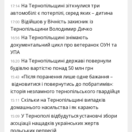
На Тернопільщині зіткнулися три
17:14
автомобілі: є потерпілі, серед яких – дитина
Відійшов у Вічність захисник із
17:00
Тернопільщини Володимир Дичко
На Тернопільщині знімають
16:56
документальний цикл про ветеранок ОУН та
УПА
На Тернопільщині державі повернули
16:20
будівлю вартістю понад 50 млн грн
«Після поранення лише одне бажання –
15:43
відновитися і повернутись до побратимів»:
історія незламного тернопільського гвардійця
Скільки на Тернопільщині випадків
15:11
домашнього насильства і як карають
У Тернополі відбудуться установчі збори
15:09
асоціації нащадків українських жертв
польських репресій