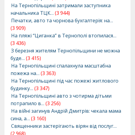
На Тернопільщині затримали заступника
начальника ТЦК…
(3 944)
Печатки, авто та чорнова бухгалтерія: на…
(3 909)
На пляжі “Циганка” в Тернополі втопилася…
(3 436)
З березня жителям Тернопільщини не можна
буде…
(3 415)
На Тернопільщині спалахнула масштабна
пожежа на…
(3 363)
На Тернопільщині під час пожежі житлового
будинку…
(3 347)
На Тернопільщині авто з чотирма дітьми
потрапило в…
(3 256)
На війні загинув Андрій Дмитрів: чекала мама
сина, а…
(3 160)
Священники застерігають вірян від послуг…
(2 968)