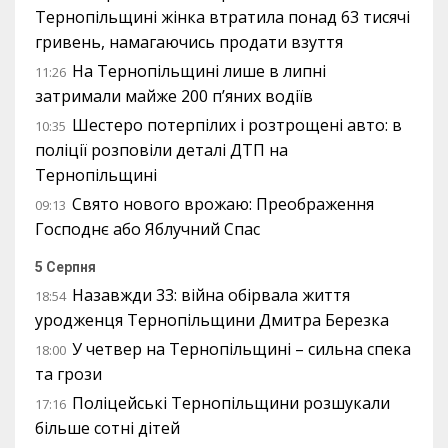
Тернопільщині жінка втратила понад 63 тисячі
гривень, намагаючись продати взуття
На Тернопільщині лише в липні
11:26
затримали майже 200 п’яних водіїв
Шестеро потерпілих і розтрощені авто: в
10:35
поліції розповіли деталі ДТП на
Тернопільщині
Свято нового врожаю: Преображення
09:13
Господнє або Яблучний Спас
5 Серпня
Назавжди 33: війна обірвала життя
18:54
уродженця Тернопільщини Дмитра Березка
У четвер на Тернопільщині – сильна спека
18:00
та грози
Поліцейські Тернопільщини розшукали
17:16
більше сотні дітей