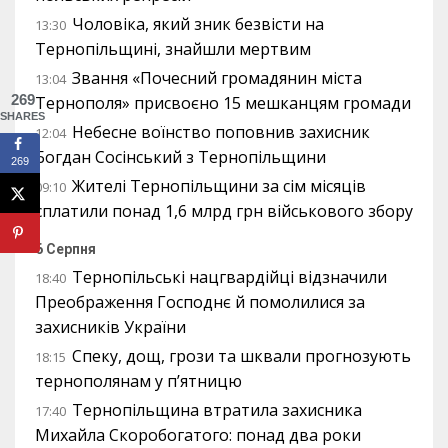
Чоловіка, який зник безвісти на
13:30
Тернопільщині, знайшли мертвим
Звання «Почесний громадянин міста
13:04
269
Тернополя» присвоєно 15 мешканцям громади
SHARES
Небесне воїнство поповнив захисник
12:04
Богдан Сосінський з Тернопільщини
269
Жителі Тернопільщини за сім місяців
09:10
сплатили понад 1,6 млрд грн військового збору
6 Серпня
Тернопільські нацгвардійці відзначили
18:40
Преображення Господнє й помолилися за
захисників України
Спеку, дощ, грози та шквали прогнозують
18:15
тернополянам у п’ятницю
Тернопільщина втратила захисника
17:40
Михайла Скоробогатого: понад два роки