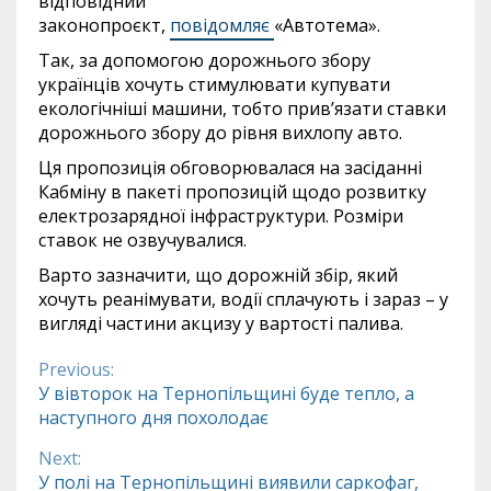
відповідний
законопроєкт,
повідомляє
«Автотема».
Так, за допомогою дорожнього збору
українців хочуть стимулювати купувати
екологічніші машини, тобто прив’язати ставки
дорожнього збору до рівня вихлопу авто.
Ця пропозиція обговорювалася на засіданні
Кабміну в пакеті пропозицій щодо розвитку
електрозарядної інфраструктури. Розміри
ставок не озвучувалися.
Варто зазначити, що дорожній збір, який
хочуть реанімувати, водії сплачують і зараз – у
вигляді частини акцизу у вартості палива.
Previous:
Continue
У вівторок на Тернопільщині буде тепло, а
наступного дня похолодає
Reading
Next:
У полі на Тернопільщині виявили саркофаг,