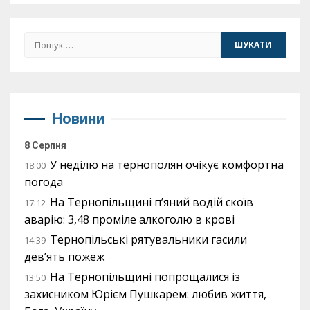
Пошук:
Новини
8 Серпня
У неділю на тернополян очікує комфортна
18:00
погода
На Тернопільщині п’яний водій скоїв
17:12
аварію: 3,48 проміле алкоголю в крові
Тернопільські рятувальники гасили
14:39
дев’ять пожеж
На Тернопільщині попрощалися із
13:50
захисником Юрієм Пушкарем: любив життя,