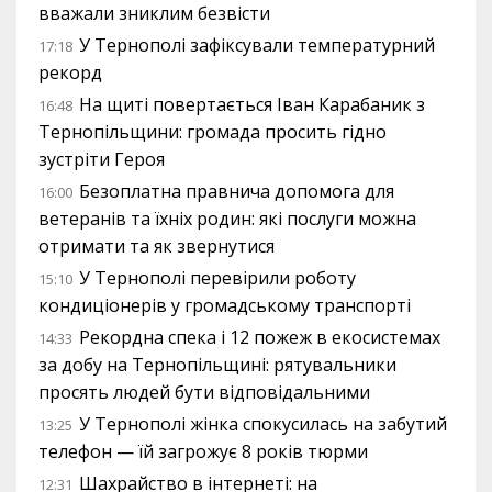
вважали зниклим безвісти
У Тернополі зафіксували температурний
17:18
рекорд
На щиті повертається Іван Карабаник з
16:48
Тернопільщини: громада просить гідно
зустріти Героя
Безоплатна правнича допомога для
16:00
ветеранів та їхніх родин: які послуги можна
отримати та як звернутися
У Тернополі перевірили роботу
15:10
кондиціонерів у громадському транспорті
Рекордна спека і 12 пожеж в екосистемах
14:33
за добу на Тернопільщині: рятувальники
просять людей бути відповідальними
У Тернополі жінка спокусилась на забутий
13:25
телефон — їй загрожує 8 років тюрми
Шахрайство в інтернеті: на
12:31