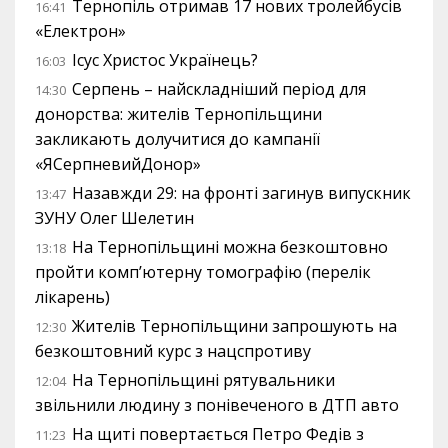
Тернопіль отримав 17 нових тролейбусів
16:41
«Електрон»
Ісус Христос Українець?
16:03
Серпень – найскладніший період для
14:30
донорства: жителів Тернопільщини
закликають долучитися до кампанії
«ЯСерпневийДонор»
Назавжди 29: на фронті загинув випускник
13:47
ЗУНУ Олег Шелетин
На Тернопільщині можна безкоштовно
13:18
пройти комп’ютерну томографію (перелік
лікарень)
Жителів Тернопільщини запрошують на
12:30
безкоштовний курс з нацспротиву
На Тернопільщині рятувальники
12:04
звільнили людину з понівеченого в ДТП авто
На щиті повертається Петро Федів з
11:23