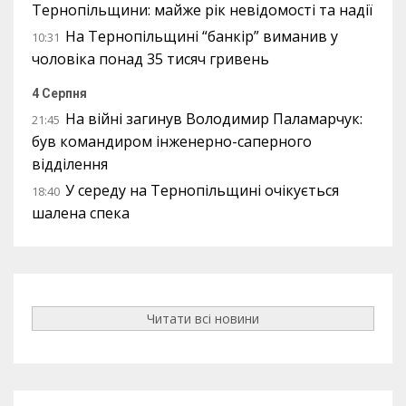
Тернопільщини: майже рік невідомості та надії
На Тернопільщині “банкір” виманив у
10:31
чоловіка понад 35 тисяч гривень
4 Серпня
На війні загинув Володимир Паламарчук:
21:45
був командиром інженерно-саперного
відділення
У середу на Тернопільщині очікується
18:40
шалена спека
Читати всі новини