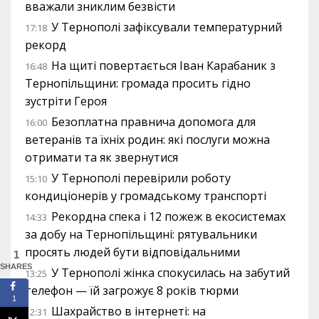
вважали зниклим безвісти
У Тернополі зафіксували температурний
17:18
рекорд
На щиті повертається Іван Карабаник з
16:48
Тернопільщини: громада просить гідно
зустріти Героя
Безоплатна правнича допомога для
16:00
ветеранів та їхніх родин: які послуги можна
отримати та як звернутися
У Тернополі перевірили роботу
15:10
кондиціонерів у громадському транспорті
Рекордна спека і 12 пожеж в екосистемах
14:33
за добу на Тернопільщині: рятувальники
просять людей бути відповідальними
1
SHARES
У Тернополі жінка спокусилась на забутий
13:25
телефон — їй загрожує 8 років тюрми
1
Шахрайство в інтернеті: на
12:31