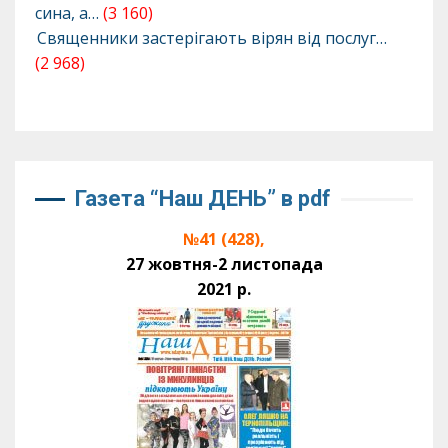
сина, а…
(3 160)
Священники застерігають вірян від послуг…
(2 968)
Газета “Наш ДЕНЬ” в pdf
№41 (428),
27 жовтня-2 листопада
2021 р.