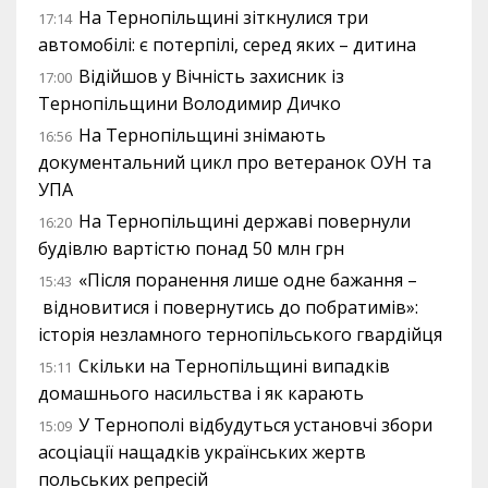
На Тернопільщині зіткнулися три
17:14
автомобілі: є потерпілі, серед яких – дитина
Відійшов у Вічність захисник із
17:00
Тернопільщини Володимир Дичко
На Тернопільщині знімають
16:56
документальний цикл про ветеранок ОУН та
УПА
На Тернопільщині державі повернули
16:20
будівлю вартістю понад 50 млн грн
«Після поранення лише одне бажання –
15:43
відновитися і повернутись до побратимів»:
історія незламного тернопільського гвардійця
Скільки на Тернопільщині випадків
15:11
домашнього насильства і як карають
У Тернополі відбудуться установчі збори
15:09
асоціації нащадків українських жертв
польських репресій