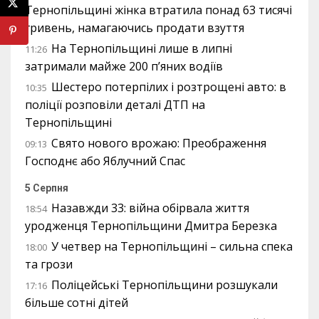
Тернопільщині жінка втратила понад 63 тисячі
гривень, намагаючись продати взуття
На Тернопільщині лише в липні
11:26
затримали майже 200 п’яних водіїв
Шестеро потерпілих і розтрощені авто: в
10:35
поліції розповіли деталі ДТП на
Тернопільщині
Свято нового врожаю: Преображення
09:13
Господнє або Яблучний Спас
5 Серпня
Назавжди 33: війна обірвала життя
18:54
уродженця Тернопільщини Дмитра Березка
У четвер на Тернопільщині – сильна спека
18:00
та грози
Поліцейські Тернопільщини розшукали
17:16
більше сотні дітей