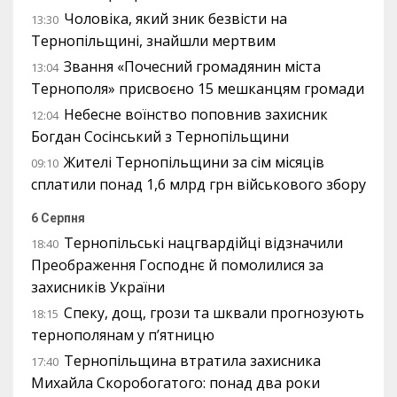
Чоловіка, який зник безвісти на
13:30
Тернопільщині, знайшли мертвим
Звання «Почесний громадянин міста
13:04
Тернополя» присвоєно 15 мешканцям громади
Небесне воїнство поповнив захисник
12:04
Богдан Сосінський з Тернопільщини
Жителі Тернопільщини за сім місяців
09:10
сплатили понад 1,6 млрд грн військового збору
6 Серпня
Тернопільські нацгвардійці відзначили
18:40
Преображення Господнє й помолилися за
захисників України
Спеку, дощ, грози та шквали прогнозують
18:15
тернополянам у п’ятницю
Тернопільщина втратила захисника
17:40
Михайла Скоробогатого: понад два роки