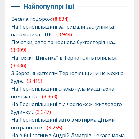
Найпопулярніші
Весела подорож
(8 834)
На Тернопільщині затримали заступника
начальника ТЦК…
(3 944)
Печатки, авто та чорнова бухгалтерія: на…
(3 909)
На пляжі “Циганка” в Тернополі втопилася…
(3 436)
З березня жителям Тернопільщини не можна
буде…
(3 415)
На Тернопільщині спалахнула масштабна
пожежа на…
(3 363)
На Тернопільщині під час пожежі житлового
будинку…
(3 347)
На Тернопільщині авто з чотирма дітьми
потрапило в…
(3 255)
На війні загинув Андрій Дмитрів: чекала мама