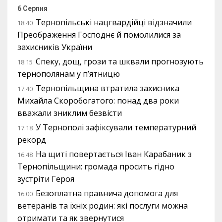
6 Серпня
Тернопільські нацгвардійці відзначили
18:40
Преображення Господнє й помолилися за
захисників України
Спеку, дощ, грози та шквали прогнозують
18:15
тернополянам у п’ятницю
Тернопільщина втратила захисника
17:40
Михайла Скоробогатого: понад два роки
вважали зниклим безвісти
У Тернополі зафіксували температурний
17:18
рекорд
На щиті повертається Іван Карабаник з
16:48
Тернопільщини: громада просить гідно
зустріти Героя
Безоплатна правнича допомога для
16:00
ветеранів та їхніх родин: які послуги можна
отримати та як звернутися