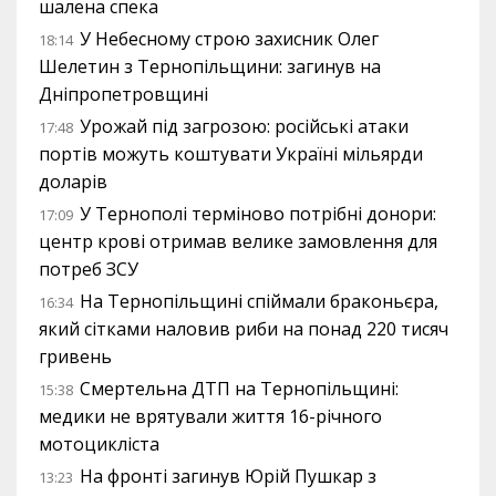
шалена спека
У Небесному строю захисник Олег
18:14
Шелетин з Тернопільщини: загинув на
Дніпропетровщині
Урожай під загрозою: російські атаки
17:48
портів можуть коштувати Україні мільярди
доларів
У Тернополі терміново потрібні донори:
17:09
центр крові отримав велике замовлення для
потреб ЗСУ
На Тернопільщині спіймали браконьєра,
16:34
який сітками наловив риби на понад 220 тисяч
гривень
Смертельна ДТП на Тернопільщині:
15:38
медики не врятували життя 16-річного
мотоцикліста
На фронті загинув Юрій Пушкар з
13:23