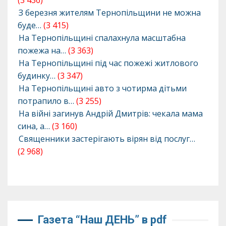
(3 436)
З березня жителям Тернопільщини не можна
буде…
(3 415)
На Тернопільщині спалахнула масштабна
пожежа на…
(3 363)
На Тернопільщині під час пожежі житлового
будинку…
(3 347)
На Тернопільщині авто з чотирма дітьми
потрапило в…
(3 255)
На війні загинув Андрій Дмитрів: чекала мама
сина, а…
(3 160)
Священники застерігають вірян від послуг…
(2 968)
Газета “Наш ДЕНЬ” в pdf