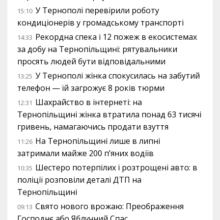
У Тернополі перевірили роботу
15:10
кондиціонерів у громадському транспорті
Рекордна спека і 12 пожеж в екосистемах
14:33
за добу на Тернопільщині: рятувальники
просять людей бути відповідальними
У Тернополі жінка спокусилась на забутий
13:25
телефон — їй загрожує 8 років тюрми
Шахрайство в інтернеті: на
12:31
Тернопільщині жінка втратила понад 63 тисячі
гривень, намагаючись продати взуття
На Тернопільщині лише в липні
11:26
затримали майже 200 п’яних водіїв
Шестеро потерпілих і розтрощені авто: в
10:35
поліції розповіли деталі ДТП на
Тернопільщині
Свято нового врожаю: Преображення
09:13
Господнє або Яблучний Спас