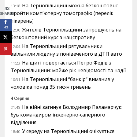
На Тернопільщині можна безкоштовно
13:18
43
пройти комп’ютерну томографію (перелік
SHARES
лікарень)
43
Жителів Тернопільщини запрошують на
12:30
безкоштовний курс з нацспротиву
На Тернопільщині рятувальники
12:04
звільнили людину з понівеченого в ДТП авто
На щиті повертається Петро Федів з
11:23
Тернопільщини: майже рік невідомості та надії
На Тернопільщині “банкір” виманив у
10:31
чоловіка понад 35 тисяч гривень
4 Серпня
На війні загинув Володимир Паламарчук:
21:45
був командиром інженерно-саперного
відділення
У середу на Тернопільщині очікується
18:40