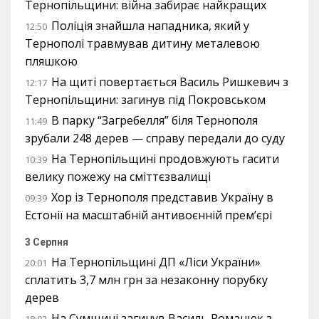
Тернопільщини: війна забирає найкращих
Поліція знайшла нападника, який у
12:50
Тернополі травмував дитину металевою
пляшкою
На щиті повертається Василь Ришкевич з
12:17
Тернопільщини: загинув під Покровськом
В парку “Загребелля” біля Тернополя
11:49
зрубали 248 дерев — справу передали до суду
На Тернопільщині продовжують гасити
10:39
велику пожежу на сміттєзвалищі
Хор із Тернополя представив Україну в
09:39
Естонії на масштабній антивоєнній прем’єрі
3 Серпня
На Тернопільщині ДП «Ліси України»
20:01
сплатить 3,7 млн грн за незаконну порубку
дерев
На Сумщині загинув Василь Романюк з