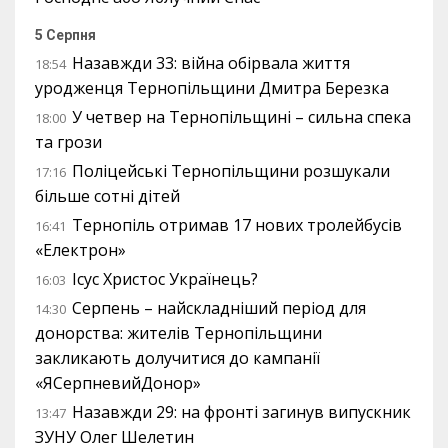
5 Серпня
Назавжди 33: війна обірвала життя
18:54
уродженця Тернопільщини Дмитра Березка
У четвер на Тернопільщині – сильна спека
18:00
та грози
Поліцейські Тернопільщини розшукали
17:16
більше сотні дітей
Тернопіль отримав 17 нових тролейбусів
16:41
«Електрон»
Ісус Христос Українець?
16:03
Серпень – найскладніший період для
14:30
донорства: жителів Тернопільщини
закликають долучитися до кампанії
«ЯСерпневийДонор»
Назавжди 29: на фронті загинув випускник
13:47
ЗУНУ Олег Шелетин