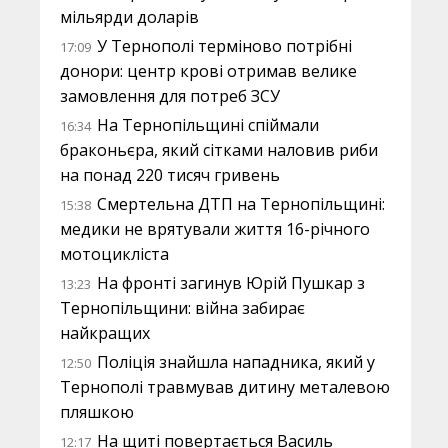
мільярди доларів
У Тернополі терміново потрібні
17:09
донори: центр крові отримав велике
замовлення для потреб ЗСУ
На Тернопільщині спіймали
16:34
браконьєра, який сітками наловив риби
на понад 220 тисяч гривень
Смертельна ДТП на Тернопільщині:
15:38
медики не врятували життя 16-річного
мотоцикліста
На фронті загинув Юрій Пушкар з
13:23
Тернопільщини: війна забирає
найкращих
Поліція знайшла нападника, який у
12:50
Тернополі травмував дитину металевою
пляшкою
На щиті повертається Василь
12:17