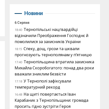
Новини
6 Серпня
Тернопільські нацгвардійці
18:40
відзначили Преображення Господнє й
помолилися за захисників України
Спеку, дощ, грози та шквали
18:15
прогнозують тернополянам у п’ятницю
Тернопільщина втратила захисника
17:40
Михайла Скоробогатого: понад два роки
вважали зниклим безвісти
У Тернополі зафіксували
17:18
температурний рекорд
На щиті повертається Іван
16:48
Карабаник з Тернопільщини: громада
просить гідно зустріти Героя