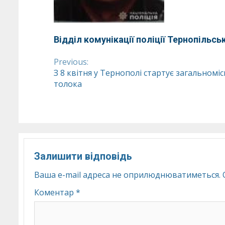
Відділ комунікації поліції Тернопільськ
Previous:
Continue
З 8 квітня у Тернополі стартує загальномі
толока
Reading
Залишити відповідь
Ваша e-mail адреса не оприлюднюватиметься.
Коментар
*