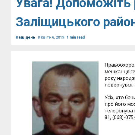
Увага! Допоможіть
Заліщицького райо
Наш день
8 Квітня, 2019
1 min read
Правоохорон
мешканця се
року народж
повернувся.
Усіх, хто ба
про його мо
телефонувати
81, (068)-075