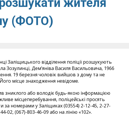
 розшукати жителя
ну (ФОТО)
ці Заліщицького відділення поліції розшукують
ла Зозулинці, Дем’яніва Василя Васильовича, 1966
ення. 19 березня чоловік вийшов з дому та не
 Його місце знаходження невідоме.
чив зниклого або володіє будь-якою інформацією
жливе місцеперебування, поліцейські просять
 за номерами у Заліщиках (03554) 2-12-45, 2-27-
-44-02, (067)-803-46-09 або на лінію «102».