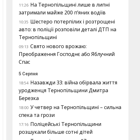
На Тернопільщині лише в липні
11:26
затримали майже 200 п’яних водіїв
Шестеро потерпілих і розтрощені
10:35
авто: в поліції розповіли деталі ДТП на
Тернопільщині
Свято нового врожаю:
09:13
Преображення Господнє або Яблучний
Спас
5 Серпня
Назавжди 33: війна обірвала життя
18:54
уродженця Тернопільщини Дмитра
Березка
У четвер на Тернопільщині – сильна
18:00
спека та грози
Поліцейські Тернопільщини
17:16
розшукали більше сотні дітей