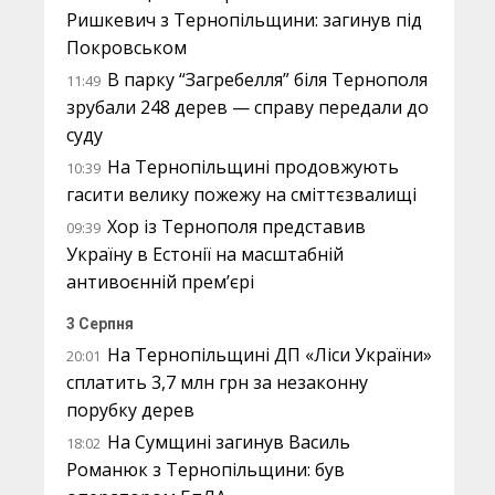
Ришкевич з Тернопільщини: загинув під
Покровськом
В парку “Загребелля” біля Тернополя
11:49
зрубали 248 дерев — справу передали до
суду
На Тернопільщині продовжують
10:39
гасити велику пожежу на сміттєзвалищі
Хор із Тернополя представив
09:39
Україну в Естонії на масштабній
антивоєнній прем’єрі
3 Серпня
На Тернопільщині ДП «Ліси України»
20:01
сплатить 3,7 млн грн за незаконну
порубку дерев
На Сумщині загинув Василь
18:02
Романюк з Тернопільщини: був