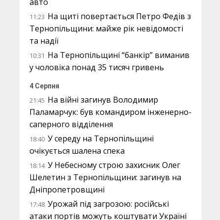
авто
На щиті повертається Петро Федів з
11:23
Тернопільщини: майже рік невідомості
та надії
На Тернопільщині “банкір” виманив
10:31
у чоловіка понад 35 тисяч гривень
4 Серпня
На війні загинув Володимир
21:45
Паламарчук: був командиром інженерно-
саперного відділення
У середу на Тернопільщині
18:40
очікується шалена спека
У Небесному строю захисник Олег
18:14
Шелетин з Тернопільщини: загинув на
Дніпропетровщині
Урожай під загрозою: російські
17:48
атаки портів можуть коштувати Україні