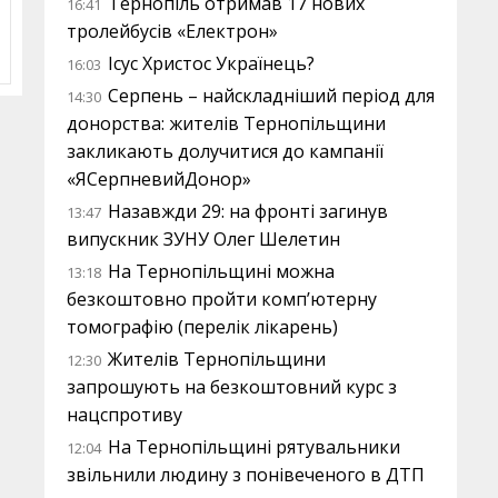
Тернопіль отримав 17 нових
16:41
тролейбусів «Електрон»
Ісус Христос Українець?
16:03
Серпень – найскладніший період для
14:30
донорства: жителів Тернопільщини
закликають долучитися до кампанії
«ЯСерпневийДонор»
Назавжди 29: на фронті загинув
13:47
випускник ЗУНУ Олег Шелетин
На Тернопільщині можна
13:18
безкоштовно пройти комп’ютерну
томографію (перелік лікарень)
Жителів Тернопільщини
12:30
запрошують на безкоштовний курс з
нацспротиву
На Тернопільщині рятувальники
12:04
звільнили людину з понівеченого в ДТП