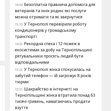
Безоплатна правнича допомога для
16:00
ветеранів та їхніх родин: які послуги
можна отримати та як звернутися
У Тернополі перевірили роботу
15:10
кондиціонерів у громадському
транспорті
Рекордна спека і 12 пожеж в
14:33
екосистемах за добу на Тернопільщині:
рятувальники просять людей бути
відповідальними
У Тернополі жінка спокусилась на
13:25
забутий телефон — їй загрожує 8 років
тюрми
Шахрайство в інтернеті: на
12:31
Тернопільщині жінка втратила понад 63
тисячі гривень, намагаючись продати
взуття