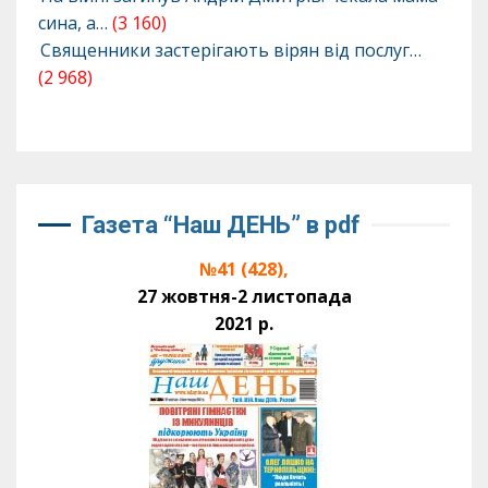
сина, а…
(3 160)
Священники застерігають вірян від послуг…
(2 968)
Газета “Наш ДЕНЬ” в pdf
№41 (428),
27 жовтня-2 листопада
2021 р.