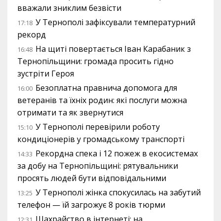
вважали зниклим безвісти
У Тернополі зафіксували температурний
17:18
рекорд
На щиті повертається Іван Карабаник з
16:48
Тернопільщини: громада просить гідно
зустріти Героя
Безоплатна правнича допомога для
16:00
ветеранів та їхніх родин: які послуги можна
отримати та як звернутися
У Тернополі перевірили роботу
15:10
кондиціонерів у громадському транспорті
Рекордна спека і 12 пожеж в екосистемах
14:33
за добу на Тернопільщині: рятувальники
просять людей бути відповідальними
У Тернополі жінка спокусилась на забутий
13:25
телефон — їй загрожує 8 років тюрми
Шахрайство в інтернеті: на
12:31