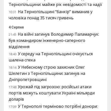
Тернопільщини: майже рік невідомості та надії
На Тернопільщині “банкір” виманив у
10:31
чоловіка понад 35 тисяч гривень
4 Серпня
На війні загинув Володимир Паламарчук:
21:45
був командиром інженерно-саперного
відділення
У середу на Тернопільщині очікується
18:40
шалена спека
У Небесному строю захисник Олег
18:14
Шелетин з Тернопільщини: загинув на
Дніпропетровщині
Урожай під загрозою: російські атаки
17:48
портів можуть коштувати Україні мільярди
доларів
У Тернополі терміново потрібні донори:
17:09