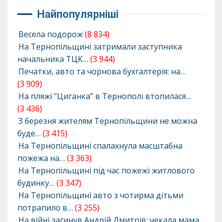
Найпопулярніші
Весела подорож
(8 834)
На Тернопільщині затримали заступника
начальника ТЦК…
(3 944)
Печатки, авто та чорнова бухгалтерія: на…
(3 909)
На пляжі “Циганка” в Тернополі втопилася…
(3 436)
З березня жителям Тернопільщини не можна
буде…
(3 415)
На Тернопільщині спалахнула масштабна
пожежа на…
(3 363)
На Тернопільщині під час пожежі житлового
будинку…
(3 347)
На Тернопільщині авто з чотирма дітьми
потрапило в…
(3 255)
На війні загинув Андрій Дмитрів: чекала мама