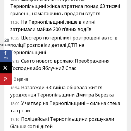
Тернопільщині жінка втратила понад 63 тисячі
гривень, намагаючись продати взуття
На Тернопільщині лише в липні
11:26
затримали майже 200 п’яних водіїв
Шестеро потерпілих і розтрощені авто: в
10:35
20
поліції розповіли деталі ДТП на
SHARES
Тернопільщині
20
Свято нового врожаю: Преображення
09:13
Господнє або Яблучний Спас
5 Серпня
Назавжди 33: війна обірвала життя
18:54
уродженця Тернопільщини Дмитра Березка
У четвер на Тернопільщині – сильна спека
18:00
та грози
Поліцейські Тернопільщини розшукали
17:16
більше сотні дітей