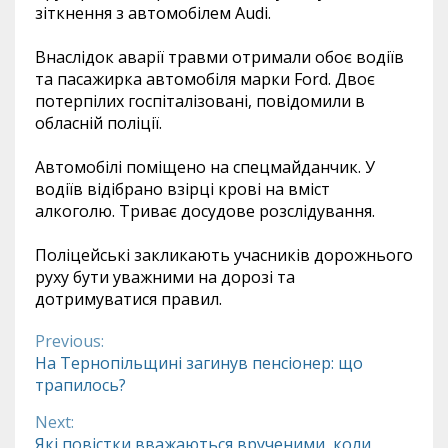
зіткнення з автомобілем Audi.
Внаслідок аварії травми отримали обоє водіїв
та пасажирка автомобіля марки Ford. Двоє
потерпілих госпіталізовані, повідомили в
обласній поліції.
Автомобілі поміщено на спецмайданчик. У
водіїв відібрано взірці крові на вміст
алкоголю. Триває досудове розслідування.
Поліцейські закликають учасників дорожнього
руху бути уважними на дорозі та
дотримуватися правил.
Previous:
Continue
На Тернопільщині загинув пенсіонер: що
трапилось?
Reading
Next:
Які повістки вважаються врученими, коли