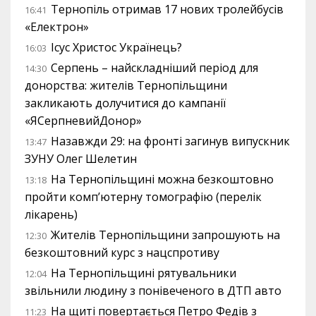
Тернопіль отримав 17 нових тролейбусів
16:41
«Електрон»
Ісус Христос Українець?
16:03
Серпень – найскладніший період для
14:30
донорства: жителів Тернопільщини
закликають долучитися до кампанії
«ЯСерпневийДонор»
Назавжди 29: на фронті загинув випускник
13:47
ЗУНУ Олег Шелетин
На Тернопільщині можна безкоштовно
13:18
пройти комп’ютерну томографію (перелік
лікарень)
Жителів Тернопільщини запрошують на
12:30
безкоштовний курс з нацспротиву
На Тернопільщині рятувальники
12:04
звільнили людину з понівеченого в ДТП авто
На щиті повертається Петро Федів з
11:23