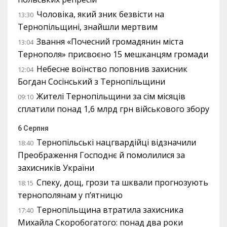
Чоловіка, який зник безвісти на
13:30
Тернопільщині, знайшли мертвим
Звання «Почесний громадянин міста
13:04
Тернополя» присвоєно 15 мешканцям громади
Небесне воїнство поповнив захисник
12:04
Богдан Сосінський з Тернопільщини
Жителі Тернопільщини за сім місяців
09:10
сплатили понад 1,6 млрд грн військового збору
6 Серпня
Тернопільські нацгвардійці відзначили
18:40
Преображення Господнє й помолилися за
захисників України
Спеку, дощ, грози та шквали прогнозують
18:15
тернополянам у п’ятницю
Тернопільщина втратила захисника
17:40
Михайла Скоробогатого: понад два роки