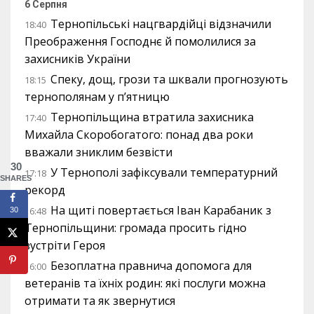
6 Серпня
Тернопільські нацгвардійці відзначили
18:40
Преображення Господнє й помолилися за
захисників України
Спеку, дощ, грози та шквали прогнозують
18:15
тернополянам у п’ятницю
Тернопільщина втратила захисника
17:40
Михайла Скоробогатого: понад два роки
вважали зниклим безвісти
30
У Тернополі зафіксували температурний
17:18
SHARES
рекорд
На щиті повертається Іван Карабаник з
16:48
30
Тернопільщини: громада просить гідно
зустріти Героя
Безоплатна правнича допомога для
16:00
ветеранів та їхніх родин: які послуги можна
отримати та як звернутися