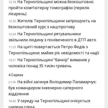
На Тернопільщині можна безкоштовно
13:18
пройти комп’ютерну томографію (перелік
лікарень)
Жителів Тернопільщини запрошують на
12:30
безкоштовний курс з нацспротиву
На Тернопільщині рятувальники
12:04
звільнили людину з понівеченого в ДТП авто
На щиті повертається Петро Федів з
11:23
Тернопільщини: майже рік невідомості та надії
На Тернопільщині “банкір” виманив у
10:31
чоловіка понад 35 тисяч гривень
4 Серпня
На війні загинув Володимир Паламарчук:
21:45
був командиром інженерно-саперного
відділення
У середу на Тернопільщині очікується
18:40
шалена спека