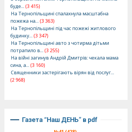
буде…
(3 415)
На Тернопільщині спалахнула масштабна
пожежа на…
(3 363)
На Тернопільщині під час пожежі житлового
будинку…
(3 347)
На Тернопільщині авто з чотирма дітьми
потрапило в…
(3 255)
На війні загинув Андрій Дмитрів: чекала мама
сина, а…
(3 160)
Священники застерігають вірян від послуг…
(2 968)
Газета “Наш ДЕНЬ” в pdf
№41 (428),