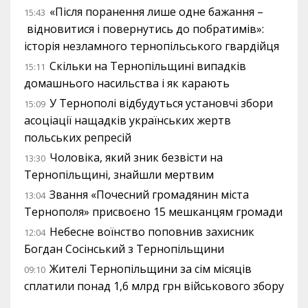
«Після поранення лише одне бажання –
15:43
відновитися і повернутись до побратимів»:
історія незламного тернопільського гвардійця
Скільки на Тернопільщині випадків
15:11
домашнього насильства і як карають
У Тернополі відбудуться установчі збори
15:09
асоціації нащадків українських жертв
польських репресій
Чоловіка, який зник безвісти на
13:30
Тернопільщині, знайшли мертвим
Звання «Почесний громадянин міста
13:04
Тернополя» присвоєно 15 мешканцям громади
Небесне воїнство поповнив захисник
12:04
Богдан Сосінський з Тернопільщини
Жителі Тернопільщини за сім місяців
09:10
сплатили понад 1,6 млрд грн військового збору