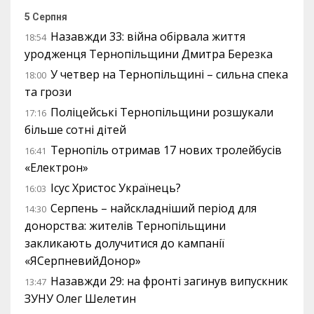
5 Серпня
Назавжди 33: війна обірвала життя
18:54
уродженця Тернопільщини Дмитра Березка
У четвер на Тернопільщині – сильна спека
18:00
та грози
Поліцейські Тернопільщини розшукали
17:16
більше сотні дітей
Тернопіль отримав 17 нових тролейбусів
16:41
«Електрон»
Ісус Христос Українець?
16:03
Серпень – найскладніший період для
14:30
донорства: жителів Тернопільщини
закликають долучитися до кампанії
«ЯСерпневийДонор»
Назавжди 29: на фронті загинув випускник
13:47
ЗУНУ Олег Шелетин