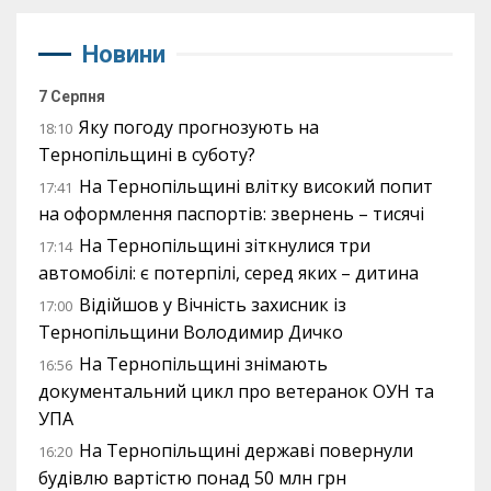
Новини
7 Серпня
Яку погоду прогнозують на
18:10
Тернопільщині в суботу?
На Тернопільщині влітку високий попит
17:41
на оформлення паспортів: звернень – тисячі
На Тернопільщині зіткнулися три
17:14
автомобілі: є потерпілі, серед яких – дитина
Відійшов у Вічність захисник із
17:00
Тернопільщини Володимир Дичко
На Тернопільщині знімають
16:56
документальний цикл про ветеранок ОУН та
УПА
На Тернопільщині державі повернули
16:20
будівлю вартістю понад 50 млн грн