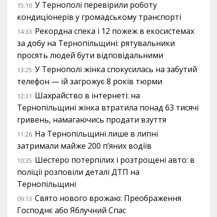
У Тернополі перевірили роботу
15:10
кондиціонерів у громадському транспорті
Рекордна спека і 12 пожеж в екосистемах
14:33
за добу на Тернопільщині: рятувальники
просять людей бути відповідальними
У Тернополі жінка спокусилась на забутий
13:25
телефон — їй загрожує 8 років тюрми
Шахрайство в інтернеті: на
12:31
Тернопільщині жінка втратила понад 63 тисячі
гривень, намагаючись продати взуття
На Тернопільщині лише в липні
11:26
затримали майже 200 п’яних водіїв
Шестеро потерпілих і розтрощені авто: в
10:35
поліції розповіли деталі ДТП на
Тернопільщині
Свято нового врожаю: Преображення
09:13
Господнє або Яблучний Спас