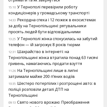
отримати та як звернутися
У Тернополі перевірили роботу
15:10
кондиціонерів у громадському транспорті
Рекордна спека і 12 пожеж в екосистемах
14:33
за добу на Тернопільщині: рятувальники
просять людей бути відповідальними
У Тернополі жінка спокусилась на забутий
13:25
телефон — їй загрожує 8 років тюрми
Шахрайство в інтернеті: на
12:31
Тернопільщині жінка втратила понад 63 тисячі
гривень, намагаючись продати взуття
На Тернопільщині лише в липні
11:26
затримали майже 200 п’яних водіїв
Шестеро потерпілих і розтрощені авто: в
10:35
поліції розповіли деталі ДТП на
Тернопільщині
Свято нового врожаю: Преображення
09:13