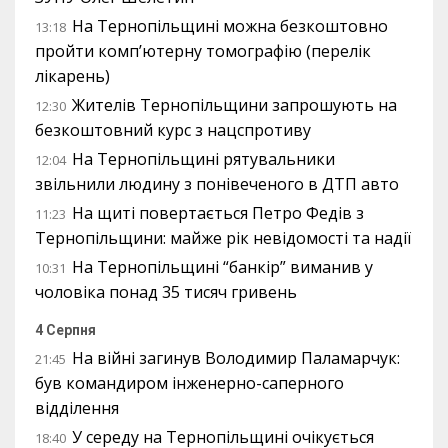
На Тернопільщині можна безкоштовно
13:18
пройти комп’ютерну томографію (перелік
лікарень)
Жителів Тернопільщини запрошують на
12:30
безкоштовний курс з нацспротиву
На Тернопільщині рятувальники
12:04
звільнили людину з понівеченого в ДТП авто
На щиті повертається Петро Федів з
11:23
Тернопільщини: майже рік невідомості та надії
На Тернопільщині “банкір” виманив у
10:31
чоловіка понад 35 тисяч гривень
4 Серпня
На війні загинув Володимир Паламарчук:
21:45
був командиром інженерно-саперного
відділення
У середу на Тернопільщині очікується
18:40