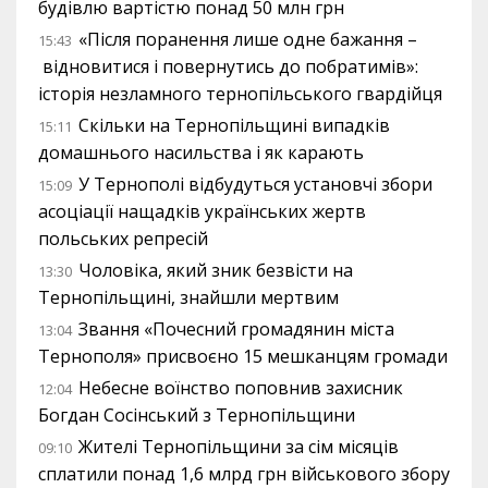
будівлю вартістю понад 50 млн грн
«Після поранення лише одне бажання –
15:43
відновитися і повернутись до побратимів»:
історія незламного тернопільського гвардійця
Скільки на Тернопільщині випадків
15:11
домашнього насильства і як карають
У Тернополі відбудуться установчі збори
15:09
асоціації нащадків українських жертв
польських репресій
Чоловіка, який зник безвісти на
13:30
Тернопільщині, знайшли мертвим
Звання «Почесний громадянин міста
13:04
Тернополя» присвоєно 15 мешканцям громади
Небесне воїнство поповнив захисник
12:04
Богдан Сосінський з Тернопільщини
Жителі Тернопільщини за сім місяців
09:10
сплатили понад 1,6 млрд грн військового збору