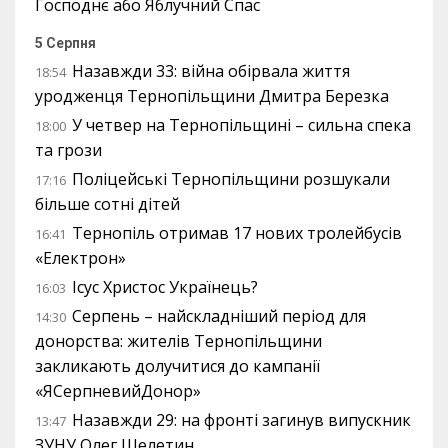
Господнє або Яблучний Спас
5 Серпня
Назавжди 33: війна обірвала життя
18:54
уродженця Тернопільщини Дмитра Березка
У четвер на Тернопільщині – сильна спека
18:00
та грози
Поліцейські Тернопільщини розшукали
17:16
більше сотні дітей
Тернопіль отримав 17 нових тролейбусів
16:41
«Електрон»
Ісус Христос Українець?
16:03
Серпень – найскладніший період для
14:30
донорства: жителів Тернопільщини
закликають долучитися до кампанії
«ЯСерпневийДонор»
Назавжди 29: на фронті загинув випускник
13:47
ЗУНУ Олег Шелетин