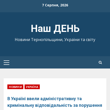
Skip
7 Серпня, 2026
to
content
Наш ДЕНЬ
Новини Тернопільщини, України та світу
Primary
Menu
НОВИНИ
УКРАЇНА
В Україні ввели адміністративну та
кримінальну відповідальність за порушення