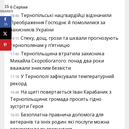
15
6 Серпня
SHARES
Тернопільські нацгвардійці відзначили
18:40
Преображення Господнє й помолилися за
15
захисників України
Спеку, дощ, грози та шквали прогнозують
18:15
тернополянам у п’ятницю
Тернопільщина втратила захисника
17:40
Михайла Скоробогатого: понад два роки
вважали зниклим безвісти
У Тернополі зафіксували температурний
17:18
рекорд
На щиті повертається Іван Карабаник з
16:48
Тернопільщини: громада просить гідно
зустріти Героя
Безоплатна правнича допомога для
16:00
ветеранів та їхніх родин: які послуги можна