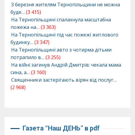
З березня жителям Тернопільщини не можна
буде…
(3 415)
На Тернопільщині спалахнула масштабна
пожежа на…
(3 363)
На Тернопільщині під час пожежі житлового
будинку…
(3 347)
На Тернопільщині авто з чотирма дітьми
потрапило в…
(3 255)
На війні загинув Андрій Дмитрів: чекала мама
сина, а…
(3 160)
Священники застерігають вірян від послуг…
(2 968)
Газета “Наш ДЕНЬ” в pdf