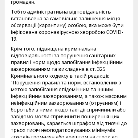
громадян.
Тобто адміністративна відповідальність
встановлена за самовільне залишення місця
обсервації (карантину) особою, яка може бути
інфікована коронавірусною хворобою COVID-
19.
Крім того, підвищена кримінальна
відповідальності за порушення санітарних
правил і норм щодо запобігання інфекційним
захворюванням та викладена в ст. 325
Кримінального кодексу в такій редакції:
“Порушення правил та норм, встановлених з
метою запобігання епідемічним та іншим
інфекційним захворюванням, а також масовим
неінфекційним захворюванням (отруєнням) і
боротьби з ними, якщо такі дії спричинили або
завідомо могли спричинити поширення цих
захворювань, карається штрафом від тисячі до
трьох тисяч неоподатковуваних мінімумів
доходів громадян або арештом на строк до