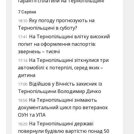
гарантії сплатили на Тернопільщині
7 Серпня
Яку погоду прогнозують на
18:10
Тернопільщині в суботу?
На Тернопільщині влітку високий
17:41
попит на оформлення паспортів:
звернень – тисячі
На Тернопільщині зіткнулися три
17:14
автомобілі: є потерпілі, серед яких –
дитина
Відійшов у Вічність захисник із
17:00
Тернопільщини Володимир Дичко
На Тернопільщині знімають
16:56
документальний цикл про ветеранок
ОУН та УПА
На Тернопільщині державі
16:20
повернули будівлю вартістю понад 50