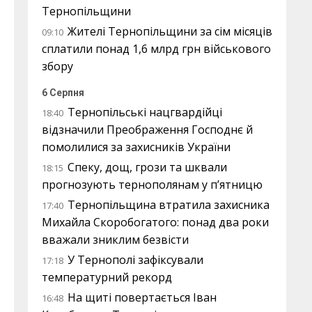
Тернопільщини
Жителі Тернопільщини за сім місяців
09:10
сплатили понад 1,6 млрд грн військового
збору
6 Серпня
Тернопільські нацгвардійці
18:40
відзначили Преображення Господнє й
помолилися за захисників України
Спеку, дощ, грози та шквали
18:15
прогнозують тернополянам у п’ятницю
Тернопільщина втратила захисника
17:40
Михайла Скоробогатого: понад два роки
вважали зниклим безвісти
У Тернополі зафіксували
17:18
температурний рекорд
На щиті повертається Іван
16:48