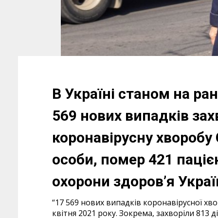
В Україні станом на ра
569 нових випадків за
коронавірусну хворобу 
особи, помер 421 паціє
охорони здоров’я Укра
“17 569 нових випадків коронавірусної хво
квітня 2021 року. Зокрема, захворіли 813 