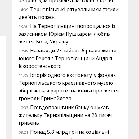
аварію: 3,48 проміле алкоголю в крові
Тернопільські рятувальники гасили
14:39
дев’ять пожеж
На Тернопільщині попрощалися із
13:50
захисником Юрієм Пушкарем: любив
життя, Бога, Україну
Назавжди 23: війна обірвала життя
12:49
юного Героя з Тернопільщини Андрія
Іскоростенського
Історія одного експонату: у фондах
11:35
Тернопільського краєзнавчого музею
зберігається раритетна книга про життя
громади Гримайлова
Псевдопрацівник банку ошукав
10:33
жительку Тернопільщини на 28 тисяч
гривень
Понад 5,8 млрд грн на соціальні
09:21