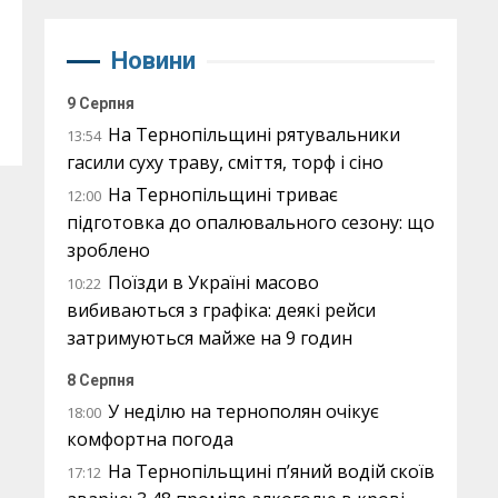
Новини
9 Серпня
На Тернопільщині рятувальники
13:54
гасили суху траву, сміття, торф і сіно
На Тернопільщині триває
12:00
підготовка до опалювального сезону: що
зроблено
Поїзди в Україні масово
10:22
вибиваються з графіка: деякі рейси
затримуються майже на 9 годин
8 Серпня
У неділю на тернополян очікує
18:00
комфортна погода
На Тернопільщині п’яний водій скоїв
17:12