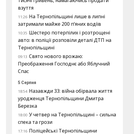
тисячі гривень, намагаючись продати
взуття
На Тернопільщині лише в липні
11:26
затримали майже 200 п’яних водіїв
Шестеро потерпілих і розтрощені
10:35
авто: в поліції розповіли деталі ДТП на
Тернопільщині
Свято нового врожаю:
09:13
Преображення Господнє або Яблучний
Спас
5 Серпня
Назавжди 33: війна обірвала життя
18:54
уродженця Тернопільщини Дмитра
Березка
У четвер на Тернопільщині – сильна
18:00
спека та грози
Поліцейські Тернопільщини
17:16