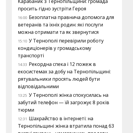
Карабаник з Тернопільщини: громада
просить гідно зустріти Героя
Безоплатна правнича допомога для
16:00
ветеранів та їхніх родин: які послуги
можна отримати та як звернутися
У Тернополі перевірили роботу
15:10
кондиціонерів у громадському
транспорті
Рекордна спека і 12 пожеж в
14:33
екосистемах за добу на Тернопільщині:
рятувальники просять людей бути
відповідальними
У Тернополі жінка спокусилась на
13:25
забутий телефон — їй загрожує 8 років
тюрми
Шахрайство в інтернеті: на
12:31
Тернопільщині жінка втратила понад 63