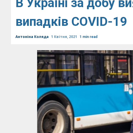
В Україні за добу в
випадків COVID-19
Антоніна Коляда
1 Квітня, 2021
1 min read