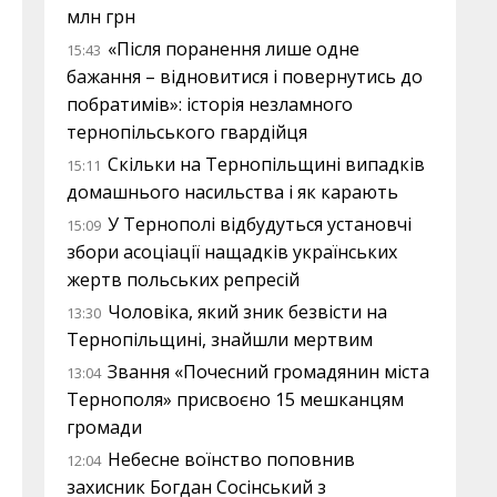
млн грн
«Після поранення лише одне
15:43
бажання – відновитися і повернутись до
побратимів»: історія незламного
тернопільського гвардійця
Скільки на Тернопільщині випадків
15:11
домашнього насильства і як карають
У Тернополі відбудуться установчі
15:09
збори асоціації нащадків українських
жертв польських репресій
Чоловіка, який зник безвісти на
13:30
Тернопільщині, знайшли мертвим
Звання «Почесний громадянин міста
13:04
Тернополя» присвоєно 15 мешканцям
громади
Небесне воїнство поповнив
12:04
захисник Богдан Сосінський з