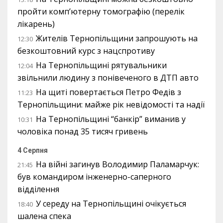
пройти комп’ютерну томографію (перелік
лікарень)
Жителів Тернопільщини запрошують на
12:30
безкоштовний курс з нацспротиву
На Тернопільщині рятувальники
12:04
звільнили людину з понівеченого в ДТП авто
На щиті повертається Петро Федів з
11:23
Тернопільщини: майже рік невідомості та надії
На Тернопільщині “банкір” виманив у
10:31
чоловіка понад 35 тисяч гривень
4 Серпня
На війні загинув Володимир Паламарчук:
21:45
був командиром інженерно-саперного
відділення
У середу на Тернопільщині очікується
18:40
шалена спека