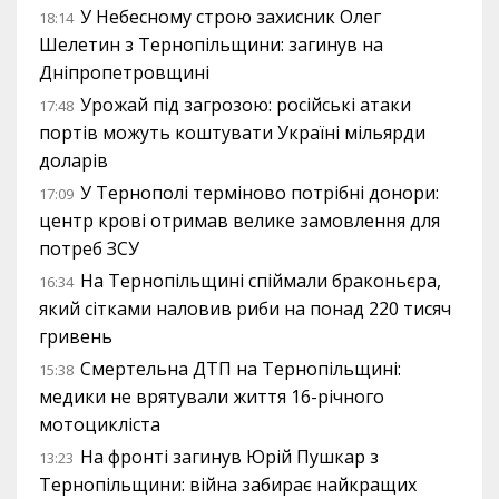
У Небесному строю захисник Олег
18:14
Шелетин з Тернопільщини: загинув на
Дніпропетровщині
Урожай під загрозою: російські атаки
17:48
портів можуть коштувати Україні мільярди
доларів
У Тернополі терміново потрібні донори:
17:09
центр крові отримав велике замовлення для
потреб ЗСУ
На Тернопільщині спіймали браконьєра,
16:34
який сітками наловив риби на понад 220 тисяч
гривень
Смертельна ДТП на Тернопільщині:
15:38
медики не врятували життя 16-річного
мотоцикліста
На фронті загинув Юрій Пушкар з
13:23
Тернопільщини: війна забирає найкращих