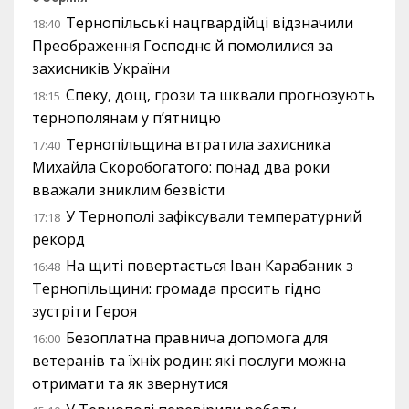
Тернопільські нацгвардійці відзначили
18:40
Преображення Господнє й помолилися за
захисників України
Спеку, дощ, грози та шквали прогнозують
18:15
тернополянам у п’ятницю
Тернопільщина втратила захисника
17:40
Михайла Скоробогатого: понад два роки
вважали зниклим безвісти
У Тернополі зафіксували температурний
17:18
рекорд
На щиті повертається Іван Карабаник з
16:48
Тернопільщини: громада просить гідно
зустріти Героя
Безоплатна правнича допомога для
16:00
ветеранів та їхніх родин: які послуги можна
отримати та як звернутися