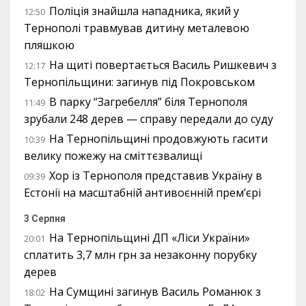
Поліція знайшла нападника, який у
12:50
Тернополі травмував дитину металевою
пляшкою
На щиті повертається Василь Ришкевич з
12:17
Тернопільщини: загинув під Покровськом
В парку “Загребелля” біля Тернополя
11:49
зрубали 248 дерев — справу передали до суду
На Тернопільщині продовжують гасити
10:39
велику пожежу на сміттєзвалищі
Хор із Тернополя представив Україну в
09:39
Естонії на масштабній антивоєнній прем’єрі
3 Серпня
На Тернопільщині ДП «Ліси України»
20:01
сплатить 3,7 млн грн за незаконну порубку
дерев
На Сумщині загинув Василь Романюк з
18:02