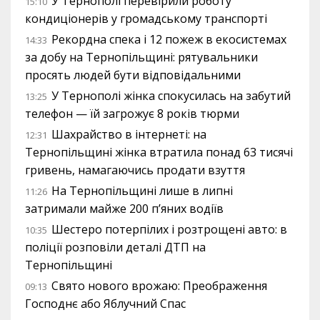
У Тернополі перевірили роботу
15:10
кондиціонерів у громадському транспорті
Рекордна спека і 12 пожеж в екосистемах
14:33
за добу на Тернопільщині: рятувальники
просять людей бути відповідальними
У Тернополі жінка спокусилась на забутий
13:25
телефон — їй загрожує 8 років тюрми
Шахрайство в інтернеті: на
12:31
Тернопільщині жінка втратила понад 63 тисячі
гривень, намагаючись продати взуття
На Тернопільщині лише в липні
11:26
затримали майже 200 п’яних водіїв
Шестеро потерпілих і розтрощені авто: в
10:35
поліції розповіли деталі ДТП на
Тернопільщині
Свято нового врожаю: Преображення
09:13
Господнє або Яблучний Спас