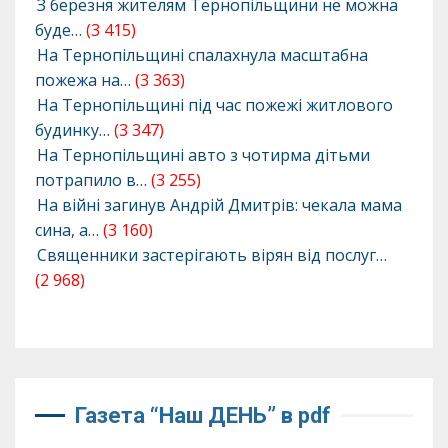
З березня жителям Тернопільщини не можна
буде…
(3 415)
На Тернопільщині спалахнула масштабна
пожежа на…
(3 363)
На Тернопільщині під час пожежі житлового
будинку…
(3 347)
На Тернопільщині авто з чотирма дітьми
потрапило в…
(3 255)
На війні загинув Андрій Дмитрів: чекала мама
сина, а…
(3 160)
Священники застерігають вірян від послуг…
(2 968)
Газета “Наш ДЕНЬ” в pdf