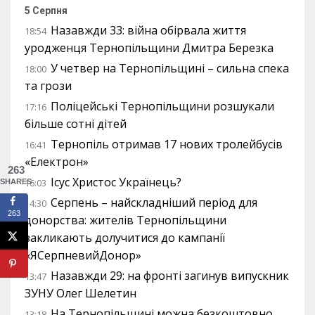
5 Серпня
Назавжди 33: війна обірвала життя
18:54
уродженця Тернопільщини Дмитра Березка
У четвер на Тернопільщині – сильна спека
18:00
та грози
Поліцейські Тернопільщини розшукали
17:16
більше сотні дітей
Тернопіль отримав 17 нових тролейбусів
16:41
«Електрон»
263
Ісус Христос Українець?
16:03
SHARES
Серпень – найскладніший період для
14:30
263
донорства: жителів Тернопільщини
закликають долучитися до кампанії
«ЯСерпневийДонор»
Назавжди 29: на фронті загинув випускник
13:47
ЗУНУ Олег Шелетин
На Тернопільщині можна безкоштовно
13:18