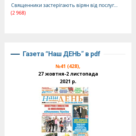
Священники застерігають вірян від послуг…
(2 968)
Газета “Наш ДЕНЬ” в pdf
№41 (428),
27 жовтня-2 листопада
2021 р.