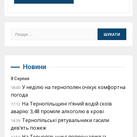
Пошук:
Новини
8 Серпня
У неділю на тернополян очікує комфортна
18:00
погода
На Тернопільщині п’яний водій скоїв
17:12
аварію: 3,48 проміле алкоголю в крові
Тернопільські рятувальники гасили
14:39
дев’ять пожеж
На Тернопільщині попрощалися із