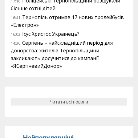
Поліцейські Тернопільщини розшукали
17:16
більше сотні дітей
Тернопіль отримав 17 нових тролейбусів
16:41
«Електрон»
Ісус Христос Українець?
16:03
Серпень – найскладніший період для
14:30
донорства: жителів Тернопільщини
закликають долучитися до кампанії
«ЯСерпневийДонор»
Читати всі новини
Найпопулярніші