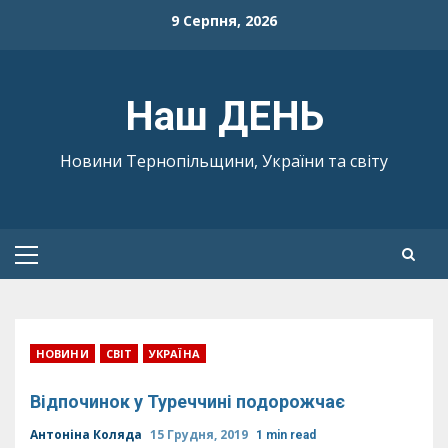
Skip
9 Серпня, 2026
to
content
Наш ДЕНЬ
Новини Тернопільщини, України та світу
Primary
Menu
НОВИНИ
СВІТ
УКРАЇНА
Відпочинок у Туреччині подорожчає
Антоніна Коляда
15 Грудня, 2019
1 min read