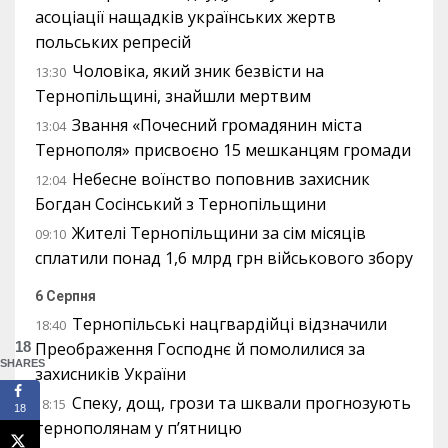
асоціації нащадків українських жертв
польських репресій
Чоловіка, який зник безвісти на
13:30
Тернопільщині, знайшли мертвим
Звання «Почесний громадянин міста
13:04
Тернополя» присвоєно 15 мешканцям громади
Небесне воїнство поповнив захисник
12:04
Богдан Сосінський з Тернопільщини
Жителі Тернопільщини за сім місяців
09:10
сплатили понад 1,6 млрд грн військового збору
6 Серпня
Тернопільські нацгвардійці відзначили
18:40
18
Преображення Господнє й помолилися за
SHARES
захисників України
Спеку, дощ, грози та шквали прогнозують
18:15
18
тернополянам у п’ятницю