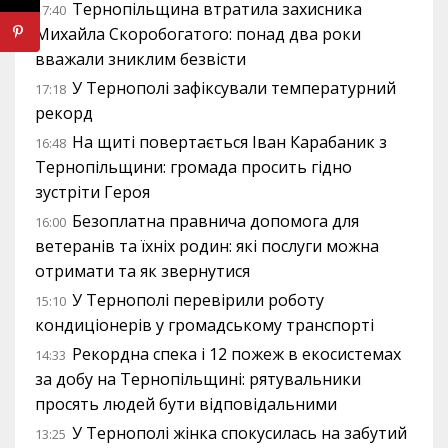
Тернопільщина втратила захисника
17:40
Михайла Скоробогатого: понад два роки
вважали зниклим безвісти
У Тернополі зафіксували температурний
17:18
рекорд
На щиті повертається Іван Карабаник з
16:48
Тернопільщини: громада просить гідно
зустріти Героя
Безоплатна правнича допомога для
16:00
ветеранів та їхніх родин: які послуги можна
отримати та як звернутися
У Тернополі перевірили роботу
15:10
кондиціонерів у громадському транспорті
Рекордна спека і 12 пожеж в екосистемах
14:33
за добу на Тернопільщині: рятувальники
просять людей бути відповідальними
У Тернополі жінка спокусилась на забутий
13:25