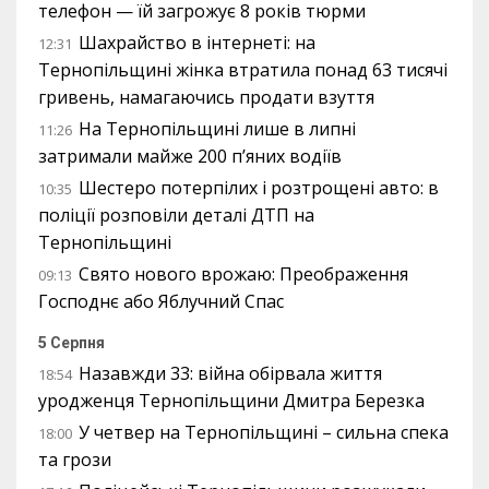
телефон — їй загрожує 8 років тюрми
Шахрайство в інтернеті: на
12:31
Тернопільщині жінка втратила понад 63 тисячі
гривень, намагаючись продати взуття
На Тернопільщині лише в липні
11:26
затримали майже 200 п’яних водіїв
Шестеро потерпілих і розтрощені авто: в
10:35
поліції розповіли деталі ДТП на
Тернопільщині
Свято нового врожаю: Преображення
09:13
Господнє або Яблучний Спас
5 Серпня
Назавжди 33: війна обірвала життя
18:54
уродженця Тернопільщини Дмитра Березка
У четвер на Тернопільщині – сильна спека
18:00
та грози