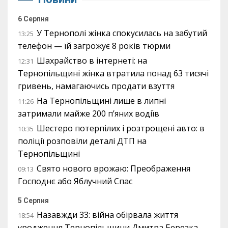
6 Серпня
У Тернополі жінка спокусилась на забутий
13:25
телефон — їй загрожує 8 років тюрми
Шахрайство в інтернеті: на
12:31
Тернопільщині жінка втратила понад 63 тисячі
гривень, намагаючись продати взуття
На Тернопільщині лише в липні
11:26
затримали майже 200 п’яних водіїв
Шестеро потерпілих і розтрощені авто: в
10:35
поліції розповіли деталі ДТП на
Тернопільщині
Свято нового врожаю: Преображення
09:13
Господнє або Яблучний Спас
5 Серпня
Назавжди 33: війна обірвала життя
18:54
уродженця Тернопільщини Дмитра Березка