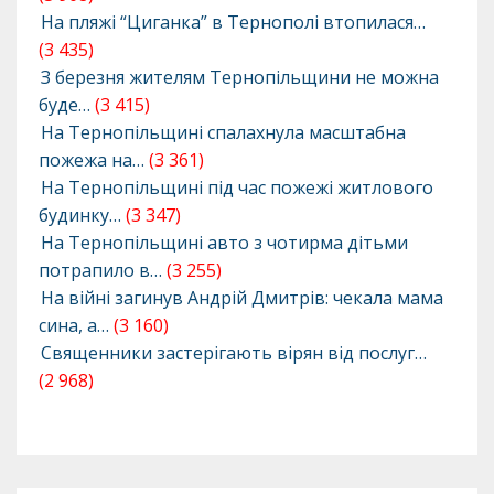
На пляжі “Циганка” в Тернополі втопилася…
(3 435)
З березня жителям Тернопільщини не можна
буде…
(3 415)
На Тернопільщині спалахнула масштабна
пожежа на…
(3 361)
На Тернопільщині під час пожежі житлового
будинку…
(3 347)
На Тернопільщині авто з чотирма дітьми
потрапило в…
(3 255)
На війні загинув Андрій Дмитрів: чекала мама
сина, а…
(3 160)
Священники застерігають вірян від послуг…
(2 968)