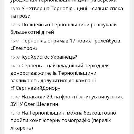
У четвер на Тернопільщині – сильна спека
18:00
та грози
Поліцейські Тернопільщини розшукали
17:16
більше сотні дітей
Тернопіль отримав 17 нових тролейбусів
16:41
«Електрон»
Ісус Христос Українець?
16:03
Серпень – найскладніший період для
14:30
донорства: жителів Тернопільщини
закликають долучитися до кампанії
«ЯСерпневийДонор»
Назавжди 29: на фронті загинув випускник
13:47
ЗУНУ Олег Шелетин
На Тернопільщині можна безкоштовно
13:18
пройти комп’ютерну томографію (перелік
лікарень)