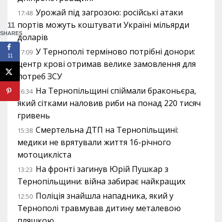
Урожай під загрозою: російські атаки
17:48
портів можуть коштувати Україні мільярди
11
SHARES
доларів
У Тернополі терміново потрібні донори:
17:09
11
центр крові отримав велике замовлення для
потреб ЗСУ
На Тернопільщині спіймали браконьєра,
16:34
який сітками наловив риби на понад 220 тисяч
гривень
Смертельна ДТП на Тернопільщині:
15:38
медики не врятували життя 16-річного
мотоцикліста
На фронті загинув Юрій Пушкар з
13:23
Тернопільщини: війна забирає найкращих
Поліція знайшла нападника, який у
12:50
Тернополі травмував дитину металевою
пляшкою