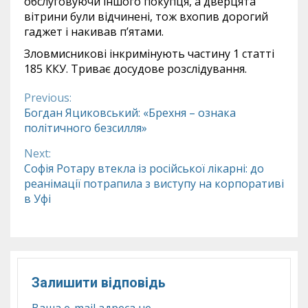
обслуговуючи іншого покупця, а дверцята
вітрини були відчинені, тож вхопив дорогий
гаджет і накивав п’ятами.
Зловмисникові інкримінують частину 1 статті
185 ККУ. Триває досудове розслідування.
Previous:
Continue
Богдан Яциковський: «Брехня – ознака
політичного безсилля»
Reading
Next:
Софія Ротару втекла із російської лікарні: до
реанімації потрапила з виступу на корпоративі
в Уфі
Залишити відповідь