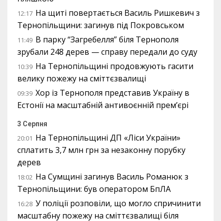
На щиті повертається Василь Ришкевич з
12:17
Тернопільщини: загинув під Покровськом
В парку “Загребелля” біля Тернополя
11:49
зрубали 248 дерев — справу передали до суду
На Тернопільщині продовжують гасити
10:39
велику пожежу на сміттєзвалищі
Хор із Тернополя представив Україну в
09:39
Естонії на масштабній антивоєнній прем’єрі
3 Серпня
На Тернопільщині ДП «Ліси України»
20:01
сплатить 3,7 млн грн за незаконну порубку
дерев
На Сумщині загинув Василь Романюк з
18:02
Тернопільщини: був оператором БпЛА
У поліції розповіли, що могло спричинити
16:28
масштабну пожежу на сміттєзвалищі біля