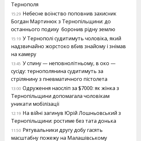
Тернополя
Небесне воїнство поповнив захисник
15:29
Богдан Мартинюк з Тернопільщини: до
останнього подиху боронив рідну землю
У Тернополі судитимуть чоловіка, який
15:19
надзвичайно жорстоко вбив знайому і знімав
на камеру
У спину — неповнолітньому, в око —
13:45
сусіду: тернополянина судитимуть за
стрілянину з пневматичного пістолета
Одруження наосліп за $7000: як жінка з
13:00
Тернопільщини допомагала чоловікам
уникати мобілізації
На війні загинув Юрій Лошньовський з
12:19
Тернопільщини: ростиме без тата донька
Рятувальники другу добу гасять
11:50
масштабну пожежу на Малашівському