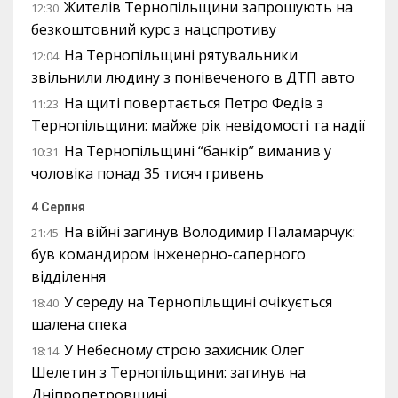
Жителів Тернопільщини запрошують на
12:30
безкоштовний курс з нацспротиву
На Тернопільщині рятувальники
12:04
звільнили людину з понівеченого в ДТП авто
На щиті повертається Петро Федів з
11:23
Тернопільщини: майже рік невідомості та надії
На Тернопільщині “банкір” виманив у
10:31
чоловіка понад 35 тисяч гривень
4 Серпня
На війні загинув Володимир Паламарчук:
21:45
був командиром інженерно-саперного
відділення
У середу на Тернопільщині очікується
18:40
шалена спека
У Небесному строю захисник Олег
18:14
Шелетин з Тернопільщини: загинув на
Дніпропетровщині