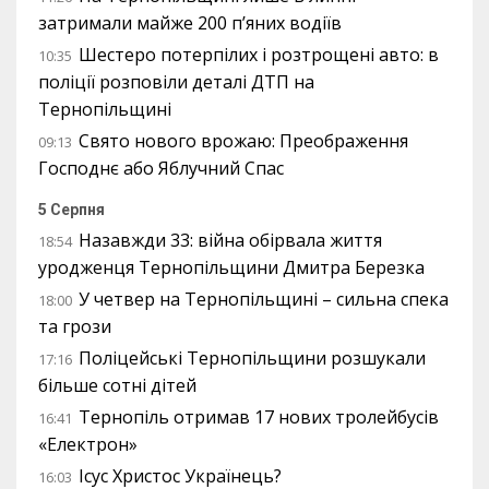
затримали майже 200 п’яних водіїв
Шестеро потерпілих і розтрощені авто: в
10:35
поліції розповіли деталі ДТП на
Тернопільщині
Свято нового врожаю: Преображення
09:13
Господнє або Яблучний Спас
5 Серпня
Назавжди 33: війна обірвала життя
18:54
уродженця Тернопільщини Дмитра Березка
У четвер на Тернопільщині – сильна спека
18:00
та грози
Поліцейські Тернопільщини розшукали
17:16
більше сотні дітей
Тернопіль отримав 17 нових тролейбусів
16:41
«Електрон»
Ісус Христос Українець?
16:03