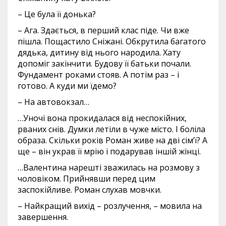
– Це була її донька?
– Ага. Здається, в перший клас піде. Чи вже
пішла. Пощастило Сніжані. Обкрутила багатого
дядька, дитину від нього народила. Хату
допоміг закінчити. Будову її батьки почали.
Фундамент роками стояв. А потім раз – і
готово. А куди ми їдемо?
– На автовокзал…
…Уночі вона прокидалася від неспокійних,
рваних снів. Думки летіли в чуже місто. І боліла
образа. Скільки років Роман живе на дві сім’ї? А
ще – він украв її мрію і подарував іншій жінці.
…Валентина нарешті зважилась на розмову з
чоловіком. Прийнявши перед цим
заспокійливе. Роман слухав мовчки.
– Найкращий вихід – розлучення, – мовила на
завершення.