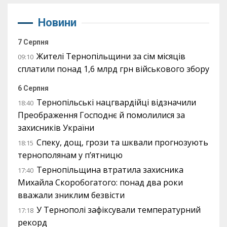
Новини
7 Серпня
Жителі Тернопільщини за сім місяців
09:10
сплатили понад 1,6 млрд грн військового збору
6 Серпня
Тернопільські нацгвардійці відзначили
18:40
Преображення Господнє й помолилися за
захисників України
Спеку, дощ, грози та шквали прогнозують
18:15
тернополянам у п’ятницю
Тернопільщина втратила захисника
17:40
Михайла Скоробогатого: понад два роки
вважали зниклим безвісти
У Тернополі зафіксували температурний
17:18
рекорд