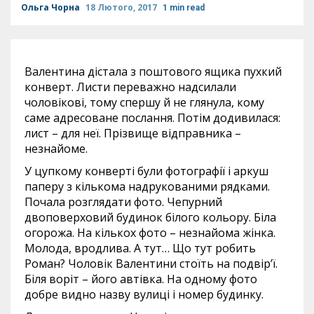
Ольга Чорна
18 Лютого, 2017
1 min read
Валентина дістала з поштового ящика пухкий
конверт. Листи переважно надсилали
чоловікові, тому спершу й не глянула, кому
саме адресоване послання. Потім додивилася:
лист – для неї. Прізвище відправника –
незнайоме.
У цупкому конверті були фотографії і аркуш
паперу з кількома надрукованими рядками.
Почала розглядати фото. Чепурний
двоповерховий будинок білого кольору. Біла
огорожа. На кількох фото – незнайома жінка.
Молода, вродлива. А тут… Що тут робить
Роман? Чоловік Валентини стоїть на подвір’ї.
Біля воріт – його автівка. На одному фото
добре видно назву вулиці і номер будинку.