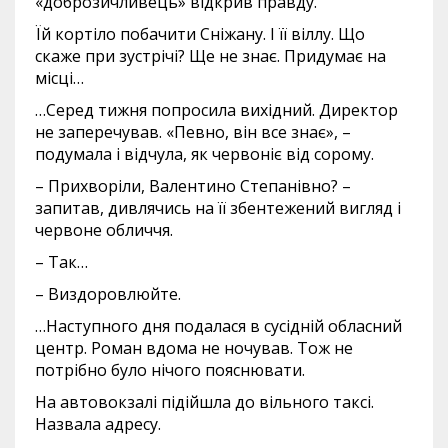
«доброзичливець» відкрив правду.
Їй кортіло побачити Сніжану. І її віллу. Що
скаже при зустрічі? Ще не знає. Придумає на
місці…
…Серед тижня попросила вихідний. Директор
не заперечував. «Певно, він все знає», –
подумала і відчула, як червоніє від сорому.
– Прихворіли, Валентино Степанівно? –
запитав, дивлячись на її збентежений вигляд і
червоне обличчя.
– Так…
– Виздоровлюйте.
…Наступного дня подалася в сусідній обласний
центр. Роман вдома не ночував. Тож не
потрібно було нічого пояснювати.
На автовокзалі підійшла до вільного таксі.
Назвала адресу.