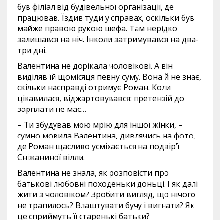
був філіал від будівельної організації, де
працював. Їздив туди у справах, оскільки був
майже правою рукою шефа. Там нерідко
залишався на ніч. Інколи затримувався на два-
три дні.
Валентина не дорікала чоловікові. А він
виділяв їй щомісяця певну суму. Вона й не знає,
скільки насправді отримує Роман. Коли
цікавилася, віджартовувався: претензій до
зарплати не має…
– Ти збудував мою мрію для іншої жінки, –
сумно мовила Валентина, дивлячись на фото,
де Роман щасливо усміхається на подвір’ї
Сніжаниної вілли.
Валентина не знала, як розповісти про
батькові любовні походеньки доньці. І як далі
жити з чоловіком? Зробити вигляд, що нічого
не трапилось? Влаштувати бучу і вигнати? Як
це сприймуть її старенькі батьки?