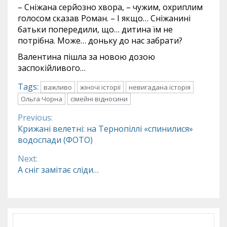
– Сніжана серйозно хвора, – чужим, охриплим
голосом сказав Роман. – І якщо… Сніжанині
батьки попередили, що… дитина їм не
потрібна. Може… доньку до нас забрати?
Валентина пішла за новою дозою
заспокійливого…
Tags:
важливо
жіночі історії
невигадана історія
Ольга Чорна
сімейні відносини
Previous:
Continue
Крижані велетні: на Тернопіллі «спинилися»
водоспади (ФОТО)
Reading
Next:
А сніг замітає сліди…