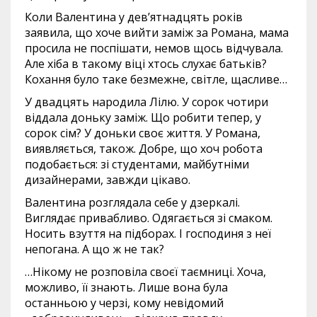
Коли Валентина у дев’ятнадцять років
заявила, що хоче вийти заміж за Романа, мама
просила не поспішати, немов щось відчувала.
Але хіба в такому віці хтось слухає батьків?
Кохання було таке безмежне, світле, щасливе…
У двадцять народила Лілю. У сорок чотири
віддала доньку заміж. Що робити тепер, у
сорок сім? У доньки своє життя. У Романа,
виявляється, також. Добре, що хоч робота
подобається: зі студентами, майбутніми
дизайнерами, завжди цікаво.
Валентина розглядала себе у дзеркалі.
Виглядає привабливо. Одягається зі смаком.
Носить взуття на підборах. І господиня з неї
непогана. А що ж не так?
…Нікому не розповіла своєї таємниці. Хоча,
можливо, її знають. Лише вона була
останньою у черзі, кому невідомий