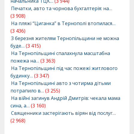
начальника ТЦК…
(3 944)
Печатки, авто та чорнова бухгалтерія: на…
(3 908)
На пляжі “Циганка” в Тернополі втопилася…
(3 436)
З березня жителям Тернопільщини не можна
буде…
(3 415)
На Тернопільщині спалахнула масштабна
пожежа на…
(3 363)
На Тернопільщині під час пожежі житлового
будинку…
(3 347)
На Тернопільщині авто з чотирма дітьми
потрапило в…
(3 255)
На війні загинув Андрій Дмитрів: чекала мама
сина, а…
(3 160)
Священники застерігають вірян від послуг…
(2 968)