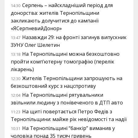
Серпень – найскладніший період для
14:30
донорства: жителів Тернопільщини
закликають долучитися до кампанії
«ЯСерпневийДонор»
Назавжди 29: на фронті загинув випускник
13:47
ЗУНУ Олег Шелетин
На Тернопільщині можна безкоштовно
13:18
пройти комп’ютерну томографію (перелік
лікарень)
Жителів Тернопільщини запрошують на
12:30
безкоштовний курс з нацспротиву
На Тернопільщині рятувальники
12:04
звільнили людину з понівеченого в ДТП авто
На щиті повертається Петро Федів з
11:23
Тернопільщини: майже рік невідомості та надії
На Тернопільщині “банкір” виманив у
10:31
чоловіка понад 35 тисяч гривень