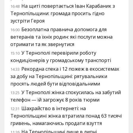
На щиті повертається Іван Карабаник з
16:48
Тернопільщини: громада просить гідно
зустріти Героя
Безоплатна правнича допомога для
16:00
ветеранів та їхніх родин: які послуги можна
отримати та як звернутися
У Тернополі перевірили роботу
15:10
кондиціонерів у громадському транспорті
Рекордна спека і 12 пожеж в екосистемах
14:33
за добу на Тернопільщині: рятувальники
просять людей бути відповідальними
У Тернополі жінка спокусилась на забутий
13:25
телефон — їй загрожує 8 років тюрми
Шахрайство в інтернеті: на
12:31
Тернопільщині жінка втратила понад 63 тисячі
гривень, намагаючись продати взуття
На Тернопільщині лише в липні
11:26