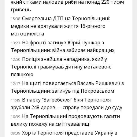
який сітками наловив риби на понад 220 тисяч
гривень
Смертельна ДТП на Тернопільщині:
15:38
медики не врятували життя 16-річного
мотоцикліста
На фронті загинув Юрій Пушкар з
13:23
Тернопільщини: війна забирає найкращих
Поліція знайшла нападника, який у
12:50
Тернополі травмував дитину металевою
пляшкою
На щиті повертається Василь Ришкевич з
12:17
Тернопільщини: загинув під Покровськом
В парку “Загребелля” біля Тернополя
11:49
зрубали 248 дерев — справу передали до суду
На Тернопільщині продовжують гасити
10:39
велику пожежу на сміттєзвалищі
Хор із Тернополя представив Україну в
09:39