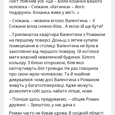
Лист пояснив усе. «Це – вілла коханки вашого
чоловіка – Сніжани. «Хатинка» – його
подарунок. Коханка живе у місті…»
– Сніжана, – мовила вголос Валентина. – У
Сніжани вілла сніжно-біла… А якою їй ще бути?
…Трикімнатна квартира Валентини з Романом
на першому поверсі. Доньці з зятем купили
помешкання в столиці. Валентина не була в
захопленні від першого поверху. Їй хотілося
мати власний невеличкий будинок. Білого
кольору. З білою огорожою, біля якої
квітнутимуть білі троянди. Не раз говорила
про свою мрію чоловікові. Та й знайомі
дивувалися: чому досі Валентина з Романом
живуть у багатоповерхівці. Адже можуть
дозволити собі щось набато ліпше, нове.
– Пізніше щось придумаємо, – обіцяв Роман
дружині. – Зрештою, у нас дача є.
Роман часто не бував удома. В сусідній області