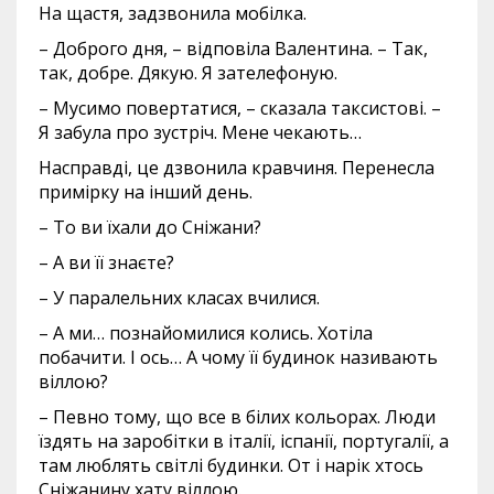
На щастя, задзвонила мобілка.
– Доброго дня, – відповіла Валентина. – Так,
так, добре. Дякую. Я зателефоную.
– Мусимо повертатися, – сказала таксистові. –
Я забула про зустріч. Мене чекають…
Насправді, це дзвонила кравчиня. Перенесла
примірку на інший день.
– То ви їхали до Сніжани?
– А ви її знаєте?
– У паралельних класах вчилися.
– А ми… познайомилися колись. Хотіла
побачити. І ось… А чому її будинок називають
віллою?
– Певно тому, що все в білих кольорах. Люди
їздять на заробітки в італії, іспанії, португалії, а
там люблять світлі будинки. От і нарік хтось
Сніжанину хату віллою.