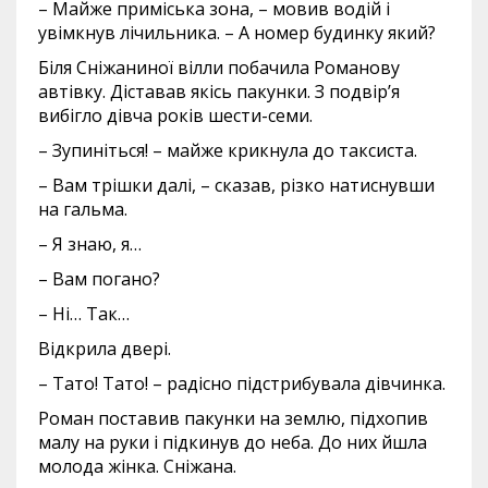
– Майже приміська зона, – мовив водій і
увімкнув лічильника. – А номер будинку який?
Біля Сніжаниної вілли побачила Романову
автівку. Діставав якісь пакунки. З подвір’я
вибігло дівча років шести-семи.
– Зупиніться! – майже крикнула до таксиста.
– Вам трішки далі, – сказав, різко натиснувши
на гальма.
– Я знаю, я…
– Вам погано?
– Ні… Так…
Відкрила двері.
– Тато! Тато! – радісно підстрибувала дівчинка.
Роман поставив пакунки на землю, підхопив
малу на руки і підкинув до неба. До них йшла
молода жінка. Сніжана.