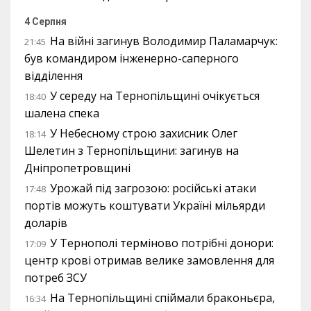
4 Серпня
На війні загинув Володимир Паламарчук:
21:45
був командиром інженерно-саперного
відділення
У середу на Тернопільщині очікується
18:40
шалена спека
У Небесному строю захисник Олег
18:14
Шелетин з Тернопільщини: загинув на
Дніпропетровщині
Урожай під загрозою: російські атаки
17:48
портів можуть коштувати Україні мільярди
доларів
У Тернополі терміново потрібні донори:
17:09
центр крові отримав велике замовлення для
потреб ЗСУ
На Тернопільщині спіймали браконьєра,
16:34