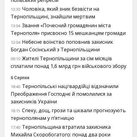
Чоловіка, який зник безвісти на
13:30
Тернопільщині, знайшли мертвим
Звання «Почесний громадянин міста
13:04
Тернополя» присвоєно 15 мешканцям громади
Небесне воїнство поповнив захисник
12:04
Богдан Сосінський з Тернопільщини
Жителі Тернопільщини за сім місяців
09:10
сплатили понад 1,6 млрд грн військового збору
6 Серпня
Тернопільські нацгвардійці відзначили
18:40
Преображення Господнє й помолилися за
захисників України
Спеку, дощ, грози та шквали прогнозують
18:15
тернополянам у п’ятницю
Тернопільщина втратила захисника
17:40
Михайла Скоробогатого: понад два роки