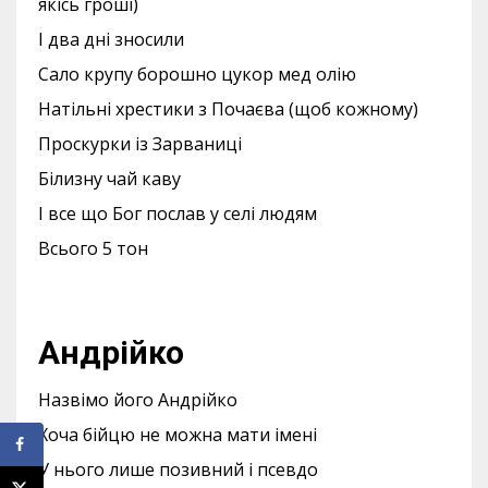
якісь гроші)
І два дні зносили
Сало крупу борошно цукор мед олію
Натільні хрестики з Почаєва (щоб кожному)
Проскурки із Зарваниці
Білизну чай каву
І все що Бог послав у селі людям
Всього 5 тон
Андрійко
Назвімо його Андрійко
Хоча бійцю не можна мати імені
У нього лише позивний і псевдо