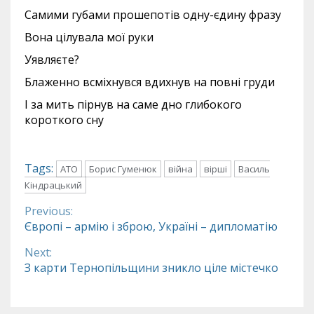
Самими губами прошепотів одну-єдину фразу
Вона цілувала мої руки
Уявляєте?
Блаженно всміхнувся вдихнув на повні груди
І за мить пірнув на саме дно глибокого
короткого сну
Tags:
АТО
Борис Гуменюк
війна
вірші
Василь
Кіндрацький
Previous:
Continue
Європі – армію і зброю, Україні – дипломатію
Reading
Next:
З карти Тернопільщини зникло ціле містечко