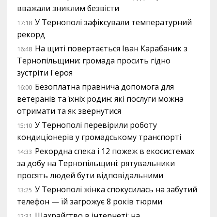
вважали зниклим безвісти
У Тернополі зафіксували температурний
17:18
рекорд
На щиті повертається Іван Карабаник з
16:48
Тернопільщини: громада просить гідно
зустріти Героя
Безоплатна правнича допомога для
16:00
ветеранів та їхніх родин: які послуги можна
отримати та як звернутися
У Тернополі перевірили роботу
15:10
кондиціонерів у громадському транспорті
Рекордна спека і 12 пожеж в екосистемах
14:33
за добу на Тернопільщині: рятувальники
просять людей бути відповідальними
У Тернополі жінка спокусилась на забутий
13:25
телефон — їй загрожує 8 років тюрми
Шахрайство в інтернеті: на
12:31