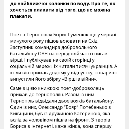
до найближчої колонки по воду. Про те, як
хочеться плакати від того, що не можна
плакати.
Поет з Тернопілля Борис Гуменюк ще у червні
минулого року пішов воювати на Схід.
Заступник командира добровольчого
батальйону ОУН на передовій часто писав
вірші. І публікував на своїй сторінці у
соціальній мережі. Їх читали тисячі українців. А
коли він приїхав додому у відпустку, товариші
випустили його збірку «Вірші з війни».
Саме з цією книжкою поет-доброволець
приїхав до тернополян. Разом із ним
Тернопіль відвідали двоє вояків батальйону.
Один із них, Олександр “Бояр” Потебенько з
Київщини, був із дружиною Катериною, яка
вслід за чоловіком пішла на фронт. З творів
Бориса в інтернеті, каже жінка, вона спершу