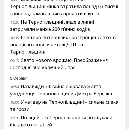
Тернопільщині жінка втратила понад 63 тисячі
гривень, намагаючись продати взуття
На Тернопільщині лише в липні
11:26
затримали майже 200 п’яних водіїв
Шестеро потерпілих і розтрощені авто: в
10:35
поліції розповіли деталі ДТП на
Тернопільщині
Свято нового врожаю: Преображення
09:13
Господнє або Яблучний Спас
5 Серпня
Назавжди 33: війна обірвала життя
18:54
уродженця Тернопільщини Дмитра Березка
У четвер на Тернопільщині – сильна спека
18:00
та грози
Поліцейські Тернопільщини розшукали
17:16
більше сотні дітей