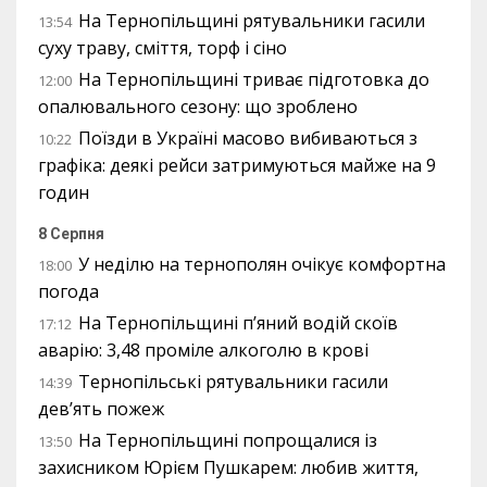
На Тернопільщині рятувальники гасили
13:54
суху траву, сміття, торф і сіно
На Тернопільщині триває підготовка до
12:00
опалювального сезону: що зроблено
Поїзди в Україні масово вибиваються з
10:22
графіка: деякі рейси затримуються майже на 9
годин
8 Серпня
У неділю на тернополян очікує комфортна
18:00
погода
На Тернопільщині п’яний водій скоїв
17:12
аварію: 3,48 проміле алкоголю в крові
Тернопільські рятувальники гасили
14:39
дев’ять пожеж
На Тернопільщині попрощалися із
13:50
захисником Юрієм Пушкарем: любив життя,