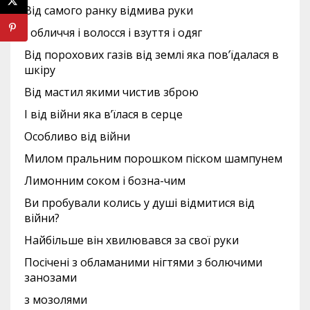
Від самого ранку відмива руки
І обличчя і волосся і взуття і одяг
Від порохових газів від землі яка пов’їдалася в
шкіру
Від мастил якими чистив зброю
І від війни яка в’їлася в серце
Особливо від війни
Милом пральним порошком піском шампунем
Лимонним соком і бозна-чим
Ви пробували колись у душі відмитися від
війни?
Найбільше він хвилювався за свої руки
Посічені з обламаними нігтями з болючими
занозами
з мозолями