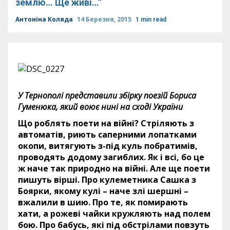
землю… Ще живі…”
Антоніна Коляда
14 Березня, 2015
1 min read
У Тернополі представили збірку поезій Бориса
Гуменюка, який воює нині на сході України
Що роблять поети на війні? Стріляють з
автоматів, риють саперними лопатками
окопи, витягують з-під куль побратимів,
проводять додому загиблих. Як і всі, бо це
ж наче так природно на війні. Але ще поети
пишуть вірші. Про кулеметника Сашка з
Боярки, якому кулі – наче злі шершні –
вжалили в шию. Про те, як помирають
хати, а рожеві чайки кружляють над полем
бою. Про бабусь, які під обстрілами повзуть