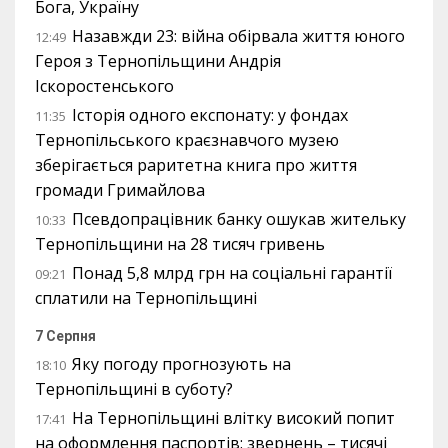
Бога, Україну
Назавжди 23: війна обірвала життя юного
12:49
Героя з Тернопільщини Андрія
Іскоростенського
Історія одного експонату: у фондах
11:35
Тернопільського краєзнавчого музею
зберігається раритетна книга про життя
громади Гримайлова
Псевдопрацівник банку ошукав жительку
10:33
Тернопільщини на 28 тисяч гривень
Понад 5,8 млрд грн на соціальні гарантії
09:21
сплатили на Тернопільщині
7 Серпня
Яку погоду прогнозують на
18:10
Тернопільщині в суботу?
На Тернопільщині влітку високий попит
17:41
на оформлення паспортів: звернень – тисячі