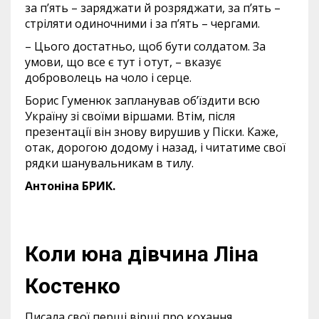
за п’ять – заряджати й розряджати, за п’ять –
стріляти одиночними і за п’ять – чергами.
– Цього достатньо, щоб бути солдатом. За
умови, що все є тут і отут, – вказує
доброволець на чоло і серце.
Борис Гуменюк запланував об’їздити всю
Україну зі своїми віршами. Втім, після
презентації він знову вирушив у Піски. Каже,
отак, дорогою додому і назад, і читатиме свої
рядки шанувальникам в тилу.
Антоніна БРИК.
Коли юна дівчина Ліна
Костенко
Писала свої перщі вірші про кохання