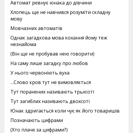
Автомат ревнує юнака до дівчини
Хлопець ще не навчився розуміти складну
мову
Мовчазних автоматів
Однак загадкова мова кохання йому теж
незнайома
(Він ще не пробував нею говорити)
На саму лише загадку про любов
У нього червоніють вуха
…Слово кров тут не вимовляється
Тут поранених називають трьхсоті
Тут загиблих називають двохсоті
Юнак здригається коли чує як його товаришів
Позначають цифрами
(Хто плаче за цифрами?)