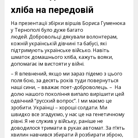
хліба на передовій
На презентації збірки віршів Бориса Гуменюка
у Тернополі було дуже багато
людей. Добровольці дякували волонтерам,
кожній українській дівчині та бабусі, які
підтримують українське військо. Навіть
шматок домашнього хліба, кажуть вояки,
допомагає їм вистояти у війні.
– Я впевнений, якщо ми зараз підемо з цього
поля бою, за десять років туди повернуться
наші сини, – вважає поет-доброволець. – На
долю нашого покоління випало вирішити цей
одвічний “русский вопрос”. І ми маємо це
зробити. Українці – хороші солдати. Ми
швидко все згадуємо, у нас це на генетичному
рівні. Я не служив у війську, раніше не
доводилося тримати в руках автомат. За п’ять
хвилин навчився збирати й розбирати зброю,