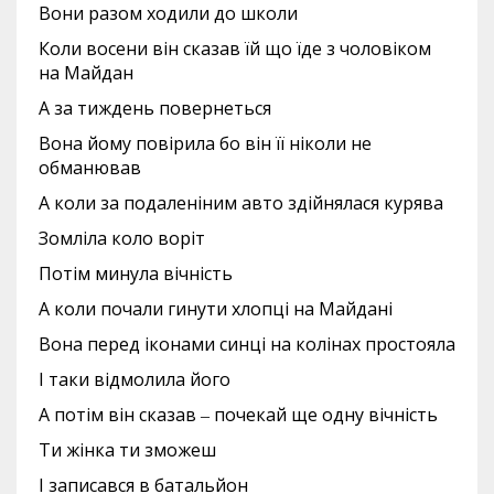
Вони разом ходили до школи
Коли восени він сказав їй що їде з чоловіком
на Майдан
А за тиждень повернеться
Вона йому повірила бо він її ніколи не
обманював
А коли за подаленіним авто здійнялася курява
Зомліла коло воріт
Потім минула вічність
А коли почали гинути хлопці на Майдані
Вона перед іконами синці на колінах простояла
І таки відмолила його
А потім він сказав ‒ почекай ще одну вічність
Ти жінка ти зможеш
І записався в батальйон