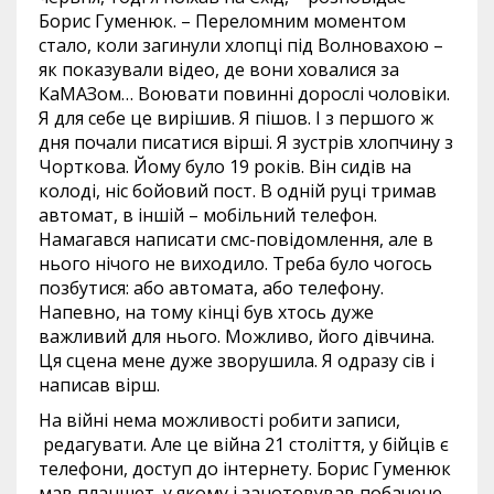
Борис Гуменюк. – Переломним моментом
стало, коли загинули хлопці під Волновахою –
як показували відео, де вони ховалися за
КаМАЗом… Воювати повинні дорослі чоловіки.
Я для себе це вирішив. Я пішов. І з першого ж
дня почали писатися вірші. Я зустрів хлопчину з
Чорткова. Йому було 19 років. Він сидів на
колоді, ніс бойовий пост. В одній руці тримав
автомат, в іншій – мобільний телефон.
Намагався написати смс-повідомлення, але в
нього нічого не виходило. Треба було чогось
позбутися: або автомата, або телефону.
Напевно, на тому кінці був хтось дуже
важливий для нього. Можливо, його дівчина.
Ця сцена мене дуже зворушила. Я одразу сів і
написав вірш.
На війні нема можливості робити записи,
редагувати. Але це війна 21 століття, у бійців є
телефони, доступ до інтернету. Борис Гуменюк
мав планшет, у якому і занотовував побачене