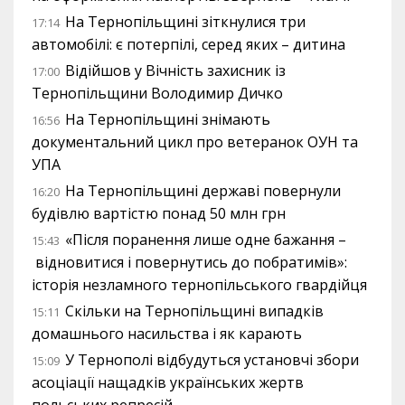
На Тернопільщині зіткнулися три
17:14
автомобілі: є потерпілі, серед яких – дитина
Відійшов у Вічність захисник із
17:00
Тернопільщини Володимир Дичко
На Тернопільщині знімають
16:56
документальний цикл про ветеранок ОУН та
УПА
На Тернопільщині державі повернули
16:20
будівлю вартістю понад 50 млн грн
«Після поранення лише одне бажання –
15:43
відновитися і повернутись до побратимів»:
історія незламного тернопільського гвардійця
Скільки на Тернопільщині випадків
15:11
домашнього насильства і як карають
У Тернополі відбудуться установчі збори
15:09
асоціації нащадків українських жертв
польських репресій