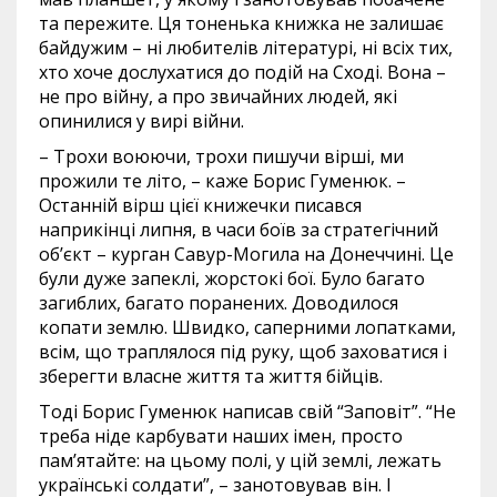
та пережите. Ця тоненька книжка не залишає
байдужим – ні любителів літературі, ні всіх тих,
хто хоче дослухатися до подій на Сході. Вона –
не про війну, а про звичайних людей, які
опинилися у вирі війни.
– Трохи воюючи, трохи пишучи вірші, ми
прожили те літо, – каже Борис Гуменюк. –
Останній вірш цієї книжечки писався
наприкінці липня, в часи боїв за стратегічний
об’єкт – курган Савур-Могила на Донеччині. Це
були дуже запеклі, жорстокі бої. Було багато
загиблих, багато поранених. Доводилося
копати землю. Швидко, саперними лопатками,
всім, що траплялося під руку, щоб заховатися і
зберегти власне життя та життя бійців.
Тоді Борис Гуменюк написав свій “Заповіт”. “Не
треба ніде карбувати наших імен, просто
пам’ятайте: на цьому полі, у цій землі, лежать
українські солдати”, – занотовував він. І