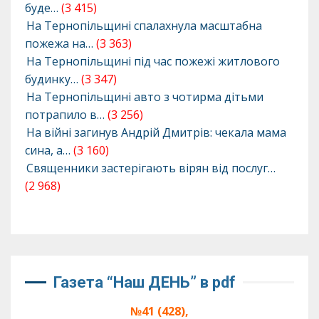
буде…
(3 415)
На Тернопільщині спалахнула масштабна
пожежа на…
(3 363)
На Тернопільщині під час пожежі житлового
будинку…
(3 347)
На Тернопільщині авто з чотирма дітьми
потрапило в…
(3 256)
На війні загинув Андрій Дмитрів: чекала мама
сина, а…
(3 160)
Священники застерігають вірян від послуг…
(2 968)
Газета “Наш ДЕНЬ” в pdf
№41 (428),