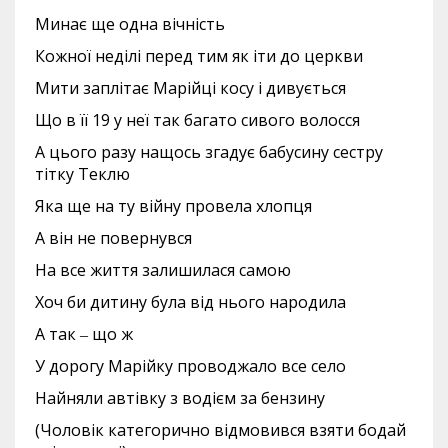
Минає ще одна вічність
Кожної неділі перед тим як іти до церкви
Мити заплітає Марійці косу і дивується
Що в її 19 у неї так багато сивого волосся
А цього разу нащось згадує бабусину сестру
тітку Теклю
Яка ще на ту війну провела хлопця
А він не повернувся
На все життя залишилася самою
Хоч би дитину була від нього народила
А так ‒ що ж
У дорогу Марійку проводжало все село
Найняли автівку з водієм за бензину
(Чоловік категорично відмовився взяти бодай