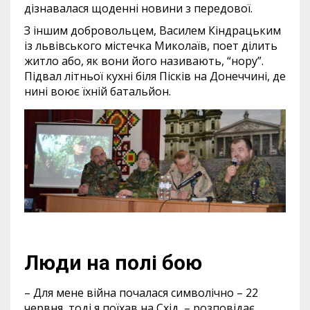
дізнавалася щоденні новини з передової.
З іншим добровольцем, Василем Кіндрацьким
із львівського містечка Миколаїв, поет ділить
житло або, як вони його називають, “нору”.
Підвал літньої кухні біля Пісків на Донеччині, де
нині воює їхній батальйон.
Люди на полі бою
– Для мене війна почалася символічно – 22
червня, тоді я поїхав на Схід, – розповідає