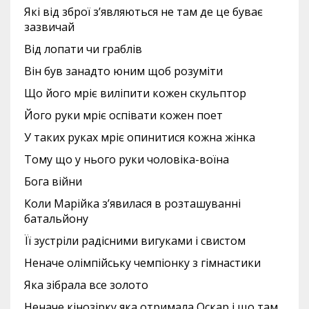
Які від зброї з’являються не там де це буває
зазвичай
Від лопати чи граблів
Він був занадто юним щоб розуміти
Що його мріє виліпити кожен скульптор
Його руки мріє оспівати кожен поет
У таких руках мріє опинитися кожна жінка
Тому що у нього руки чоловіка-воїна
Бога війни
Коли Марійка з’явилася в розташуванні
батальйону
Її зустріли радісними вигуками і свистом
Неначе олімпійську чемпіонку з гімнастики
Яка зібрала все золото
Неначе кінозірку яка отримала Оскар і що там