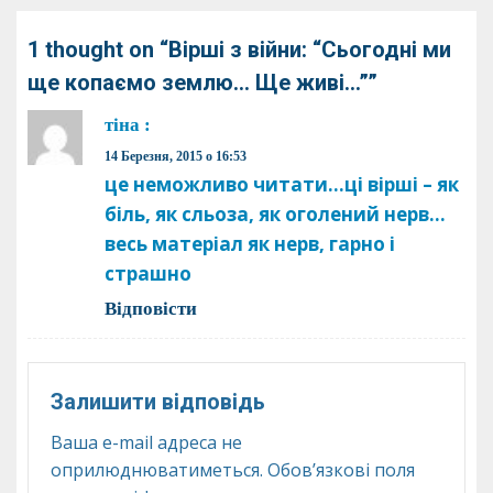
1 thought on “
Вірші з війни: “Сьогодні ми
ще копаємо землю… Ще живі…”
”
тіна
:
14 Березня, 2015 о 16:53
це неможливо читати…ці вірші – як
біль, як сльоза, як оголений нерв…
весь матеріал як нерв, гарно і
страшно
Відповіcти
Залишити відповідь
Ваша e-mail адреса не
оприлюднюватиметься.
Обов’язкові поля