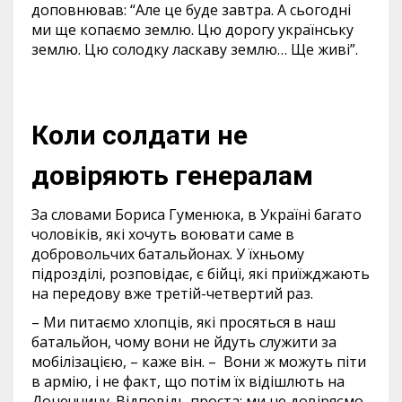
доповнював: “Але це буде завтра. А сьогодні
ми ще копаємо землю. Цю дорогу українську
землю. Цю солодку ласкаву землю… Ще живі”.
Коли солдати не
довіряють генералам
За словами Бориса Гуменюка, в Україні багато
чоловіків, які хочуть воювати саме в
добровольчих батальйонах. У їхньому
підрозділі, розповідає, є бійці, які приїжджають
на передову вже третій-четвертий раз.
– Ми питаємо хлопців, які просяться в наш
батальйон, чому вони не йдуть служити за
мобілізацією, – каже він. – Вони ж можуть піти
в армію, і не факт, що потім їх відішлють на
Донеччину. Відповідь проста: ми не довіряємо