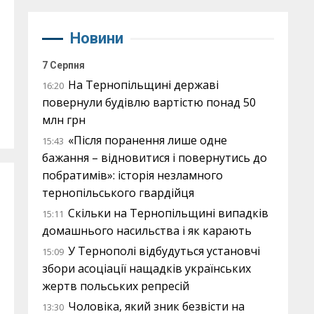
Новини
7 Серпня
На Тернопільщині державі
16:20
повернули будівлю вартістю понад 50
млн грн
«Після поранення лише одне
15:43
бажання – відновитися і повернутись до
побратимів»: історія незламного
тернопільського гвардійця
Скільки на Тернопільщині випадків
15:11
домашнього насильства і як карають
У Тернополі відбудуться установчі
15:09
збори асоціації нащадків українських
жертв польських репресій
Чоловіка, який зник безвісти на
13:30