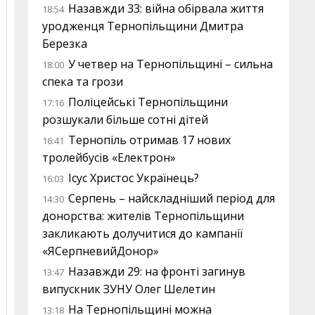
Назавжди 33: війна обірвала життя
18:54
уродженця Тернопільщини Дмитра
Березка
У четвер на Тернопільщині – сильна
18:00
спека та грози
Поліцейські Тернопільщини
17:16
розшукали більше сотні дітей
Тернопіль отримав 17 нових
16:41
тролейбусів «Електрон»
Ісус Христос Українець?
16:03
Серпень – найскладніший період для
14:30
донорства: жителів Тернопільщини
закликають долучитися до кампанії
«ЯСерпневийДонор»
Назавжди 29: на фронті загинув
13:47
випускник ЗУНУ Олег Шелетин
На Тернопільщині можна
13:18