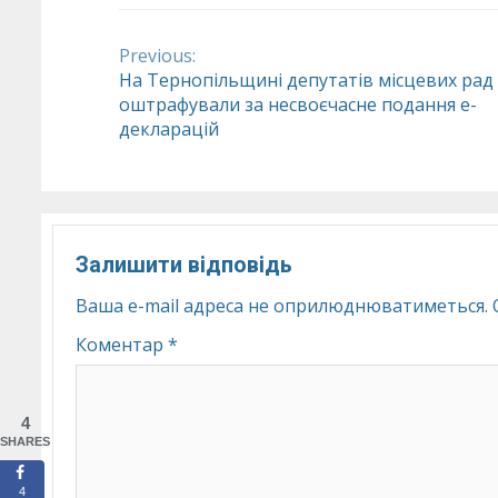
Previous:
Continue
На Тернопільщині депутатів місцевих рад
оштрафували за несвоєчасне подання е-
Reading
декларацій
Залишити відповідь
Ваша e-mail адреса не оприлюднюватиметься.
Коментар
*
4
SHARES
4