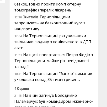
безкоштовно пройти комп’ютерну
томографію (перелік лікарень)
Жителів Тернопільщини
12:30
запрошують на безкоштовний курс з
нацспротиву
На Тернопільщині рятувальники
12:04
звільнили людину з понівеченого в ДТП
авто
На щиті повертається Петро Федів з
11:23
Тернопільщини: майже рік невідомості
та надії
На Тернопільщині “банкір” виманив
10:31
у чоловіка понад 35 тисяч гривень
4 Серпня
На війні загинув Володимир
21:45
Паламарчук: був командиром інженерно-