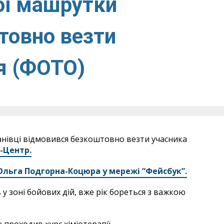
ої машрутки
товно везти
я (ФОТО)
нівці відмовився безкоштовно везти учасника
s-Центр.
Ольга Подгорна-Коцюра у мережі “Фейсбук”.
 у зоні бойових дій, вже рік бореться з важкою