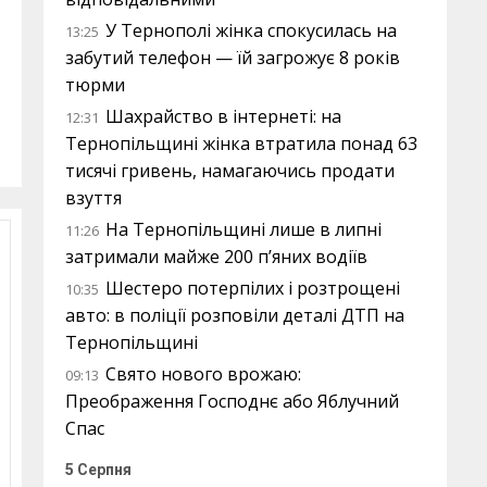
У Тернополі жінка спокусилась на
13:25
забутий телефон — їй загрожує 8 років
тюрми
Шахрайство в інтернеті: на
12:31
Тернопільщині жінка втратила понад 63
тисячі гривень, намагаючись продати
взуття
На Тернопільщині лише в липні
11:26
затримали майже 200 п’яних водіїв
Шестеро потерпілих і розтрощені
10:35
авто: в поліції розповіли деталі ДТП на
Тернопільщині
Свято нового врожаю:
09:13
Преображення Господнє або Яблучний
Спас
5 Серпня