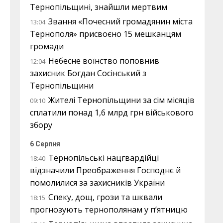
Тернопільщині, знайшли мертвим
Звання «Почесний громадянин міста
13:04
Тернополя» присвоєно 15 мешканцям
громади
Небесне воїнство поповнив
12:04
захисник Богдан Сосінський з
Тернопільщини
Жителі Тернопільщини за сім місяців
09:10
сплатили понад 1,6 млрд грн військового
збору
6 Серпня
Тернопільські нацгвардійці
18:40
відзначили Преображення Господнє й
помолилися за захисників України
Спеку, дощ, грози та шквали
18:15
прогнозують тернополянам у п’ятницю