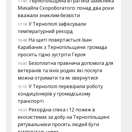
Тернопільщина втратила захисника
17:40
Михайла Скоробогатого: понад два роки
вважали зниклим безвісти
У Тернополі зафіксували
17:18
температурний рекорд
На щиті повертається Іван
16:48
Карабаник з Тернопільщини: громада
просить гідно зустріти Героя
Безоплатна правнича допомога для
16:00
ветеранів та їхніх родин: які послуги
можна отримати та як звернутися
У Тернополі перевірили роботу
15:10
кондиціонерів у громадському
транспорті
Рекордна спека і 12 пожеж в
14:33
екосистемах за добу на Тернопільщині:
рятувальники просять людей бути
відповідальними