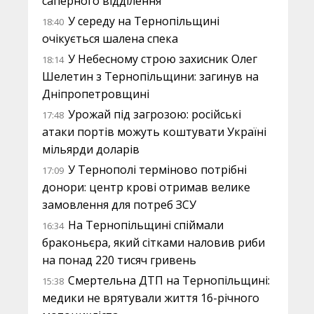
саперного відділення
У середу на Тернопільщині
18:40
очікується шалена спека
У Небесному строю захисник Олег
18:14
Шелетин з Тернопільщини: загинув на
Дніпропетровщині
Урожай під загрозою: російські
17:48
атаки портів можуть коштувати Україні
мільярди доларів
У Тернополі терміново потрібні
17:09
донори: центр крові отримав велике
замовлення для потреб ЗСУ
На Тернопільщині спіймали
16:34
браконьєра, який сітками наловив риби
на понад 220 тисяч гривень
Смертельна ДТП на Тернопільщині:
15:38
медики не врятували життя 16-річного