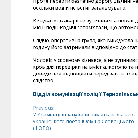
Проте перейти безпечно дорогу дівчині не
оскільки водій не встиг загальмувати.
Винуватець аварії не зупинився, а поїхав 
місці події. Родичі запам’ятали, що автомоб
Слідчо-оперативна група, яка виїжджала н
годину його затримали відповідно до статт
Чоловік у скоєному зізнався, а не зупинивс
кров для перевірки на вміст алкоголю та
доведеться відповідати перед законом від
слідство.
Відділ комунікації поліції Тернопільськ
Previous:
Continue
У Кременці вшанували пам’ять польсько-
українського поета Юліуша Словацького
Reading
(ФОТО)