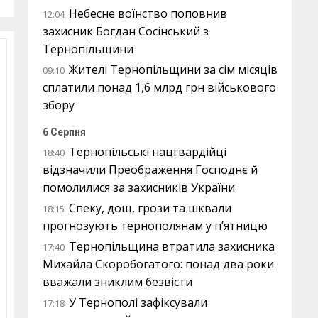
Небесне воїнство поповнив
12:04
захисник Богдан Сосінський з
Тернопільщини
Жителі Тернопільщини за сім місяців
09:10
сплатили понад 1,6 млрд грн військового
збору
6 Серпня
Тернопільські нацгвардійці
18:40
відзначили Преображення Господнє й
помолилися за захисників України
Спеку, дощ, грози та шквали
18:15
прогнозують тернополянам у п’ятницю
Тернопільщина втратила захисника
17:40
Михайла Скоробогатого: понад два роки
вважали зниклим безвісти
У Тернополі зафіксували
17:18