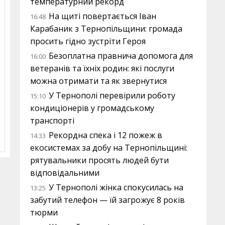
температурний рекорд
На щиті повертається Іван
16:48
Карабаник з Тернопільщини: громада
просить гідно зустріти Героя
Безоплатна правнича допомога для
16:00
ветеранів та їхніх родин: які послуги
можна отримати та як звернутися
У Тернополі перевірили роботу
15:10
кондиціонерів у громадському
транспорті
Рекордна спека і 12 пожеж в
14:33
екосистемах за добу на Тернопільщині:
рятувальники просять людей бути
відповідальними
У Тернополі жінка спокусилась на
13:25
забутий телефон — їй загрожує 8 років
тюрми