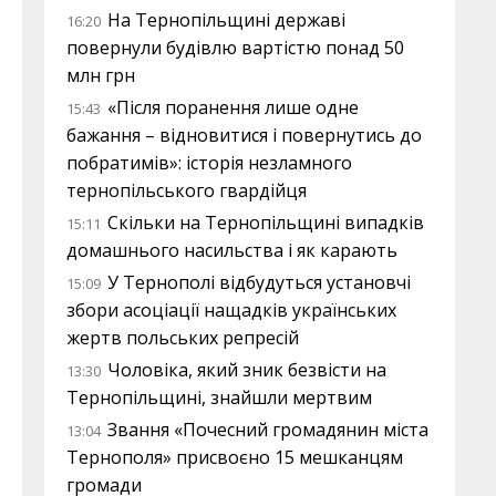
На Тернопільщині державі
16:20
повернули будівлю вартістю понад 50
млн грн
«Після поранення лише одне
15:43
бажання – відновитися і повернутись до
побратимів»: історія незламного
тернопільського гвардійця
Скільки на Тернопільщині випадків
15:11
домашнього насильства і як карають
У Тернополі відбудуться установчі
15:09
збори асоціації нащадків українських
жертв польських репресій
Чоловіка, який зник безвісти на
13:30
Тернопільщині, знайшли мертвим
Звання «Почесний громадянин міста
13:04
Тернополя» присвоєно 15 мешканцям
громади