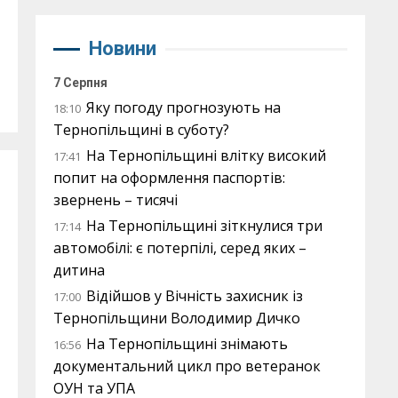
Новини
7 Серпня
Яку погоду прогнозують на
18:10
Тернопільщині в суботу?
На Тернопільщині влітку високий
17:41
попит на оформлення паспортів:
звернень – тисячі
На Тернопільщині зіткнулися три
17:14
автомобілі: є потерпілі, серед яких –
дитина
Відійшов у Вічність захисник із
17:00
Тернопільщини Володимир Дичко
На Тернопільщині знімають
16:56
документальний цикл про ветеранок
ОУН та УПА