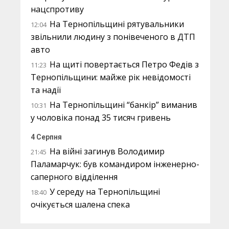
нацспротиву
На Тернопільщині рятувальники
12:04
звільнили людину з понівеченого в ДТП
авто
На щиті повертається Петро Федів з
11:23
Тернопільщини: майже рік невідомості
та надії
На Тернопільщині “банкір” виманив
10:31
у чоловіка понад 35 тисяч гривень
4 Серпня
На війні загинув Володимир
21:45
Паламарчук: був командиром інженерно-
саперного відділення
У середу на Тернопільщині
18:40
очікується шалена спека