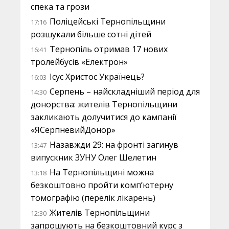
спека та грози
Поліцейські Тернопільщини
17:16
розшукали більше сотні дітей
Тернопіль отримав 17 нових
16:41
тролейбусів «Електрон»
Ісус Христос Українець?
16:03
Серпень – найскладніший період для
14:30
донорства: жителів Тернопільщини
закликають долучитися до кампанії
«ЯСерпневийДонор»
Назавжди 29: на фронті загинув
13:47
випускник ЗУНУ Олег Шелетин
На Тернопільщині можна
13:18
безкоштовно пройти комп’ютерну
томографію (перелік лікарень)
Жителів Тернопільщини
12:30
запрошують на безкоштовний курс з