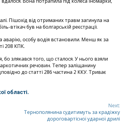
 вдалося. Вона потрапила під колеса іномарки,
далі. Пішохід від отриманих травм загинула на
іль-втікач був на болгарській реєстрації.
а аварію, особу водія встановили. Менш як за
і 208 КПК.
я, бо злякався того, що сталося. У нього взяли
 наркотичних речовин. Тепер заліщанину
повідно до статті 286 частина 2 ККУ. Триває
ої області.
Next:
Тернополянина судитимуть за крадіжку
дороговартісної ударної дрилі