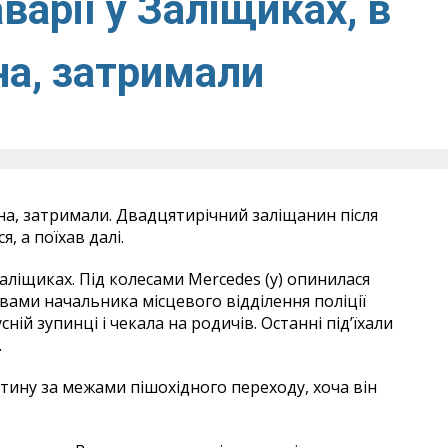
варії у Заліщиках, в
на, затримали
ина, затримали. Двадцятирічний заліщанин після
, а поїхав далі.
Заліщиках. Під колесами Mercedes (у) опинилася
вами начальника місцевого відділення поліції
ій зупинці і чекала на родичів. Останні під’їхали
.
тину за межами пішохідного переходу, хоча він