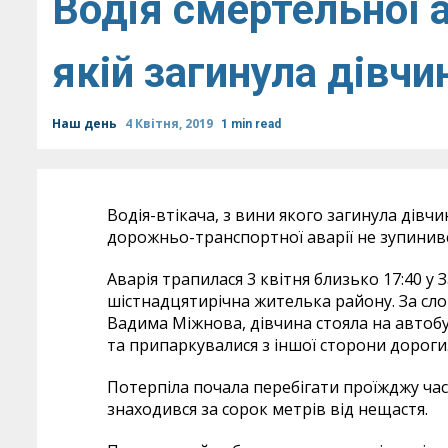
Водія смертельної а
якій загинула дівчи
Наш день
4 Квітня, 2019
1 min read
Водія-втікача, з вини якого загинула дівч
дорожньо-транспортної аварії не зупинився
Аварія трапилася 3 квітня близько 17:40 у 
шістнадцятирічна жителька району. За сло
Вадима Міжнова, дівчина стояла на автобусн
та припаркувалися з іншої сторони дороги
Потерпіла почала перебігати проїжджу час
знаходився за сорок метрів від нещастя.