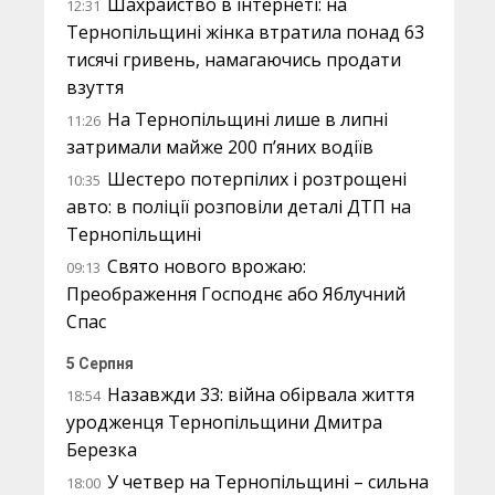
Шахрайство в інтернеті: на
12:31
Тернопільщині жінка втратила понад 63
тисячі гривень, намагаючись продати
взуття
На Тернопільщині лише в липні
11:26
затримали майже 200 п’яних водіїв
Шестеро потерпілих і розтрощені
10:35
авто: в поліції розповіли деталі ДТП на
Тернопільщині
Свято нового врожаю:
09:13
Преображення Господнє або Яблучний
Спас
5 Серпня
Назавжди 33: війна обірвала життя
18:54
уродженця Тернопільщини Дмитра
Березка
У четвер на Тернопільщині – сильна
18:00