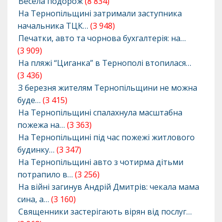
Весела подорож
(8 834)
На Тернопільщині затримали заступника
начальника ТЦК…
(3 948)
Печатки, авто та чорнова бухгалтерія: на…
(3 909)
На пляжі “Циганка” в Тернополі втопилася…
(3 436)
З березня жителям Тернопільщини не можна
буде…
(3 415)
На Тернопільщині спалахнула масштабна
пожежа на…
(3 363)
На Тернопільщині під час пожежі житлового
будинку…
(3 347)
На Тернопільщині авто з чотирма дітьми
потрапило в…
(3 256)
На війні загинув Андрій Дмитрів: чекала мама
сина, а…
(3 160)
Священники застерігають вірян від послуг…