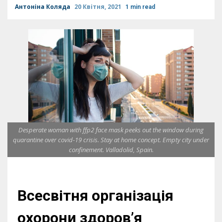
Антоніна Коляда
20 Квітня, 2021
1 min read
Desperate woman with ffp2 face mask peeks out the window during
quarantine over covid-19 crisis. Stay at home concept. Empty city under
confinement. Valladolid, Spain.
Всесвітня організація
охорони здоров’я