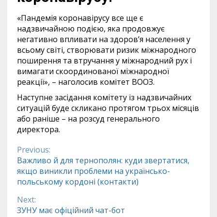
«Пандемія коронавірусу все ще є
надзвичайною подією, яка продовжує
негативно впливати на здоров’я населення у
всьому світі, створювати ризик міжнародного
поширення та втручання у міжнародний рух і
вимагати скоординованої міжнародної
реакції», – наголосив комітет ВООЗ.
Наступне засідання комітету із надзвичайних
ситуацій буде скликано протягом трьох місяців
або раніше – на розсуд генерального
директора.
Previous:
Continue
Важливо й для тернополян: куди звертатися,
якщо виникли проблеми на українсько-
Reading
польському кордоні (контакти)
Next:
ЗУНУ має офіційний чат-бот