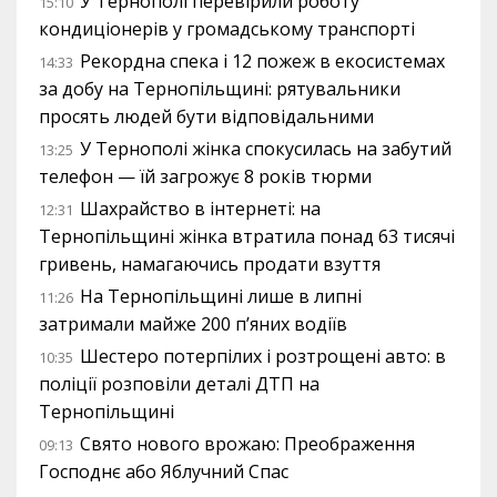
У Тернополі перевірили роботу
15:10
кондиціонерів у громадському транспорті
Рекордна спека і 12 пожеж в екосистемах
14:33
за добу на Тернопільщині: рятувальники
просять людей бути відповідальними
У Тернополі жінка спокусилась на забутий
13:25
телефон — їй загрожує 8 років тюрми
Шахрайство в інтернеті: на
12:31
Тернопільщині жінка втратила понад 63 тисячі
гривень, намагаючись продати взуття
На Тернопільщині лише в липні
11:26
затримали майже 200 п’яних водіїв
Шестеро потерпілих і розтрощені авто: в
10:35
поліції розповіли деталі ДТП на
Тернопільщині
Свято нового врожаю: Преображення
09:13
Господнє або Яблучний Спас