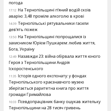
погода
На Тернопільщині п’яний водій скоїв
17:12
аварію: 3,48 проміле алкоголю в крові
Тернопільські рятувальники гасили
14:39
дев’ять пожеж
На Тернопільщині попрощалися із
13:50
захисником Юрієм Пушкарем: любив життя,
Бога, Україну
Назавжди 23: війна обірвала життя юного
12:49
Героя з Тернопільщини Андрія
Іскоростенського
Історія одного експонату: у фондах
11:35
Тернопільського краєзнавчого музею
зберігається раритетна книга про життя
громади Гримайлова
Псевдопрацівник банку ошукав жительку
10:33
Тернопільщини на 28 тисяч гривень