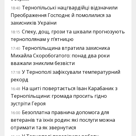
Тернопільські нацгвардійці відзначили
18:40
Преображення Господнє й помолилися за
захисників України
Спеку, дощ, грози та шквали прогнозують
18:15
тернополянам у п’ятницю
Тернопільщина втратила захисника
17:40
Михайла Скоробогатого: понад два роки
вважали зниклим безвісти
У Тернополі зафіксували температурний
17:18
рекорд
На щиті повертається Іван Карабаник з
16:48
Тернопільщини: громада просить гідно
зустріти Героя
Безоплатна правнича допомога для
16:00
ветеранів та їхніх родин: які послуги можна
отримати та як звернутися