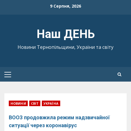
Skip
9 Серпня, 2026
to
content
Наш ДЕНЬ
Новини Тернопільщини, України та світу
Primary
Menu
НОВИНИ
СВІТ
УКРАЇНА
ВООЗ продовжила режим надзвичайної
ситуації через коронавірус