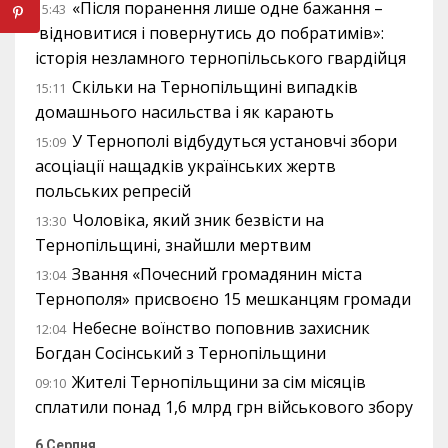
«Після поранення лише одне бажання –
15:43
відновитися і повернутись до побратимів»:
історія незламного тернопільського гвардійця
Скільки на Тернопільщині випадків
15:11
домашнього насильства і як карають
У Тернополі відбудуться установчі збори
15:09
асоціації нащадків українських жертв
польських репресій
Чоловіка, який зник безвісти на
13:30
Тернопільщині, знайшли мертвим
Звання «Почесний громадянин міста
13:04
Тернополя» присвоєно 15 мешканцям громади
Небесне воїнство поповнив захисник
12:04
Богдан Сосінський з Тернопільщини
Жителі Тернопільщини за сім місяців
09:10
сплатили понад 1,6 млрд грн військового збору
6 Серпня