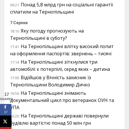
Понад 5,8 млрд грн на соціальні гарантії
09:21
сплатили на Тернопільщині
7 Серпня
Яку погоду прогнозують на
18:10
Тернопільщині в суботу?
На Тернопільщині влітку високий попит
17:41
на оформлення паспортів: звернень – тисячі
На Тернопільщині зіткнулися три
17:14
автомобілі: є потерпілі, серед яких – дитина
Відійшов у Вічність захисник із
17:00
Тернопільщини Володимир Дичко
На Тернопільщині знімають
16:56
17
документальний цикл про ветеранок ОУН та
SHARES
УПА
17
На Тернопільщині державі повернули
16:20
будівлю вартістю понад 50 млн грн