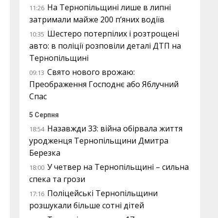
На Тернопільщині лише в липні
11:26
затримали майже 200 п’яних водіїв
Шестеро потерпілих і розтрощені
10:35
авто: в поліції розповіли деталі ДТП на
Тернопільщині
Свято нового врожаю:
09:13
Преображення Господнє або Яблучний
Спас
5 Серпня
Назавжди 33: війна обірвала життя
18:54
уродженця Тернопільщини Дмитра
Березка
У четвер на Тернопільщині – сильна
18:00
спека та грози
Поліцейські Тернопільщини
17:16
розшукали більше сотні дітей