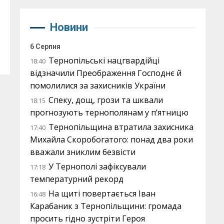
Новини
6 Серпня
Тернопільські нацгвардійці
18:40
відзначили Преображення Господнє й
помолилися за захисників України
Спеку, дощ, грози та шквали
18:15
прогнозують тернополянам у п’ятницю
Тернопільщина втратила захисника
17:40
Михайла Скоробогатого: понад два роки
вважали зниклим безвісти
У Тернополі зафіксували
17:18
температурний рекорд
На щиті повертається Іван
16:48
Карабаник з Тернопільщини: громада
просить гідно зустріти Героя