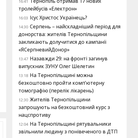
Тернопіль отримав 17 нових
16:41
тролейбусів «Електрон»
Ісус Христос Українець?
16:03
Серпень – найскладніший період для
14:30
донорства: жителів Тернопільщини
закликають долучитися до кампанії
«ЯСерпневийДонор»
Назавжди 29: на фронті загинув
13:47
випускник ЗУНУ Олег Шелетин
На Тернопільщині можна
13:18
безкоштовно пройти комп’ютерну
томографію (перелік лікарень)
Жителів Тернопільщини
12:30
запрошують на безкоштовний курс з
нацспротиву
На Тернопільщині рятувальники
12:04
звільнили людину з понівеченого в ДТП