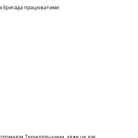
на бригада працюватиме:
у громадах Тернопільщини, адже це дає