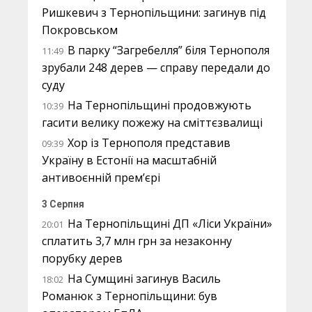
Ришкевич з Тернопільщини: загинув під
Покровськом
В парку “Загребелля” біля Тернополя
11:49
зрубали 248 дерев — справу передали до
суду
На Тернопільщині продовжують
10:39
гасити велику пожежу на сміттєзвалищі
Хор із Тернополя представив
09:39
Україну в Естонії на масштабній
антивоєнній прем’єрі
3 Серпня
На Тернопільщині ДП «Ліси України»
20:01
сплатить 3,7 млн грн за незаконну
порубку дерев
На Сумщині загинув Василь
18:02
Романюк з Тернопільщини: був