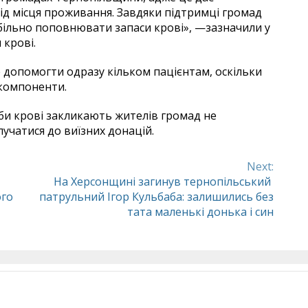
ід місця проживання. Завдяки підтримці громад
абільно поповнювати запаси крові», —зазначили у
 крові.
допомогти одразу кільком пацієнтам, оскільки
 компоненти.
би крові закликають жителів громад не
учатися до виїзних донацій.
Next:
На Херсонщині загинув тернопільський
ого
патрульний Ігор Кульбаба: залишились без
тата маленькі донька і син