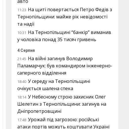
авто
На щиті повертається Петро Федів з
11:23
Тернопільщини: майже рік невідомості
та надії
На Тернопільщині “банкір” виманив
10:31
у чоловіка понад 35 тисяч гривень
4 Серпня
На війні загинув Володимир
21:45
Паламарчук: був командиром інженерно-
саперного відділення
У середу на Тернопільщині
18:40
очікується шалена спека
У Небесному строю захисник Олег
18:14
Шелетин з Тернопільщини: загинув на
Дніпропетровщині
Урожай під загрозою: російські
17:48
атаки портів можуть коштувати Україні