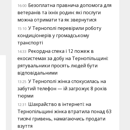
Безоплатна правнича допомога для
16:00
ветеранів та їхніх родин: які послуги
можна отримати та як звернутися
У Тернополі перевірили роботу
15:10
кондиціонерів у громадському
транспорті
Рекордна спека і 12 пожеж в
14:33
екосистемах за добу на Тернопільщині:
рятувальники просять людей бути
відповідальними
У Тернополі жінка спокусилась на
13:25
забутий телефон — їй загрожує 8 років
тюрми
Шахрайство в інтернеті: на
12:31
Тернопільщині жінка втратила понад 63
тисячі гривень, намагаючись продати
взуття