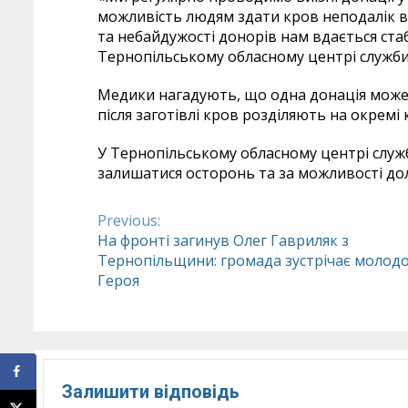
можливість людям здати кров неподалік в
та небайдужості донорів нам вдається ст
Тернопільському обласному центрі служби
Медики нагадують, що одна донація може 
після заготівлі кров розділяють на окремі
У Тернопільському обласному центрі служ
залишатися осторонь та за можливості дол
Previous:
Continue
На фронті загинув Олег Гавриляк з
Тернопільщини: громада зустрічає молод
Reading
Героя
Залишити відповідь