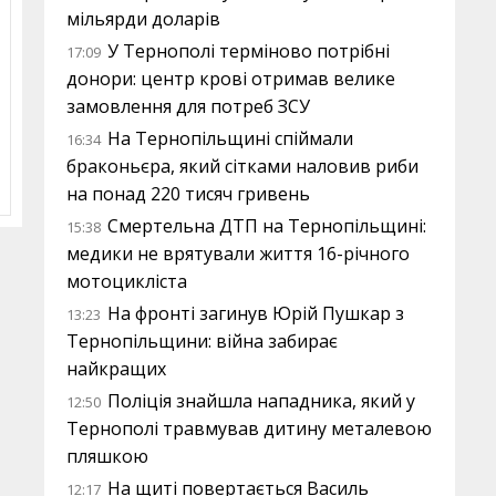
мільярди доларів
У Тернополі терміново потрібні
17:09
донори: центр крові отримав велике
замовлення для потреб ЗСУ
На Тернопільщині спіймали
16:34
браконьєра, який сітками наловив риби
на понад 220 тисяч гривень
Смертельна ДТП на Тернопільщині:
15:38
медики не врятували життя 16-річного
мотоцикліста
На фронті загинув Юрій Пушкар з
13:23
Тернопільщини: війна забирає
найкращих
Поліція знайшла нападника, який у
12:50
Тернополі травмував дитину металевою
пляшкою
На щиті повертається Василь
12:17