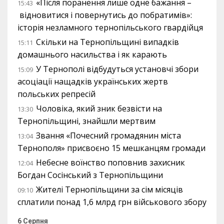
«Після поранення лише одне бажання –
15:43
відновитися і повернутись до побратимів»:
історія незламного тернопільського гвардійця
Скільки на Тернопільщині випадків
15:11
домашнього насильства і як карають
У Тернополі відбудуться установчі збори
15:09
асоціації нащадків українських жертв
польських репресій
Чоловіка, який зник безвісти на
13:30
Тернопільщині, знайшли мертвим
Звання «Почесний громадянин міста
13:04
Тернополя» присвоєно 15 мешканцям громади
Небесне воїнство поповнив захисник
12:04
Богдан Сосінський з Тернопільщини
Жителі Тернопільщини за сім місяців
09:10
сплатили понад 1,6 млрд грн військового збору
6 Серпня