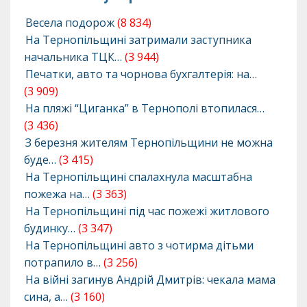
Весела подорож
(8 834)
На Тернопільщині затримали заступника
начальника ТЦК…
(3 944)
Печатки, авто та чорнова бухгалтерія: на…
(3 909)
На пляжі “Циганка” в Тернополі втопилася…
(3 436)
З березня жителям Тернопільщини не можна
буде…
(3 415)
На Тернопільщині спалахнула масштабна
пожежа на…
(3 363)
На Тернопільщині під час пожежі житлового
будинку…
(3 347)
На Тернопільщині авто з чотирма дітьми
потрапило в…
(3 256)
На війні загинув Андрій Дмитрів: чекала мама
сина, а…
(3 160)