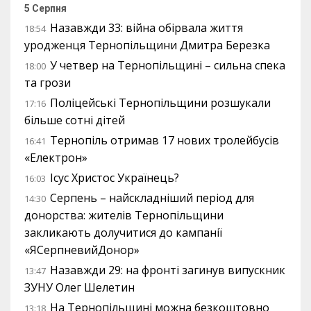
5 Серпня
Назавжди 33: війна обірвала життя
18:54
уродженця Тернопільщини Дмитра Березка
У четвер на Тернопільщині – сильна спека
18:00
та грози
Поліцейські Тернопільщини розшукали
17:16
більше сотні дітей
Тернопіль отримав 17 нових тролейбусів
16:41
«Електрон»
Ісус Христос Українець?
16:03
Серпень – найскладніший період для
14:30
донорства: жителів Тернопільщини
закликають долучитися до кампанії
«ЯСерпневийДонор»
Назавжди 29: на фронті загинув випускник
13:47
ЗУНУ Олег Шелетин
На Тернопільщині можна безкоштовно
13:18