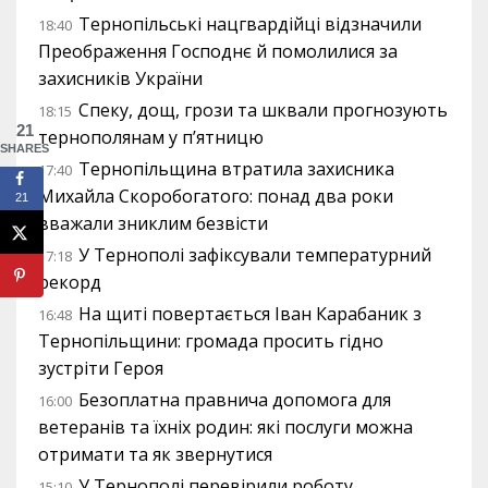
Тернопільські нацгвардійці відзначили
18:40
Преображення Господнє й помолилися за
захисників України
Спеку, дощ, грози та шквали прогнозують
18:15
21
тернополянам у п’ятницю
SHARES
Тернопільщина втратила захисника
17:40
Михайла Скоробогатого: понад два роки
21
вважали зниклим безвісти
У Тернополі зафіксували температурний
17:18
рекорд
На щиті повертається Іван Карабаник з
16:48
Тернопільщини: громада просить гідно
зустріти Героя
Безоплатна правнича допомога для
16:00
ветеранів та їхніх родин: які послуги можна
отримати та як звернутися
У Тернополі перевірили роботу
15:10