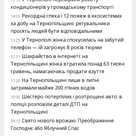
кондиціонерів у громадському транспорті
Рекордна спека і 12 пожеж в екосистемах
14:33
за добу на Тернопільщині: рятувальники
просять людей бути відповідальними
У Тернополі жінка спокусилась на забутий
13:25
телефон — їй загрожує 8 років тюрми
Шахрайство в інтернеті: на
12:31
Тернопільщині жінка втратила понад 63 тисячі
гривень, намагаючись продати взуття
На Тернопільщині лише в липні
11:26
затримали майже 200 п’яних водіїв
Шестеро потерпілих і розтрощені авто: в
10:35
поліції розповіли деталі ДТП на
Тернопільщині
Свято нового врожаю: Преображення
09:13
Господнє або Яблучний Спас