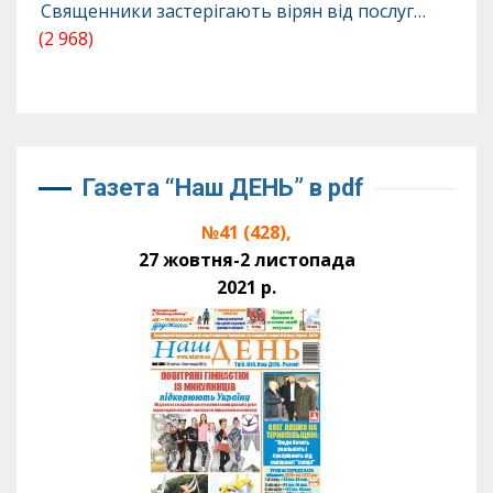
Священники застерігають вірян від послуг…
(2 968)
Газета “Наш ДЕНЬ” в pdf
№41 (428),
27 жовтня-2 листопада
2021 р.