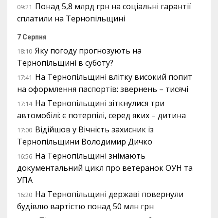
Понад 5,8 млрд грн на соціальні гарантії
09:21
сплатили на Тернопільщині
7 Серпня
Яку погоду прогнозують на
18:10
Тернопільщині в суботу?
На Тернопільщині влітку високий попит
17:41
на оформлення паспортів: звернень – тисячі
На Тернопільщині зіткнулися три
17:14
автомобілі: є потерпілі, серед яких – дитина
Відійшов у Вічність захисник із
17:00
Тернопільщини Володимир Дичко
На Тернопільщині знімають
16:56
документальний цикл про ветеранок ОУН та
УПА
На Тернопільщині державі повернули
16:20
будівлю вартістю понад 50 млн грн