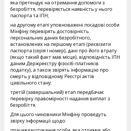
яка претендує на отримання допомоги з
безробіття, перевіряється наявність у нього
паспорта та ІПН;
на другому етапі уповноважені посадові особи
Мінфіну перевірять достовірність
персональних даних безробітного,
встановлених на першому етапі (реквізити
паспорта (серія і номер), дані про його втрату
(якщо такий факт мав місце), відповідність ІПН
даним Держреєстру фізосіб-платників
податку), а також звірять інформацію про
смерть у відповідному Реєстрі актів
цивільного стану;
третій (завершальний) етап передбачає
перевірку правомірності надання виплат з
безробіття.
Для цього чиновники Мінфіну проведуть
звірку інформації щодо:
працевлаштування особи, яка отримує або