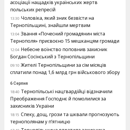
асоціації нащадків українських жертв
польських репресій
Чоловіка, який зник безвісти на
13:30
Тернопільщині, знайшли мертвим
Звання «Почесний громадянин міста
13:04
Тернополя» присвоєно 15 мешканцям громади
Небесне воїнство поповнив захисник
12:04
Богдан Сосінський з Тернопільщини
Жителі Тернопільщини за сім місяців
09:10
сплатили понад 1,6 млрд грн військового збору
6 Серпня
Тернопільські нацгвардійці відзначили
18:40
Преображення Господнє й помолилися за
захисників України
Спеку, дощ, грози та шквали прогнозують
18:15
тернополянам у п’ятницю