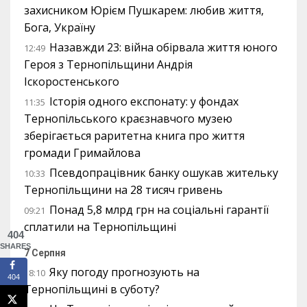
захисником Юрієм Пушкарем: любив життя,
Бога, Україну
Назавжди 23: війна обірвала життя юного
12:49
Героя з Тернопільщини Андрія
Іскоростенського
Історія одного експонату: у фондах
11:35
Тернопільського краєзнавчого музею
зберігається раритетна книга про життя
громади Гримайлова
Псевдопрацівник банку ошукав жительку
10:33
Тернопільщини на 28 тисяч гривень
Понад 5,8 млрд грн на соціальні гарантії
09:21
сплатили на Тернопільщині
404
SHARES
7 Серпня
Яку погоду прогнозують на
18:10
404
Тернопільщині в суботу?