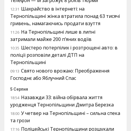
телефон — їй загрожує 8 років тюрми
Шахрайство в інтернеті: на
12:31
Тернопільщині жінка втратила понад 63 тисячі
гривень, намагаючись продати взуття
На Тернопільщині лише в липні
11:26
затримали майже 200 п’яних водіїв
Шестеро потерпілих і розтрощені авто: в
10:35
поліції розповіли деталі ДТП на
Тернопільщині
Свято нового врожаю: Преображення
09:13
Господнє або Яблучний Спас
5 Серпня
Назавжди 33: війна обірвала життя
18:54
уродженця Тернопільщини Дмитра Березка
У четвер на Тернопільщині – сильна спека
18:00
та грози
Поліцейські Тернопільщини розшукали
17:16