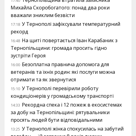
Тернопільщина втратила захисника
17:40
Михайла Скоробогатого: понад два роки
вважали зниклим безвісти
У Тернополі зафіксували температурний
17:18
рекорд
На щиті повертається Іван Карабаник з
16:48
Тернопільщини: громада просить гідно
зустріти Героя
Безоплатна правнича допомога для
16:00
ветеранів та їхніх родин: які послуги можна
отримати та як звернутися
У Тернополі перевірили роботу
15:10
кондиціонерів у громадському транспорті
Рекордна спека і 12 пожеж в екосистемах
14:33
за добу на Тернопільщині: рятувальники
просять людей бути відповідальними
У Тернополі жінка спокусилась на забутий
13:25