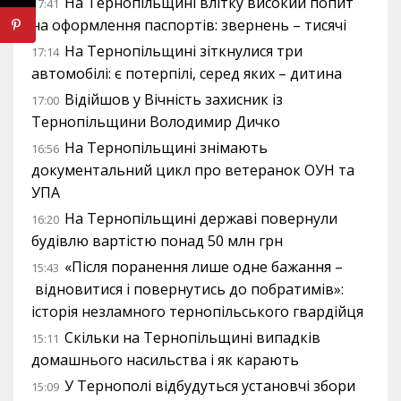
На Тернопільщині влітку високий попит
17:41
на оформлення паспортів: звернень – тисячі
На Тернопільщині зіткнулися три
17:14
автомобілі: є потерпілі, серед яких – дитина
Відійшов у Вічність захисник із
17:00
Тернопільщини Володимир Дичко
На Тернопільщині знімають
16:56
документальний цикл про ветеранок ОУН та
УПА
На Тернопільщині державі повернули
16:20
будівлю вартістю понад 50 млн грн
«Після поранення лише одне бажання –
15:43
відновитися і повернутись до побратимів»:
історія незламного тернопільського гвардійця
Скільки на Тернопільщині випадків
15:11
домашнього насильства і як карають
У Тернополі відбудуться установчі збори
15:09