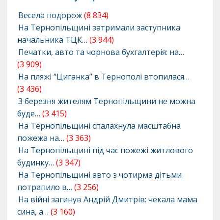
Весела подорож
(8 834)
На Тернопільщині затримали заступника
начальника ТЦК…
(3 944)
Печатки, авто та чорнова бухгалтерія: на…
(3 909)
На пляжі “Циганка” в Тернополі втопилася…
(3 436)
З березня жителям Тернопільщини не можна
буде…
(3 415)
На Тернопільщині спалахнула масштабна
пожежа на…
(3 363)
На Тернопільщині під час пожежі житлового
будинку…
(3 347)
На Тернопільщині авто з чотирма дітьми
потрапило в…
(3 256)
На війні загинув Андрій Дмитрів: чекала мама
сина, а…
(3 160)