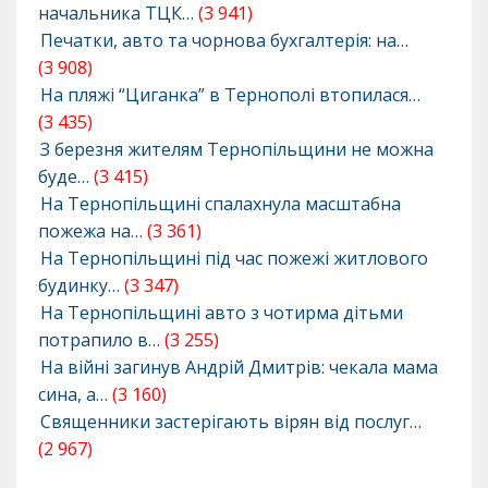
начальника ТЦК…
(3 941)
Печатки, авто та чорнова бухгалтерія: на…
(3 908)
На пляжі “Циганка” в Тернополі втопилася…
(3 435)
З березня жителям Тернопільщини не можна
буде…
(3 415)
На Тернопільщині спалахнула масштабна
пожежа на…
(3 361)
На Тернопільщині під час пожежі житлового
будинку…
(3 347)
На Тернопільщині авто з чотирма дітьми
потрапило в…
(3 255)
На війні загинув Андрій Дмитрів: чекала мама
сина, а…
(3 160)
Священники застерігають вірян від послуг…
(2 967)