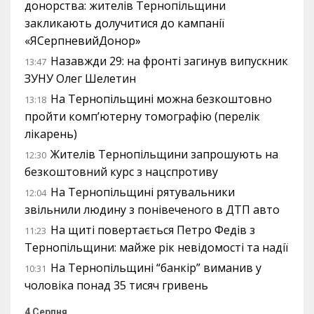
донорства: жителів Тернопільщини
закликають долучитися до кампанії
«ЯСерпневийДонор»
Назавжди 29: на фронті загинув випускник
13:47
ЗУНУ Олег Шелетин
На Тернопільщині можна безкоштовно
13:18
пройти комп’ютерну томографію (перелік
лікарень)
Жителів Тернопільщини запрошують на
12:30
безкоштовний курс з нацспротиву
На Тернопільщині рятувальники
12:04
звільнили людину з понівеченого в ДТП авто
На щиті повертається Петро Федів з
11:23
Тернопільщини: майже рік невідомості та надії
На Тернопільщині “банкір” виманив у
10:31
чоловіка понад 35 тисяч гривень
4 Серпня