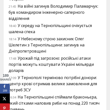
На війні загинув Володимир Паламарчук:
21:45
був командиром інженерно-саперного
відділення
У середу на Тернопільщині очікується
18:40
шалена спека
У Небесному строю захисник Олег
18:14
Шелетин з Тернопільщини: загинув на
Дніпропетровщині
Урожай під загрозою: російські атаки
17:48
портів можуть коштувати Україні мільярди
доларів
189
У Тернополі терміново потрібні донори:
17:09
SHARES
центр крові отримав велике замовлення для
потреб ЗСУ
189
На Тернопільщині спіймали браконьєра,
16:34
який сітками наловив риби на понад 220 тисяч
гривень