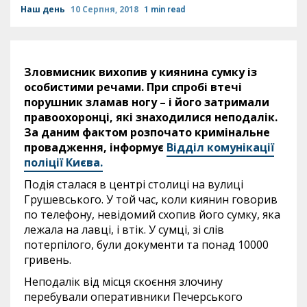
Наш день
10 Серпня, 2018
1 min read
Зловмисник вихопив у киянина сумку із
особистими речами. При спробі втечі
порушник зламав ногу – і його затримали
правоохоронці, які знаходилися неподалік.
За даним фактом розпочато кримінальне
провадження, інформує
Відділ комунікації
поліції Києва.
Подія сталася в центрі столиці на вулиці
Грушевського. У той час, коли киянин говорив
по телефону, невідомий схопив його сумку, яка
лежала на лавці, і втік. У сумці, зі слів
потерпілого, були документи та понад 10000
гривень.
Неподалік від місця скоєння злочину
перебували оперативники Печерського