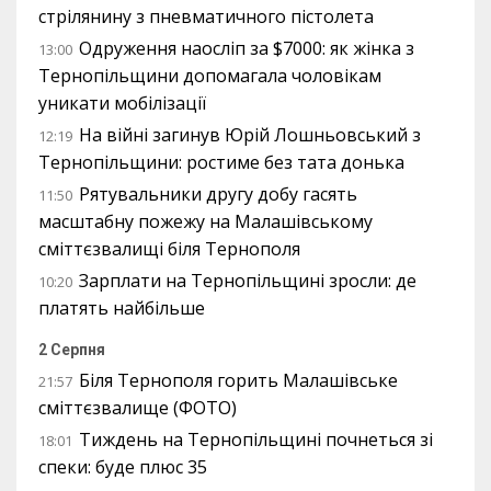
стрілянину з пневматичного пістолета
Одруження наосліп за $7000: як жінка з
13:00
Тернопільщини допомагала чоловікам
уникати мобілізації
На війні загинув Юрій Лошньовський з
12:19
Тернопільщини: ростиме без тата донька
Рятувальники другу добу гасять
11:50
масштабну пожежу на Малашівському
сміттєзвалищі біля Тернополя
Зарплати на Тернопільщині зросли: де
10:20
платять найбільше
2 Серпня
Біля Тернополя горить Малашівське
21:57
сміттєзвалище (ФОТО)
Тиждень на Тернопільщині почнеться зі
18:01
спеки: буде плюс 35