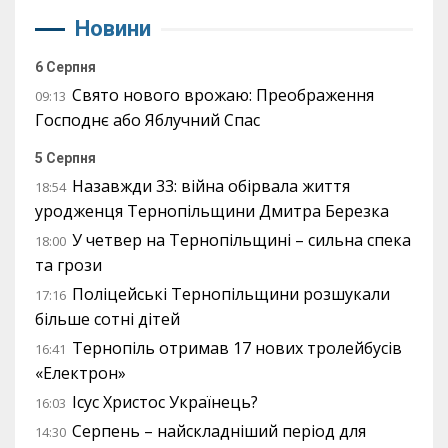
Новини
6 Серпня
Свято нового врожаю: Преображення
09:13
Господнє або Яблучний Спас
5 Серпня
Назавжди 33: війна обірвала життя
18:54
уродженця Тернопільщини Дмитра Березка
У четвер на Тернопільщині – сильна спека
18:00
та грози
Поліцейські Тернопільщини розшукали
17:16
більше сотні дітей
Тернопіль отримав 17 нових тролейбусів
16:41
«Електрон»
Ісус Христос Українець?
16:03
Серпень – найскладніший період для
14:30