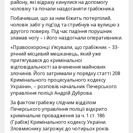
району, які відразу кинулися на допомогу
чоловіку та почали наздоганяти грабіжника.
Побачивши, що за ним біжить потерпілий,
чоловік забіг у під’їзд та стрибнув на вулицю з
другого поверху. Під час падіння порушник
зламав ногу – і його наздогнали оперативники.
«Правоохоронці з’ясували, що грабіжник – 33-
річний місцевий мешканець, який уже
притягувався до кримінальної
відповідальності за вчинення майнових
злочинів. Його затримали у порядку статті 208
Кримінального процесуального кодексу
України», – розповів начальник Печерського
управління поліції Андрій Дуброва.
За фактом грабежу слідчим відділом
Печерського управління поліції відкрито
кримінальне провадження за ч. 1 ст. 186
(Грабіж) Кримінального кодексу України.
Зловмиснику загрожує до чотирьох років