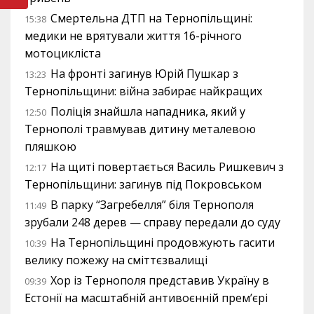
Смертельна ДТП на Тернопільщині:
15:38
медики не врятували життя 16-річного
мотоцикліста
На фронті загинув Юрій Пушкар з
13:23
Тернопільщини: війна забирає найкращих
Поліція знайшла нападника, який у
12:50
Тернополі травмував дитину металевою
пляшкою
На щиті повертається Василь Ришкевич з
12:17
Тернопільщини: загинув під Покровськом
В парку “Загребелля” біля Тернополя
11:49
зрубали 248 дерев — справу передали до суду
На Тернопільщині продовжують гасити
10:39
велику пожежу на сміттєзвалищі
Хор із Тернополя представив Україну в
09:39
Естонії на масштабній антивоєнній прем’єрі