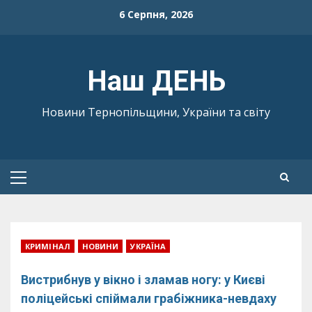
Skip
6 Серпня, 2026
to
content
Наш ДЕНЬ
Новини Тернопільщини, України та світу
Primary
Menu
КРИМІНАЛ
НОВИНИ
УКРАЇНА
Вистрибнув у вікно і зламав ногу: у Києві
поліцейські спіймали грабіжника-невдаху