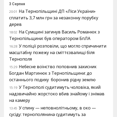
3 Серпня
На Тернопільщині ДП «Ліси України»
20:01
сплатить 3,7 млн грн за незаконну порубку
дерев
На Сумщині загинув Василь Романюк з
18:02
Тернопільщини: був оператором БпЛА
У поліції розповіли, що могло спричинити
16:28
масштабну пожежу на сміттєзвалищі біля
Тернополя
Небесне воїнство поповнив захисник
15:29
Богдан Мартинюк з Тернопільщини: до
останнього подиху боронив рідну землю
У Тернополі судитимуть чоловіка, який
15:19
надзвичайно жорстоко вбив знайому і знімав
на камеру
У спину — неповнолітньому, в око —
13:45
сусіду: тернополянина судитимуть за