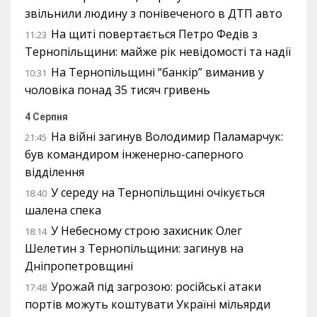
звільнили людину з понівеченого в ДТП авто
На щиті повертається Петро Федів з
11:23
Тернопільщини: майже рік невідомості та надії
На Тернопільщині “банкір” виманив у
10:31
чоловіка понад 35 тисяч гривень
4 Серпня
На війні загинув Володимир Паламарчук:
21:45
був командиром інженерно-саперного
відділення
У середу на Тернопільщині очікується
18:40
шалена спека
У Небесному строю захисник Олег
18:14
Шелетин з Тернопільщини: загинув на
Дніпропетровщині
Урожай під загрозою: російські атаки
17:48
портів можуть коштувати Україні мільярди