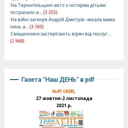
На Тернопільщині авто з чотирма дітьми
потрапило в…
(3 255)
На війні загинув Андрій Дмитрів: чекала мама
сина, а…
(3 160)
Священники застерігають вірян від послуг…
(2 968)
Газета “Наш ДЕНЬ” в pdf
№41 (428),
27 жовтня-2 листопада
2021 р.