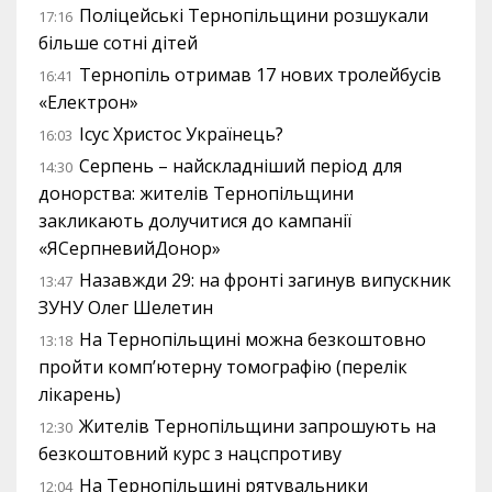
Поліцейські Тернопільщини розшукали
17:16
більше сотні дітей
Тернопіль отримав 17 нових тролейбусів
16:41
«Електрон»
Ісус Христос Українець?
16:03
Серпень – найскладніший період для
14:30
донорства: жителів Тернопільщини
закликають долучитися до кампанії
«ЯСерпневийДонор»
Назавжди 29: на фронті загинув випускник
13:47
ЗУНУ Олег Шелетин
На Тернопільщині можна безкоштовно
13:18
пройти комп’ютерну томографію (перелік
лікарень)
Жителів Тернопільщини запрошують на
12:30
безкоштовний курс з нацспротиву
На Тернопільщині рятувальники
12:04