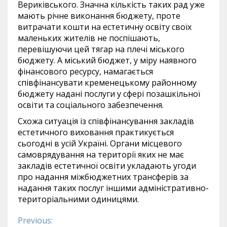
Вериківського. Значна кількість таких рад уже
мають річне виконання бюджету, проте
витрачати кошти на естетичну освіту своїх
маленьких жителів не поспішають,
перевішуючи цей тягар на плечі міського
бюджету. А міський бюджет, у міру наявного
фінансового ресурсу, намагається
співфінансувати кременецькому районному
бюджету надані послуги у сфері позашкільної
освіти та соціального забезпечення.
Схожа ситуація із співфінансування закладів
естетичного виховання практикується
сьогодні в усій Україні. Органи місцевого
самоврядування на території яких не має
закладів естетичної освіти укладають угоди
про надання міжбюджетних трансферів за
надання таких послуг іншими адміністративно-
територіальними одиницями.
Previous:
Continue