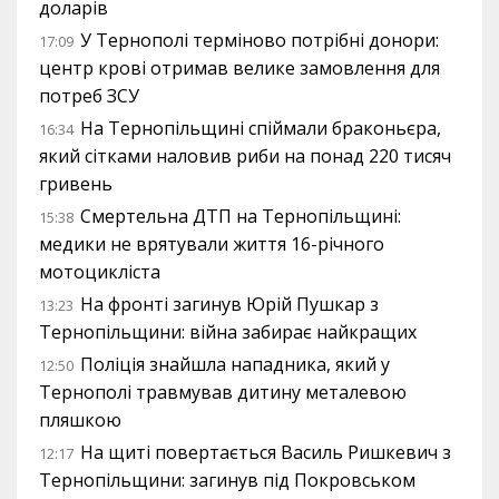
доларів
У Тернополі терміново потрібні донори:
17:09
центр крові отримав велике замовлення для
потреб ЗСУ
На Тернопільщині спіймали браконьєра,
16:34
який сітками наловив риби на понад 220 тисяч
гривень
Смертельна ДТП на Тернопільщині:
15:38
медики не врятували життя 16-річного
мотоцикліста
На фронті загинув Юрій Пушкар з
13:23
Тернопільщини: війна забирає найкращих
Поліція знайшла нападника, який у
12:50
Тернополі травмував дитину металевою
пляшкою
На щиті повертається Василь Ришкевич з
12:17
Тернопільщини: загинув під Покровськом