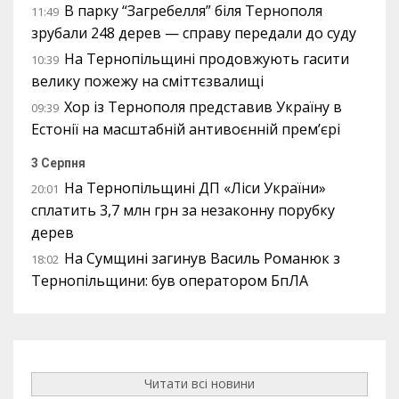
В парку “Загребелля” біля Тернополя
11:49
зрубали 248 дерев — справу передали до суду
На Тернопільщині продовжують гасити
10:39
велику пожежу на сміттєзвалищі
Хор із Тернополя представив Україну в
09:39
Естонії на масштабній антивоєнній прем’єрі
3 Серпня
На Тернопільщині ДП «Ліси України»
20:01
сплатить 3,7 млн грн за незаконну порубку
дерев
На Сумщині загинув Василь Романюк з
18:02
Тернопільщини: був оператором БпЛА
Читати всі новини