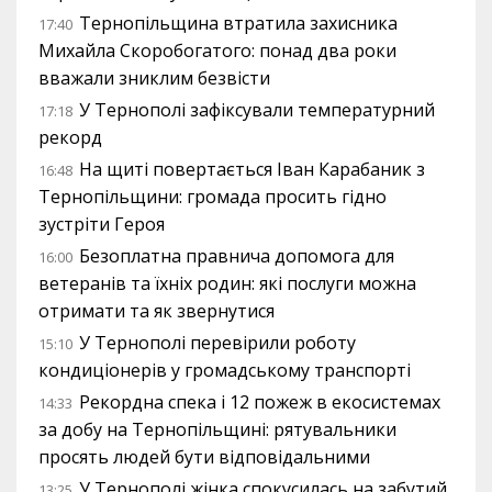
Тернопільщина втратила захисника
17:40
Михайла Скоробогатого: понад два роки
вважали зниклим безвісти
У Тернополі зафіксували температурний
17:18
рекорд
На щиті повертається Іван Карабаник з
16:48
Тернопільщини: громада просить гідно
зустріти Героя
Безоплатна правнича допомога для
16:00
ветеранів та їхніх родин: які послуги можна
отримати та як звернутися
У Тернополі перевірили роботу
15:10
кондиціонерів у громадському транспорті
Рекордна спека і 12 пожеж в екосистемах
14:33
за добу на Тернопільщині: рятувальники
просять людей бути відповідальними
У Тернополі жінка спокусилась на забутий
13:25