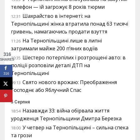
телефон — їй загрожує 8 років тюрми
Шахрайство в інтернеті: на
12:31
Тернопільщині жінка втратила понад 63 тисячі
гривень, намагаючись продати взуття
На Тернопільщині лише в липні
11:26
затримали майже 200 п’яних водіїв
316
Шестеро потерпілих і розтрощені авто: в
10:35
SHARES
поліції розповіли деталі ДТП на
Тернопільщині
316
Свято нового врожаю: Преображення
09:13
Господнє або Яблучний Спас
5 Серпня
Назавжди 33: війна обірвала життя
18:54
уродженця Тернопільщини Дмитра Березка
У четвер на Тернопільщині – сильна спека
18:00
та грози