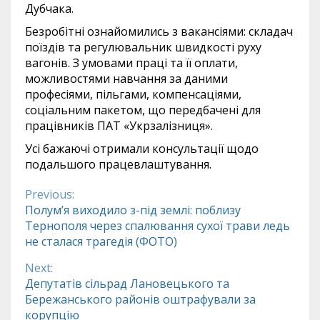
Дубчака.
Безробітні ознайомились з вакансіями: складач
поїздів та регулювальник швидкості руху
вагонів. З умовами праці та її оплати,
можливостями навчання за даними
професіями, пільгами, компенсаціями,
соціальним пакетом, що передбачені для
працівників ПАТ «Укрзалізниця».
Усі бажаючі отримали консультації щодо
подальшого працевлаштування.
Previous:
Continue
Полум’я виходило з-під землі: поблизу
Тернополя через спалювання сухої трави ледь
Reading
не сталася трагедія (ФОТО)
Next:
Депутатів сільрад Лановецького та
Бережанського районів оштрафували за
корупцію