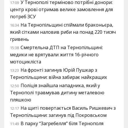
У Тернополі терміново потрібні донори:
17:09
центр крові отримав велике замовлення для
потреб ЗСУ
На Тернопільщині спіймали браконьєра,
16:34
який сітками наловив риби на понад 220 тисяч
гривень
Смертельна ДТП на Тернопільщині:
15:38
медики не врятували життя 16-річного
мотоцикліста
На фронті загинув Юрій Пушкар з
13:23
Тернопільщини: війна забирає найкращих
Поліція знайшла нападника, який у
12:50
Тернополі травмував дитину металевою
пляшкою
На щиті повертається Василь Ришкевич з
12:17
Тернопільщини: загинув під Покровськом
В парку “Загребелля” біля Тернополя
11:49