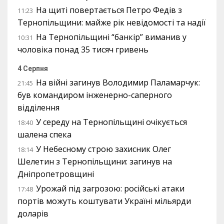
На щиті повертається Петро Федів з
11:23
Тернопільщини: майже рік невідомості та надії
На Тернопільщині “банкір” виманив у
10:31
чоловіка понад 35 тисяч гривень
4 Серпня
На війні загинув Володимир Паламарчук:
21:45
був командиром інженерно-саперного
відділення
У середу на Тернопільщині очікується
18:40
шалена спека
У Небесному строю захисник Олег
18:14
Шелетин з Тернопільщини: загинув на
Дніпропетровщині
Урожай під загрозою: російські атаки
17:48
портів можуть коштувати Україні мільярди
доларів