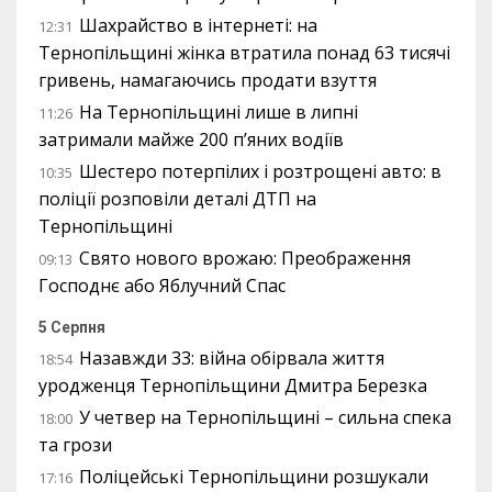
Шахрайство в інтернеті: на
12:31
Тернопільщині жінка втратила понад 63 тисячі
гривень, намагаючись продати взуття
На Тернопільщині лише в липні
11:26
затримали майже 200 п’яних водіїв
Шестеро потерпілих і розтрощені авто: в
10:35
поліції розповіли деталі ДТП на
Тернопільщині
Свято нового врожаю: Преображення
09:13
Господнє або Яблучний Спас
5 Серпня
Назавжди 33: війна обірвала життя
18:54
уродженця Тернопільщини Дмитра Березка
У четвер на Тернопільщині – сильна спека
18:00
та грози
Поліцейські Тернопільщини розшукали
17:16