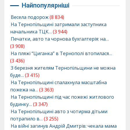
Найпопулярніші
Весела подорож
(8 834)
На Тернопільщині затримали заступника
начальника ТЦК…
(3 944)
Печатки, авто та чорнова бухгалтерія: на…
(3 908)
На пляжі “Циганка” в Тернополі втопилася…
(3 436)
З березня жителям Тернопільщини не можна
буде…
(3 415)
На Тернопільщині спалахнула масштабна
пожежа на…
(3 363)
На Тернопільщині під час пожежі житлового
будинку…
(3 347)
На Тернопільщині авто з чотирма дітьми
потрапило в…
(3 255)
На війні загинув Андрій Дмитрів: чекала мама