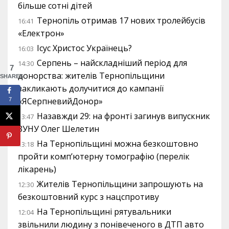
більше сотні дітей
Тернопіль отримав 17 нових тролейбусів
16:41
«Електрон»
Ісус Христос Українець?
16:03
Серпень – найскладніший період для
14:30
7
донорства: жителів Тернопільщини
SHARES
закликають долучитися до кампанії
«ЯСерпневийДонор»
7
Назавжди 29: на фронті загинув випускник
13:47
ЗУНУ Олег Шелетин
На Тернопільщині можна безкоштовно
13:18
пройти комп’ютерну томографію (перелік
лікарень)
Жителів Тернопільщини запрошують на
12:30
безкоштовний курс з нацспротиву
На Тернопільщині рятувальники
12:04
звільнили людину з понівеченого в ДТП авто