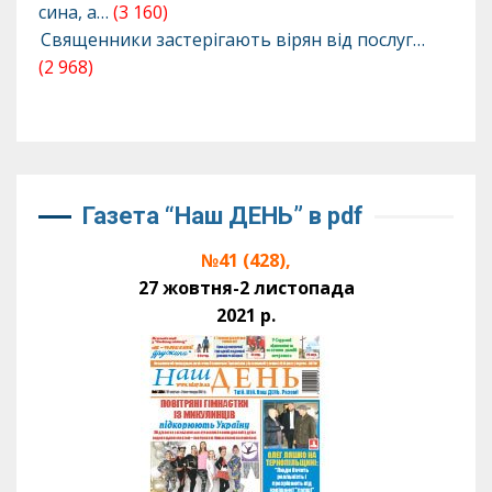
сина, а…
(3 160)
Священники застерігають вірян від послуг…
(2 968)
Газета “Наш ДЕНЬ” в pdf
№41 (428),
27 жовтня-2 листопада
2021 р.