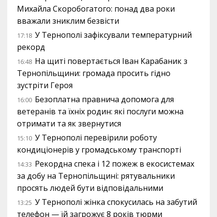
Михайла Скоробогатого: понад два роки
вважали зниклим безвісти
У Тернополі зафіксували температурний
17:18
рекорд
На щиті повертається Іван Карабаник з
16:48
Тернопільщини: громада просить гідно
зустріти Героя
Безоплатна правнича допомога для
16:00
ветеранів та їхніх родин: які послуги можна
отримати та як звернутися
У Тернополі перевірили роботу
15:10
кондиціонерів у громадському транспорті
Рекордна спека і 12 пожеж в екосистемах
14:33
за добу на Тернопільщині: рятувальники
просять людей бути відповідальними
У Тернополі жінка спокусилась на забутий
13:25
телефон — їй загрожує 8 років тюрми